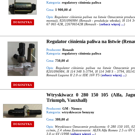
Kategoria:
regulatory ciśnienia paliwa
Cena:
1 900,00 zł
Opis:
Regulator ciśnienia paliwa na listwie Oznaczenie produ
montaż), 8201096984 (Renault - produkcja włoska), H 114 
DO KOSZYKA
67 065 42R, 226706542R (Renault -
(
zobacz więcej ...
)
Regulator ciśnienia paliwa na listwie (Renau
Producent:
Renault
Kategoria:
regulatory ciśnienia paliwa
Cena:
750,00 zł
Opis:
Regulator ciśnienia paliwa na listwie Oznaczenie 
8201096984, H 114 348 S-3794, H 114 348 S - 3794, H11434
Renault Laguna II 2.0 cc IDE 16V F5
(
zobacz więcej ...
)
DO KOSZYKA
Wtryskiwacz 0 280 150 105 (Alfa, Jagua
Triumph, Vauxhall)
Producent:
GM - Niemcy
Kategoria:
wtryskiwacze benzyny
Cena:
380,00 zł
DO KOSZYKA
Opis:
Wtryskiwacz Oznaczenie producenta: 0 280 150 105, 0
cc/min, 2.4 ohma Zastosowanie: ALFA Alfa Romeo 2.5 cc 6V GT
3.0 cc 6V (1998
(
zobacz więcej ...
)