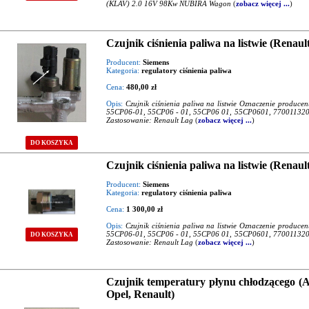
(KLAV) 2.0 16V 98Kw NUBIRA Wagon
(
zobacz więcej ...
)
Czujnik ciśnienia paliwa na listwie (Renaul
Producent:
Siemens
Kategoria:
regulatory ciśnienia paliwa
Cena:
480,00 zł
Opis:
Czujnik ciśnienia paliwa na listwie Oznaczenie produc
55CP06-01, 55CP06 - 01, 55CP06 01, 55CP0601, 7700113205,
Zastosowanie: Renault Lag
(
zobacz więcej ...
)
DO KOSZYKA
Czujnik ciśnienia paliwa na listwie (Renaul
Producent:
Siemens
Kategoria:
regulatory ciśnienia paliwa
Cena:
1 300,00 zł
Opis:
Czujnik ciśnienia paliwa na listwie Oznaczenie produc
55CP06-01, 55CP06 - 01, 55CP06 01, 55CP0601, 7700113205,
DO KOSZYKA
Zastosowanie: Renault Lag
(
zobacz więcej ...
)
Czujnik temperatury płynu chłodzącego (Al
Opel, Renault)