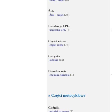
Żuk
Żuk - części
(24)
Instalacje LPG
uszczelki LPG
(7)
Części różne
części różne
(77)
Łożyska
łożyska
(15)
Diesel - części
czujniki ciśnienia
(1)
» Części motocyklowe
Gaźniki
gaźniki używane
(2)