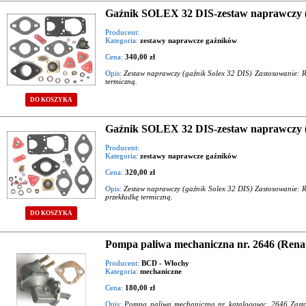
Gaźnik SOLEX 32 DIS-zestaw naprawczy (
Producent:
Kategoria:
zestawy naprawcze gaźników
Cena:
340,00 zł
Opis:
Zestaw naprawczy (gaźnik Solex 32 DIS) Zastosowanie: R
termiczną.
DO KOSZYKA
Gaźnik SOLEX 32 DIS-zestaw naprawczy (
Producent:
Kategoria:
zestawy naprawcze gaźników
Cena:
320,00 zł
Opis:
Zestaw naprawczy (gaźnik Solex 32 DIS) Zastosowanie: R
przekładkę termiczną.
DO KOSZYKA
Pompa paliwa mechaniczna nr. 2646 (Renau
Producent:
BCD - Włochy
Kategoria:
mechaniczne
Cena:
180,00 zł
Opis:
Pompa paliwa mechaniczna nr. katalogowy: 2646 Zasto