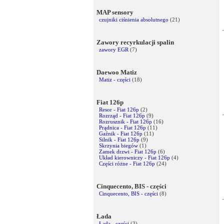
MAP sensory
czujniki ciśnienia absolutnego
(21)
Zawory recyrkulacji spalin
zawory EGR
(7)
Daewoo Matiz
Matiz - części
(18)
Fiat 126p
Resor - Fiat 126p
(2)
Rozrząd - Fiat 126p
(9)
Rozrusznik - Fiat 126p
(16)
Prądnica - Fiat 126p
(11)
Gaźnik - Fiat 126p
(11)
Silnik - Fiat 126p
(9)
Skrzynia biegów
(1)
Zamek drzwi - Fiat 126p
(6)
Układ kierowniczy - Fiat 126p
(4)
Części różne - Fiat 126p
(24)
Cinquecento, BIS - części
Cinquecento, BIS - części
(8)
Łada
Łada - części
(3)