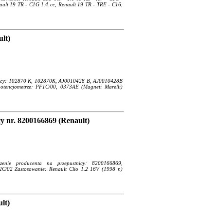
ult 19 TR - C1G 1.4 cc, Renault 19 TR - TRE - C16,
lt)
tnicy: 102870 K, 102870K, AJ0010428 B, AJ0010428B
tencjometrze: PF1C/00, 0373AE (Magneti Marelli)
y nr. 8200166869 (Renault)
czenie producenta na przepustnicy: 8200166869,
/02 Zastosowanie: Renault Clio 1.2 16V (1998 r.)
lt)