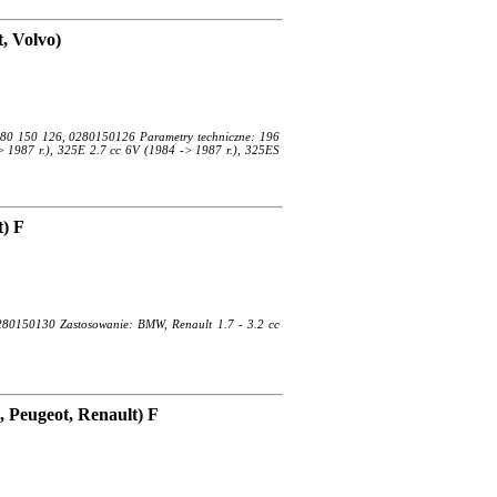
, Volvo)
280 150 126, 0280150126 Parametry techniczne: 196
 1987 r.), 325E 2.7 cc 6V (1984 -> 1987 r.), 325ES
) F
280150130 Zastosowanie: BMW, Renault 1.7 - 3.2 cc
 Peugeot, Renault) F