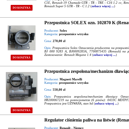
C1E, Renault 19 Chamade GTR - TR - TRE - C16 1.2 cc, Rena
Renault Super 5 GTR - TR - C 1.2
(
zobacz więcej ...
)
DO KOSZYKA
Przepustnica SOLEX ozn. 102870 K (Renau
Producent:
Solex
Kategoria:
przepustnice wtrysku
Cena:
270,00 zł
Opis:
Przepustnica Solex Oznaczenia producenta na przepus
BJ 000 9283 A, BJ0009283A, 7700875435 (Renault) na po
Zastosowanie: Renault Megane 1.4
(
zobacz więcej ...
)
DO KOSZYKA
Przepustnica zespolona/mechanizm dławiąc
Producent:
Magneti Marelli
Kategoria:
przepustnice wtrysku
Cena:
550,00 zł
Opis:
Przepustnica zespolona/mechanizm dławiący Ozna
H8200067219 na potencjometrze (6 pinów): 0433C MDTPF2C
Przepustnica jest UŻYWANA, stan bd
(
zobacz więcej ...
)
DO KOSZYKA
Regulator ciśnienia paliwa na listwie (Renau
Producent:
Renault - Niemcy