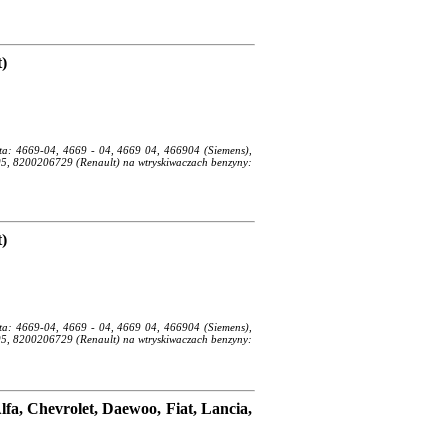
t)
enta: 4669-04, 4669 - 04, 4669 04, 466904 (Siemens),
 8200206729 (Renault) na wtryskiwaczach benzyny:
t)
enta: 4669-04, 4669 - 04, 4669 04, 466904 (Siemens),
 8200206729 (Renault) na wtryskiwaczach benzyny:
fa, Chevrolet, Daewoo, Fiat, Lancia,