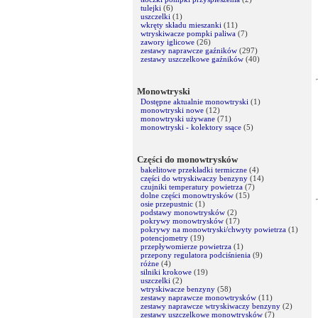
tulejki
(6)
uszczelki
(1)
wkręty składu mieszanki
(11)
wtryskiwacze pompki paliwa
(7)
zawory iglicowe
(26)
zestawy naprawcze gaźników
(297)
zestawy uszczelkowe gaźników
(40)
Monowtryski
Dostępne aktualnie monowtryski
(1)
monowtryski nowe
(12)
monowtryski używane
(71)
monowtryski - kolektory ssące
(5)
Części do monowtrysków
bakelitowe przekładki termiczne
(4)
części do wtryskiwaczy benzyny
(14)
czujniki temperatury powietrza
(7)
dolne części monowtrysków
(15)
osie przepustnic
(1)
podstawy monowtrysków
(2)
pokrywy monowtrysków
(17)
pokrywy na monowtryski/chwyty powietrza
(1)
potencjometry
(19)
przepływomierze powietrza
(1)
przepony regulatora podciśnienia
(9)
różne
(4)
silniki krokowe
(19)
uszczelki
(2)
wtryskiwacze benzyny
(58)
zestawy naprawcze monowtrysków
(11)
zestawy naprawcze wtryskiwaczy benzyny
(2)
zestawy uszczelkowe monowtrysków
(7)