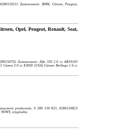
 0280150211 Zastosowanie: BMW, Citroen, Peugeot,
troen, Opel, Peugeot, Renault, Seat,
0280150702 Zastosowanie: Alfa 350 2.0 cc AR34103
5 Catera 3.0 cc X30SE (USA) Citroen Berlingo 1.6 cc
) Oznaczenie producenta: 0 280 150 823, 0280150823
t NOWY, oryginalny.