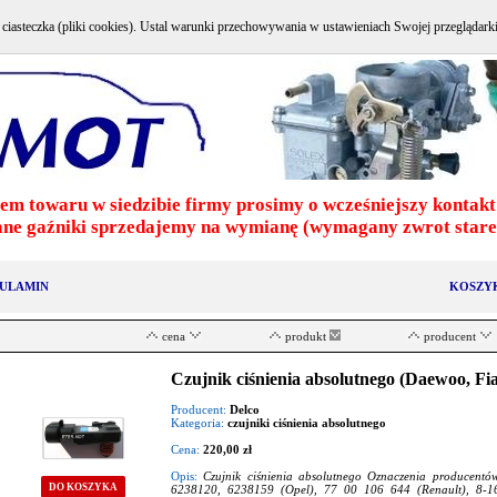
e ciasteczka (pliki cookies). Ustal warunki przechowywania w ustawieniach Swojej przeglądark
em towaru w siedzibie firmy prosimy o wcześniejszy kontakt 
ne gaźniki sprzedajemy na wymianę (wymagany zwrot stareg
ULAMIN
KOSZY
cena
produkt
producent
Czujnik ciśnienia absolutnego (Daewoo, Fia
Producent:
Delco
Kategoria:
czujniki ciśnienia absolutnego
Cena:
220,00 zł
Opis:
Czujnik ciśnienia absolutnego Oznaczenia producent
DO KOSZYKA
6238120, 6238159 (Opel), 77 00 106 644 (Renault), 8-1