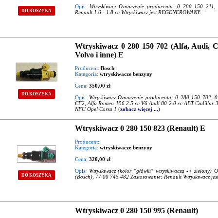
Opis:
Wtryskiwacz Oznaczenie producenta: 0 280 150 211,
DO KOSZYKA
Renault 1.6 - 1.8 cc Wtryskiwacz jest REGENEROWANY.
Wtryskiwacz 0 280 150 702 (Alfa, Audi, Ci
Volvo i inne) E
Producent:
Bosch
Kategoria:
wtryskiwacze benzyny
Cena:
350,00 zł
DO KOSZYKA
Opis:
Wtryskiwacz Oznaczenie producenta: 0 280 150 702, 
CF2, Alfa Romeo 156 2.5 cc V6 Audi 80 2.0 cc ABT Cadillac 3
NFU Opel Corsa 1
(
zobacz więcej ...
)
Wtryskiwacz 0 280 150 823 (Renault) E
Producent:
Kategoria:
wtryskiwacze benzyny
Cena:
320,00 zł
Opis:
Wtryskiwacz (kolor "główki" wtryskiwacza -> zielony
DO KOSZYKA
(Bosch), 77 00 745 482 Zastosowanie: Renault Wtryskiwacz jes
Wtryskiwacz 0 280 150 995 (Renault)