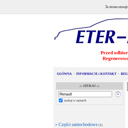
Ta strona stosuj
Przed odbior
Regenerowa
GŁÓWNA
·
INFORMACJE i KONTAKT
·
REG
.:: SZUKAJ ::.
szukaj w opisach
» Części samochodowe
(1)