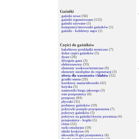
Gaźniki
gaźniki nowe
(56)
gaźniki regenerowane
(132)
gaźniki używane
(5)
komputery/sterowniki gaźników
(1)
gaźniki - kolektory ssące
(1)
Części do gaźników
bakelitowe przekładki termiczne
(7)
dolne części gaźników
(5)
dysze
(26)
dźwignie gazu
(3)
elektrozawory
(33)
elementy woskowe/termiczne
(9)
elementy niezbędne do regeneracji
(3)
oferta dla warsztatów i klubów
(52)
grzałki ssania
(20)
korektory ssania/siłowniki
(42)
łożyska
(5)
nastawniki biegu jałowego
(3)
osie przepustnicy
(6)
przepony
(84)
pływaki
(32)
podstawy gaźników
(19)
pokrywki pompki przyspieszenia
(7)
pokrywy gaźników
(5)
pokrywy na gaźniki/chwyty powietrza
(4)
przepustnice - krążki
(5)
różne
(52)
rurki emulsyjne
(19)
silniki krokowe
(4)
siłowniki II-giej przepustnicy
(6)
tłoczki pompki przyspieszenia
(2)