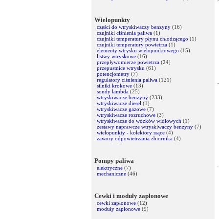
Wielopunkty
części do wtryskiwaczy benzyny
(16)
czujniki ciśnienia paliwa
(1)
czujniki temperatury płynu chłodzącego
(1)
czujniki temperatury powietrza
(1)
elementy wtrysku wielopunktowego
(15)
listwy wtryskowe
(16)
przepływomierze powietrza
(24)
przepustnice wtrysku
(61)
potencjometry
(7)
regulatory ciśnienia paliwa
(121)
silniki krokowe
(13)
sondy lambda
(25)
wtryskiwacze benzyny
(233)
wtryskiwacze diesel
(1)
wtryskiwacze gazowe
(7)
wtryskiwacze rozruchowe
(3)
wtryskiwacze do wózków widłowych
(1)
zestawy naprawcze wtryskiwaczy benzyny
(7)
wielopunkty - kolektory ssące
(4)
zawory odpowietrzania zbiornika
(4)
Pompy paliwa
elektryczne
(7)
mechaniczne
(46)
Cewki i moduły zapłonowe
cewki zapłonowe
(12)
moduły zapłonowe
(9)