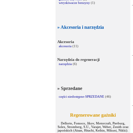
wtryskiwacze benzyny
(1)
» Akcesoria i narzędzia
Akcesoria
akcesoria
(11)
Narzędzia do regeneracji
narzędzia
(6)
» Sprzedane
części niedostępne-SPRZEDANE
(46)
Regenerowane gaźniki
Dellorto, Fomoco, Jikov, Motorcraft, Pierburg,
Solex, Stromberg, S.U., Varajet, Weber, Zenith oraz
japońskich (Aisan, Hitachi, Keihin, Mikuni, Nikki).