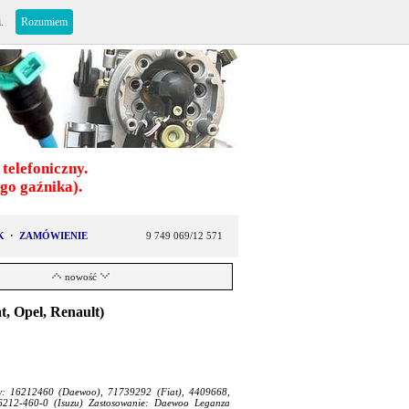
i.
Rozumiem
telefoniczny.
o gaźnika).
K
·
ZAMÓWIENIE
9 749 069/12 571
nowość
t, Opel, Renault)
ów: 16212460 (Daewoo), 71739292 (Fiat), 4409668,
6212-460-0 (Isuzu) Zastosowanie: Daewoo Leganza