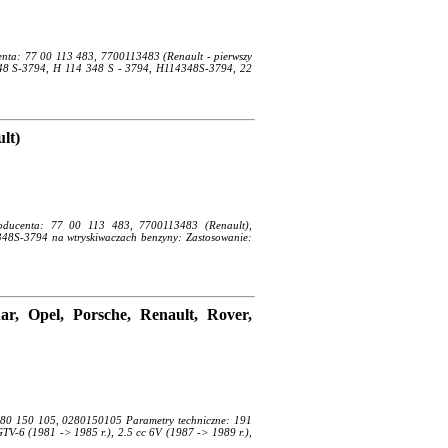
centa: 77 00 113 483, 7700113483 (Renault - pierwszy
348 S-3794, H 114 348 S - 3794, H114348S-3794, 22
lt)
producenta: 77 00 113 483, 7700113483 (Renault),
8S-3794 na wtryskiwaczach benzyny: Zastosowanie:
r, Opel, Porsche, Renault, Rover,
280 150 105, 0280150105 Parametry techniczne: 191
V-6 (1981 -> 1985 r.), 2.5 cc 6V (1987 -> 1989 r.),