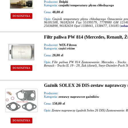
Producent:
Delphi
Kategoria:
czujniki temperatury płynu chłodzącego
Cena:
48,00 zł
DO KOSZYKA
Opis:
Czujnik temperatury płynu chłodzącego Oznaczenie 
96181508, 96182634 Fiat 55199579, 7778980 GM 12146
25036898, 96182634 Opel 1338441, 1338477, 134185
(
zobac
Filtr paliwa PW 814 (Mercedes, Renault, Żu
Producent:
WIX-Filtron
Kategoria:
części różne
Cena:
20,00 zł
Opis:
Filtr paliwa PW 814 Zastosowanie: Mercedes - Trucks:
Renault - Trucks IL 19 - 29, Żuk (diesel), Steyr-Daimler-Puch 
DO KOSZYKA
Gaźnik SOLEX 26 DIS-zestaw naprawczy (
Producent:
Kategoria:
zestawy naprawcze gaźników
Cena:
150,00 zł
Opis:
Zestaw naprawczy (gaźnik Solex 26 DIS) Zastosowanie: R
DO KOSZYKA