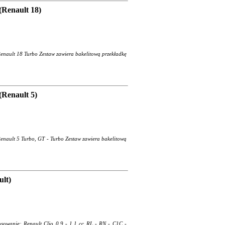
Renault 18)
enault 18 Turbo Zestaw zawiera bakelitową przekładkę
Renault 5)
enault 5 Turbo, GT - Turbo Zestaw zawiera bakelitową
lt)
sowanie: Renault Clio 0.9 - 1.1 cc RL - RN - C1C -