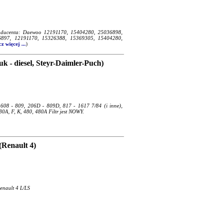
producenta: Daewoo 12191170, 15404280, 25036898,
897, 12191170, 15326388, 15369305, 15404280,
z więcej ...
)
k - diesel, Steyr-Daimler-Puch)
 608 - 809, 206D - 809D, 817 - 1617 7/84 (i inne),
380A, F, K, 480, 480A Filtr jest NOWY.
Renault 4)
enault 4 L/LS