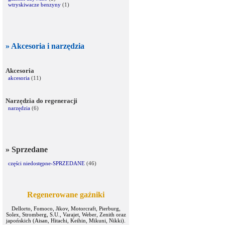
wtryskiwacze benzyny
(1)
» Akcesoria i narzędzia
Akcesoria
akcesoria
(11)
Narzędzia do regeneracji
narzędzia
(6)
» Sprzedane
części niedostępne-SPRZEDANE
(46)
Regenerowane gaźniki
Dellorto, Fomoco, Jikov, Motorcraft, Pierburg,
Solex, Stromberg, S.U., Varajet, Weber, Zenith oraz
japońskich (Aisan, Hitachi, Keihin, Mikuni, Nikki).