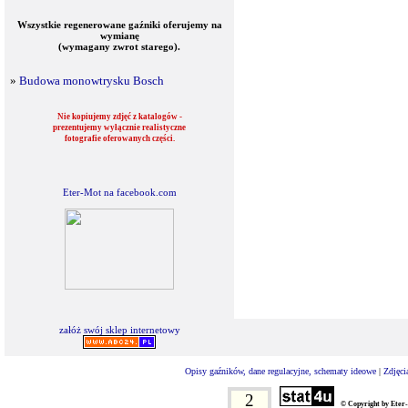
Wszystkie regenerowane gaźniki oferujemy na
wymianę
(wymagany zwrot starego).
»
Budowa monowtrysku Bosch
Nie kopiujemy zdjęć z katalogów -
prezentujemy wyłącznie realistyczne
fotografie oferowanych części.
Eter-Mot na facebook.com
załóż swój sklep internetowy
Opisy gaźników, dane regulacyjne, schematy ideowe
|
Zdjęci
2
© Copyright by Eter-