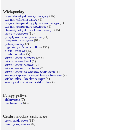
Wielopunkty
części do wtryskiwaczy benzyny
(16)
czujniki ciśnienia paliwa
(1)
czujniki temperatury płynu chłodzącego
(1)
czujniki temperatury powietrza
(1)
elementy wtrysku wielopunktowego
(15)
listwy wtryskowe
(16)
przepływomierze powietrza
(24)
przepustnice wtrysku
(61)
potencjometry
(7)
regulatory ciśnienia paliwa
(121)
silniki krokowe
(13)
sondy lambda
(25)
wtryskiwacze benzyny
(233)
wtryskiwacze diesel
(1)
wtryskiwacze gazowe
(7)
wtryskiwacze rozruchowe
(3)
wtryskiwacze do wózków widłowych
(1)
zestawy naprawcze wtryskiwaczy benzyny
(7)
wielopunkty - kolektory ssące
(4)
zawory odpowietrzania zbiornika
(4)
Pompy paliwa
elektryczne
(7)
mechaniczne
(46)
Cewki i moduły zapłonowe
cewki zapłonowe
(12)
moduły zapłonowe
(9)