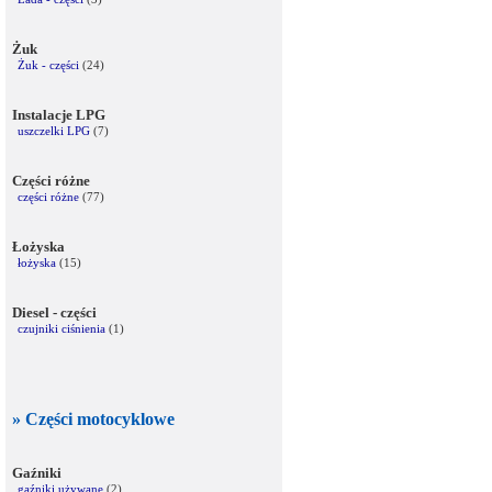
Żuk
Żuk - części
(24)
Instalacje LPG
uszczelki LPG
(7)
Części różne
części różne
(77)
Łożyska
łożyska
(15)
Diesel - części
czujniki ciśnienia
(1)
» Części motocyklowe
Gaźniki
gaźniki używane
(2)