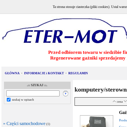
Ta strona stosuje ciasteczka (pliki cookies). Ustal w
Przed odbiorem towaru w siedzibie fi
Regenerowane gaźniki sprzedajemy 
GŁÓWNA
·
INFORMACJE i KONTAKT
·
REGULAMIN
.:: SZUKAJ ::.
komputery/sterown
szukaj w opisach
cena
Gaź
Produ
» Części samochodowe
(1)