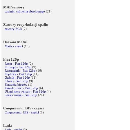
MAP sensory
czujniki ciśnienia absolutnego
(21)
Zawory recyrkulacji spalin
zawory EGR
(7)
Daewoo Matiz
Matiz - części
(18)
Fiat 126p
Resor - Fiat 126p
(2)
Rozrząd - Fiat 126p
(9)
Rozrusznik - Fiat 126p
(16)
Prądnica - Fiat 126p
(11)
Gaźnik - Fiat 126p
(11)
Silnik - Fiat 126p
(9)
Skrzynia biegów
(1)
Zamek drzwi - Fiat 126p
(6)
Układ kierowniczy - Fiat 126p
(4)
Części różne - Fiat 126p
(24)
Cinquecento, BIS - części
Cinquecento, BIS - części
(8)
Łada
Łada - części
(3)