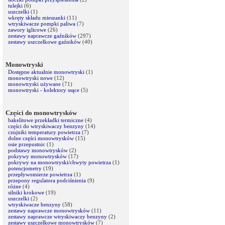
tulejki
(6)
uszczelki
(1)
wkręty składu mieszanki
(11)
wtryskiwacze pompki paliwa
(7)
zawory iglicowe
(26)
zestawy naprawcze gaźników
(297)
zestawy uszczelkowe gaźników
(40)
Monowtryski
Dostępne aktualnie monowtryski
(1)
monowtryski nowe
(12)
monowtryski używane
(71)
monowtryski - kolektory ssące
(5)
Części do monowtrysków
bakelitowe przekładki termiczne
(4)
części do wtryskiwaczy benzyny
(14)
czujniki temperatury powietrza
(7)
dolne części monowtrysków
(15)
osie przepustnic
(1)
podstawy monowtrysków
(2)
pokrywy monowtrysków
(17)
pokrywy na monowtryski/chwyty powietrza
(1)
potencjometry
(19)
przepływomierze powietrza
(1)
przepony regulatora podciśnienia
(9)
różne
(4)
silniki krokowe
(19)
uszczelki
(2)
wtryskiwacze benzyny
(58)
zestawy naprawcze monowtrysków
(11)
zestawy naprawcze wtryskiwaczy benzyny
(2)
zestawy uszczelkowe monowtrysków
(7)