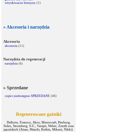
wtryskiwacze benzyny
(1)
» Akcesoria i narzędzia
Akcesoria
akcesoria
(11)
Narzędzia do regeneracji
narzędzia
(6)
» Sprzedane
części niedostępne-SPRZEDANE
(46)
Regenerowane gaźniki
Dellorto, Fomoco, Jikov, Motorcraft, Pierburg,
Solex, Stromberg, S.U., Varajet, Weber, Zenith oraz
japońskich (Aisan, Hitachi, Keihin, Mikuni, Nikki).