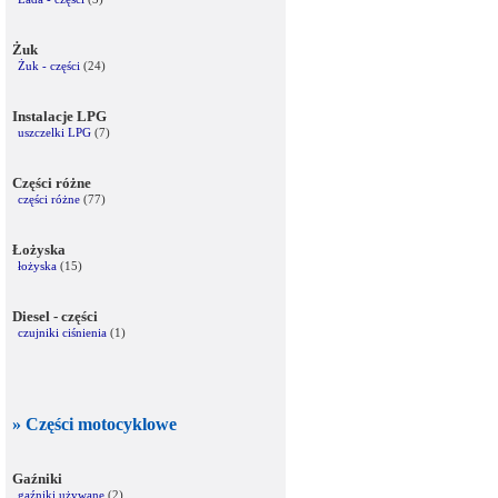
Żuk
Żuk - części
(24)
Instalacje LPG
uszczelki LPG
(7)
Części różne
części różne
(77)
Łożyska
łożyska
(15)
Diesel - części
czujniki ciśnienia
(1)
» Części motocyklowe
Gaźniki
gaźniki używane
(2)