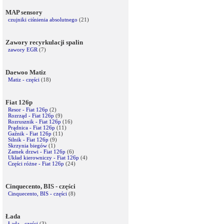
MAP sensory
czujniki ciśnienia absolutnego
(21)
Zawory recyrkulacji spalin
zawory EGR
(7)
Daewoo Matiz
Matiz - części
(18)
Fiat 126p
Resor - Fiat 126p
(2)
Rozrząd - Fiat 126p
(9)
Rozrusznik - Fiat 126p
(16)
Prądnica - Fiat 126p
(11)
Gaźnik - Fiat 126p
(11)
Silnik - Fiat 126p
(9)
Skrzynia biegów
(1)
Zamek drzwi - Fiat 126p
(6)
Układ kierowniczy - Fiat 126p
(4)
Części różne - Fiat 126p
(24)
Cinquecento, BIS - części
Cinquecento, BIS - części
(8)
Łada
Łada - części
(3)