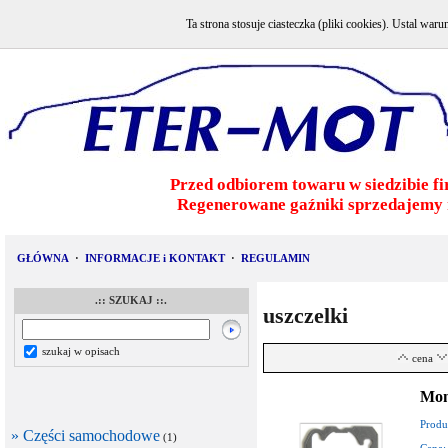
Ta strona stosuje ciasteczka (pliki cookies). Ustal w
Przed odbiorem towaru w siedzibie fi
Regenerowane gaźniki sprzedajemy 
GŁÓWNA
·
INFORMACJE i KONTAKT
·
REGULAMIN
.:: SZUKAJ ::.
uszczelki
szukaj w opisach
cena
Mon
Produ
» Części samochodowe
(1)