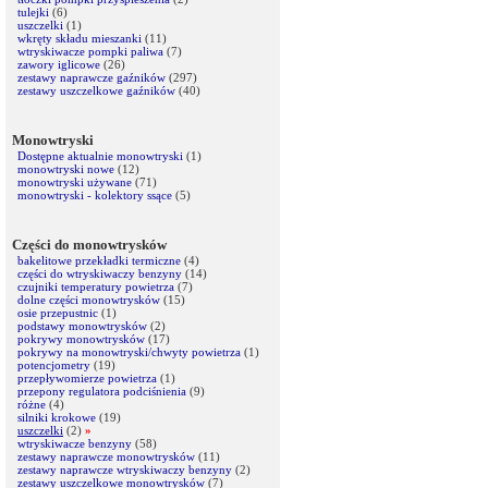
tulejki
(6)
uszczelki
(1)
wkręty składu mieszanki
(11)
wtryskiwacze pompki paliwa
(7)
zawory iglicowe
(26)
zestawy naprawcze gaźników
(297)
zestawy uszczelkowe gaźników
(40)
Monowtryski
Dostępne aktualnie monowtryski
(1)
monowtryski nowe
(12)
monowtryski używane
(71)
monowtryski - kolektory ssące
(5)
Części do monowtrysków
bakelitowe przekładki termiczne
(4)
części do wtryskiwaczy benzyny
(14)
czujniki temperatury powietrza
(7)
dolne części monowtrysków
(15)
osie przepustnic
(1)
podstawy monowtrysków
(2)
pokrywy monowtrysków
(17)
pokrywy na monowtryski/chwyty powietrza
(1)
potencjometry
(19)
przepływomierze powietrza
(1)
przepony regulatora podciśnienia
(9)
różne
(4)
silniki krokowe
(19)
uszczelki
(2)
»
wtryskiwacze benzyny
(58)
zestawy naprawcze monowtrysków
(11)
zestawy naprawcze wtryskiwaczy benzyny
(2)
zestawy uszczelkowe monowtrysków
(7)