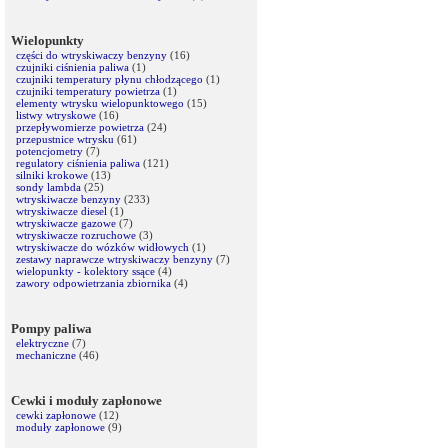
Wielopunkty
części do wtryskiwaczy benzyny
(16)
czujniki ciśnienia paliwa
(1)
czujniki temperatury płynu chłodzącego
(1)
czujniki temperatury powietrza
(1)
elementy wtrysku wielopunktowego
(15)
listwy wtryskowe
(16)
przepływomierze powietrza
(24)
przepustnice wtrysku
(61)
potencjometry
(7)
regulatory ciśnienia paliwa
(121)
silniki krokowe
(13)
sondy lambda
(25)
wtryskiwacze benzyny
(233)
wtryskiwacze diesel
(1)
wtryskiwacze gazowe
(7)
wtryskiwacze rozruchowe
(3)
wtryskiwacze do wózków widłowych
(1)
zestawy naprawcze wtryskiwaczy benzyny
(7)
wielopunkty - kolektory ssące
(4)
zawory odpowietrzania zbiornika
(4)
Pompy paliwa
elektryczne
(7)
mechaniczne
(46)
Cewki i moduły zapłonowe
cewki zapłonowe
(12)
moduły zapłonowe
(9)