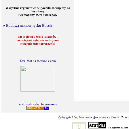
Wszystkie regenerowane gaźniki oferujemy na
wymianę
(wymagany zwrot starego).
»
Budowa monowtrysku Bosch
Nie kopiujemy zdjęć z katalogów -
prezentujemy wyłącznie realistyczne
fotografie oferowanych części.
Eter-Mot na facebook.com
załóż swój sklep internetowy
Opisy gaźników, dane regulacyjne, schematy ideowe
|
Zdjęci
1
© Copyright by Eter-