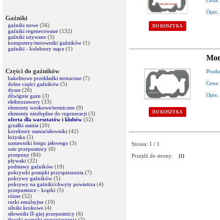
Cena:
Opis:
Gaźniki
gaźniki nowe
(56)
DO KOSZYKA
gaźniki regenerowane
(132)
gaźniki używane
(5)
komputery/sterowniki gaźników
(1)
gaźniki - kolektory ssące
(1)
Mon
Części do gaźników
Produ
bakelitowe przekładki termiczne
(7)
Cena:
dolne części gaźników
(5)
dysze
(26)
Opis:
dźwignie gazu
(3)
elektrozawory
(33)
elementy woskowe/termiczne
(9)
DO KOSZYKA
elementy niezbędne do regeneracji
(3)
oferta dla warsztatów i klubów
(52)
grzałki ssania
(20)
korektory ssania/siłowniki
(42)
łożyska
(5)
nastawniki biegu jałowego
(3)
Strona: 1 / 1
osie przepustnicy
(6)
przepony
(84)
Przejdź do strony:
[1]
pływaki
(32)
podstawy gaźników
(19)
pokrywki pompki przyspieszenia
(7)
pokrywy gaźników
(5)
pokrywy na gaźniki/chwyty powietrza
(4)
przepustnice - krążki
(5)
różne
(52)
rurki emulsyjne
(19)
silniki krokowe
(4)
siłowniki II-giej przepustnicy
(6)
tłoczki pompki przyspieszenia
(2)