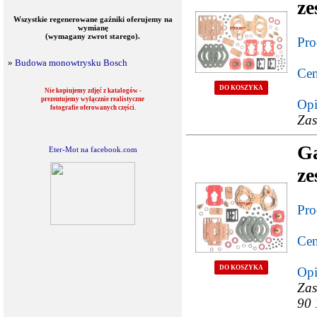
ze
Wszystkie regenerowane gaźniki oferujemy na
wymianę
(wymagany zwrot starego).
Pro
»
Budowa monowtrysku Bosch
Cen
DO KOSZYKA
Nie kopiujemy zdjęć z katalogów -
prezentujemy wyłącznie realistyczne
Opi
fotografie oferowanych części.
Zas
G
Eter-Mot na facebook.com
ze
Pro
Cen
DO KOSZYKA
Opi
Zas
90 