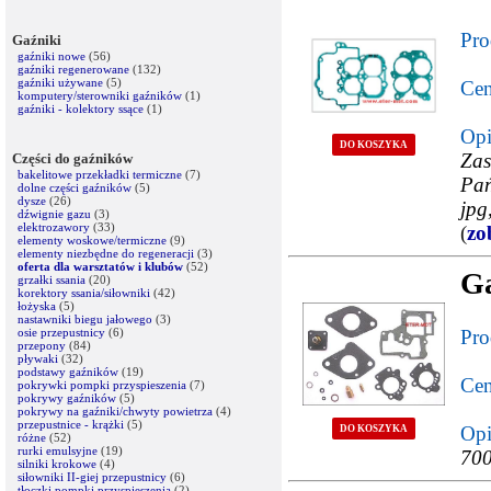
Pro
Gaźniki
gaźniki nowe
(56)
gaźniki regenerowane
(132)
gaźniki używane
(5)
Cen
komputery/sterowniki gaźników
(1)
gaźniki - kolektory ssące
(1)
Opi
DO KOSZYKA
Zas
Części do gaźników
bakelitowe przekładki termiczne
(7)
Pań
dolne części gaźników
(5)
dysze
(26)
jpg
dźwignie gazu
(3)
elektrozawory
(33)
(
zo
elementy woskowe/termiczne
(9)
elementy niezbędne do regeneracji
(3)
oferta dla warsztatów i klubów
(52)
G
grzałki ssania
(20)
korektory ssania/siłowniki
(42)
łożyska
(5)
nastawniki biegu jałowego
(3)
osie przepustnicy
(6)
Pro
przepony
(84)
pływaki
(32)
podstawy gaźników
(19)
Cen
pokrywki pompki przyspieszenia
(7)
pokrywy gaźników
(5)
pokrywy na gaźniki/chwyty powietrza
(4)
przepustnice - krążki
(5)
Opi
DO KOSZYKA
różne
(52)
rurki emulsyjne
(19)
700
silniki krokowe
(4)
siłowniki II-giej przepustnicy
(6)
tłoczki pompki przyspieszenia
(2)