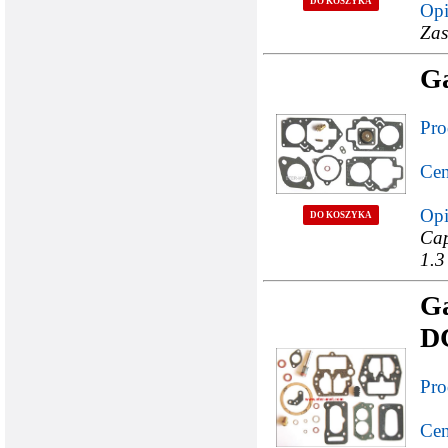
DO KOSZYKA
Opi
Zas
G
Pro
Cen
Opi
DO KOSZYKA
Cap
1.3
G
DC
Pro
Cen