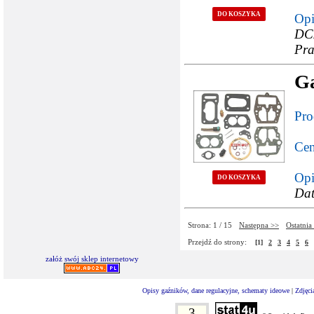
DO KOSZYKA
Opi
DCZ
Pra
G
Pro
Cen
Opi
DO KOSZYKA
Dat
Strona: 1 / 15
Następna >>
Ostatnia
Przejdź do strony:
[1]
2
3
4
5
6
załóż swój sklep internetowy
Opisy gaźników, dane regulacyjne, schematy ideowe
|
Zdjęci
3