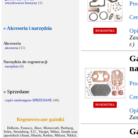
Pro
wtryskiwacze benzyny
(1)
Cen
» Akcesoria i narzędzia
Opi
DO KOSZYKA
Zas
Akcesoria
r.)
akcesoria
(11)
G
Narzędzia do regeneracji
n
narzędzia
(6)
Pro
» Sprzedane
Cen
części niedostępne-SPRZEDANE
(46)
DO KOSZYKA
Opi
Zas
Regenerowane gaźniki
Dellorto, Fomoco, Jikov, Motorcraft, Pierburg,
G
Solex, Stromberg, S.U., Varajet, Weber, Zenith oraz
japońskich (Aisan, Hitachi, Keihin, Mikuni, Nikki).