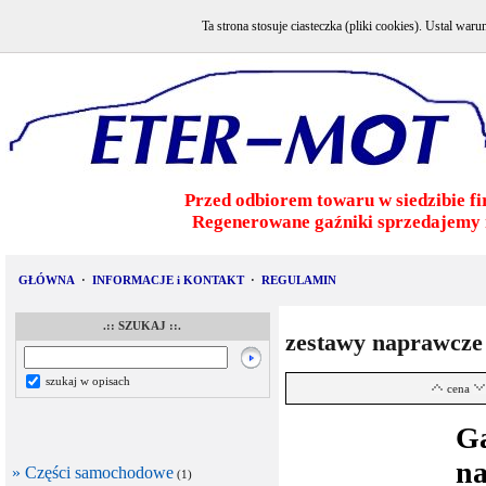
Ta strona stosuje ciasteczka (pliki cookies). Ustal w
Przed odbiorem towaru w siedzibie fi
Regenerowane gaźniki sprzedajemy 
GŁÓWNA
·
INFORMACJE i KONTAKT
·
REGULAMIN
.:: SZUKAJ ::.
zestawy naprawcze
szukaj w opisach
cena
G
na
» Części samochodowe
(1)