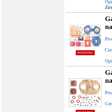
Opi
Zas
G
n
Pro
Cen
DO KOSZYKA
Opi
G
n
Pro
Cen