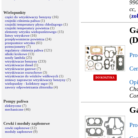
990
cc,
Wielopunkty
(
zo
części do wtryskiwaczy benzyny
(16)
czujniki ciśnienia paliwa
(1)
czujniki temperatury płynu chłodzącego
(1)
G
czujniki temperatury powietrza
(1)
elementy wtrysku wielopunktowego
(15)
listwy wtryskowe
(16)
(D
przepływomierze powietrza
(24)
przepustnice wtrysku
(61)
potencjometry
(7)
regulatory ciśnienia paliwa
(121)
Pro
silniki krokowe
(13)
sondy lambda
(25)
wtryskiwacze benzyny
(233)
wtryskiwacze diesel
(1)
Cen
wtryskiwacze gazowe
(7)
wtryskiwacze rozruchowe
(3)
wtryskiwacze do wózków widłowych
(1)
DO KOSZYKA
zestawy naprawcze wtryskiwaczy benzyny
(7)
Opi
wielopunkty - kolektory ssące
(4)
zawory odpowietrzania zbiornika
(4)
Cha
Cor
Pompy paliwa
elektryczne
(7)
Ga
mechaniczne
(46)
Cewki i moduły zapłonowe
Pro
cewki zapłonowe
(12)
moduły zapłonowe
(9)