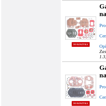
G
n
Pro
Cen
DO KOSZYKA
Opi
Zas
1.3
G
n
Pro
Cen
DO KOSZYKA