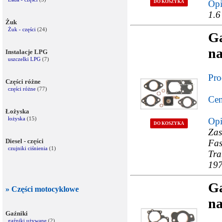
Opi
DO KOSZYKA
1.6
Żuk
Żuk - części
(24)
G
na
Instalacje LPG
uszczelki LPG
(7)
Pro
Części różne
części różne
(77)
Cen
Łożyska
łożyska
(15)
Opi
DO KOSZYKA
Za
Diesel - części
Fa
czujniki ciśnienia
(1)
Tra
197
G
» Części motocyklowe
n
Gaźniki
gaźniki używane
(2)