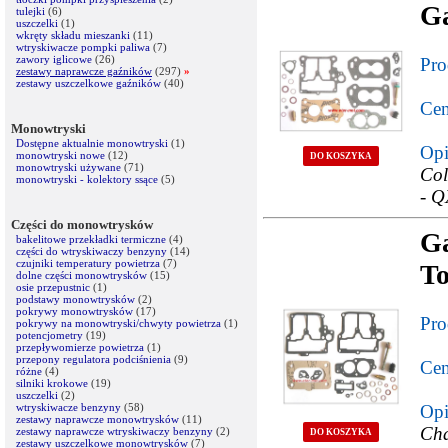
Ga
tulejki
(6)
uszczelki
(1)
wkręty składu mieszanki
(11)
wtryskiwacze pompki paliwa
(7)
zawory iglicowe
(26)
Pro
zestawy naprawcze gaźników
(297)
»
zestawy uszczelkowe gaźników
(40)
Cen
Monowtryski
Dostępne aktualnie monowtryski
(1)
Opi
monowtryski nowe
(12)
DO KOSZYKA
monowtryski używane
(71)
Col
monowtryski - kolektory ssące
(5)
- Q
Części do monowtrysków
Ga
bakelitowe przekładki termiczne
(4)
części do wtryskiwaczy benzyny
(14)
czujniki temperatury powietrza
(7)
To
dolne części monowtrysków
(15)
osie przepustnic
(1)
podstawy monowtrysków
(2)
pokrywy monowtrysków
(17)
Pro
pokrywy na monowtryski/chwyty powietrza
(1)
potencjometry
(19)
przepływomierze powietrza
(1)
przepony regulatora podciśnienia
(9)
Cen
różne
(4)
silniki krokowe
(19)
uszczelki
(2)
wtryskiwacze benzyny
(58)
Opi
zestawy naprawcze monowtrysków
(11)
Cha
zestawy naprawcze wtryskiwaczy benzyny
(2)
DO KOSZYKA
zestawy uszczelkowe monowtrysków
(7)