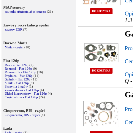
Cen
MAP sensory
czujniki ciśnienia absolutnego
(21)
DO KOSZYKA
Opi
1.3
Zawory recyrkulacji spalin
zawory EGR
(7)
Ga
Daewoo Matiz
Pro
Matiz - części
(18)
Cen
Fiat 126p
Resor - Fiat 126p
(2)
Rozrząd - Fiat 126p
(9)
DO KOSZYKA
Rozrusznik - Fiat 126p
(16)
Opi
Prądnica - Fiat 126p
(11)
Gaźnik - Fiat 126p
(11)
Q -
Silnik - Fiat 126p
(9)
Skrzynia biegów
(1)
Zamek drzwi - Fiat 126p
(6)
Ga
Układ kierowniczy - Fiat 126p
(4)
Części różne - Fiat 126p
(24)
Pro
Cinquecento, BIS - części
Cinquecento, BIS - części
(8)
Cen
Łada
Łada - części
(3)