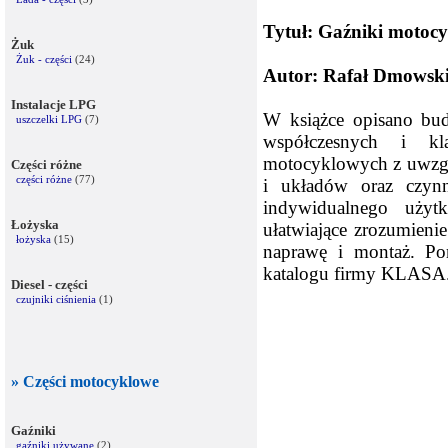
Tytuł: Gaźniki motoc
Żuk
Żuk - części
(24)
Autor: Rafał Dmowsk
Instalacje LPG
W książce opisano bu
uszczelki LPG
(7)
współczesnych i kl
motocyklowych z uwzgl
Części różne
części różne
(77)
i układów oraz czyn
indywidualnego użytk
Łożyska
ułatwiające zrozumienie
łożyska
(15)
naprawę i montaż. Po
katalogu firmy KLASA
Diesel - części
czujniki ciśnienia
(1)
» Części motocyklowe
Gaźniki
gaźniki używane
(2)