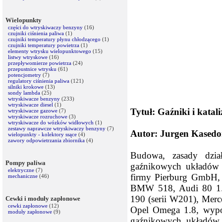
Wielopunkty
części do wtryskiwaczy benzyny
(16)
czujniki ciśnienia paliwa
(1)
czujniki temperatury płynu chłodzącego
(1)
czujniki temperatury powietrza
(1)
elementy wtrysku wielopunktowego
(15)
listwy wtryskowe
(16)
przepływomierze powietrza
(24)
przepustnice wtrysku
(61)
potencjometry
(7)
regulatory ciśnienia paliwa
(121)
silniki krokowe
(13)
sondy lambda
(25)
wtryskiwacze benzyny
(233)
wtryskiwacze diesel
(1)
Tytuł: Gaźniki i katal
wtryskiwacze gazowe
(7)
wtryskiwacze rozruchowe
(3)
wtryskiwacze do wózków widłowych
(1)
zestawy naprawcze wtryskiwaczy benzyny
(7)
Autor: Jurgen Kasedo
wielopunkty - kolektory ssące
(4)
zawory odpowietrzania zbiornika
(4)
Budowa, zasady dział
Pompy paliwa
gaźnikowych układów z
elektryczne
(7)
firmy Pierburg GmbH,
mechaniczne
(46)
BMW 518, Audi 80 1.6
190 (serii W201), Merc
Cewki i moduły zapłonowe
cewki zapłonowe
(12)
Opel Omega 1.8, wyposa
moduły zapłonowe
(9)
gaźnikowych układów 