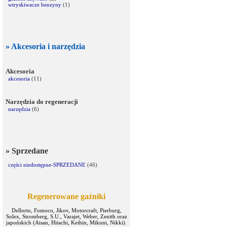
wtryskiwacze benzyny
(1)
» Akcesoria i narzędzia
Akcesoria
akcesoria
(11)
Narzędzia do regeneracji
narzędzia
(6)
» Sprzedane
części niedostępne-SPRZEDANE
(46)
Regenerowane gaźniki
Dellorto, Fomoco, Jikov, Motorcraft, Pierburg,
Solex, Stromberg, S.U., Varajet, Weber, Zenith oraz
japońskich (Aisan, Hitachi, Keihin, Mikuni, Nikki).