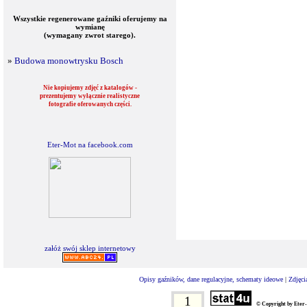
Wszystkie regenerowane gaźniki oferujemy na
wymianę
(wymagany zwrot starego).
»
Budowa monowtrysku Bosch
Nie kopiujemy zdjęć z katalogów -
prezentujemy wyłącznie realistyczne
fotografie oferowanych części.
Eter-Mot na facebook.com
załóż swój sklep internetowy
Opisy gaźników, dane regulacyjne, schematy ideowe
|
Zdjęci
1
© Copyright by Eter-