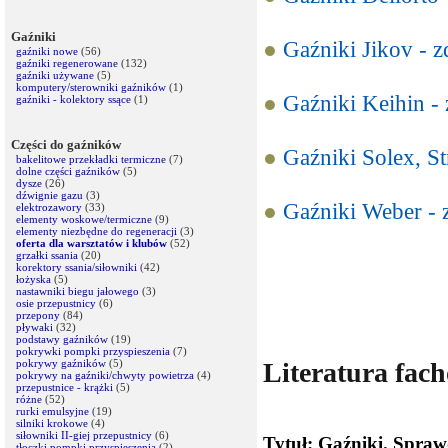
Gaźniki
●
Gaźniki Jikov - z
gaźniki nowe
(56)
gaźniki regenerowane
(132)
gaźniki używane
(5)
komputery/sterowniki gaźników
(1)
●
Gaźniki Keihin - 
gaźniki - kolektory ssące
(1)
Części do gaźników
●
Gaźniki Solex, St
bakelitowe przekładki termiczne
(7)
dolne części gaźników
(5)
dysze
(26)
dźwignie gazu
(3)
●
Gaźniki Weber - z
elektrozawory
(33)
elementy woskowe/termiczne
(9)
elementy niezbędne do regeneracji
(3)
oferta dla warsztatów i klubów
(52)
grzałki ssania
(20)
korektory ssania/siłowniki
(42)
łożyska
(5)
nastawniki biegu jałowego
(3)
osie przepustnicy
(6)
przepony
(84)
pływaki
(32)
podstawy gaźników
(19)
pokrywki pompki przyspieszenia
(7)
pokrywy gaźników
(5)
Literatura fac
pokrywy na gaźniki/chwyty powietrza
(4)
przepustnice - krążki
(5)
różne
(52)
rurki emulsyjne
(19)
silniki krokowe
(4)
siłowniki II-giej przepustnicy
(6)
Tytuł: Gaźniki. Spraw
tłoczki pompki przyspieszenia
(2)