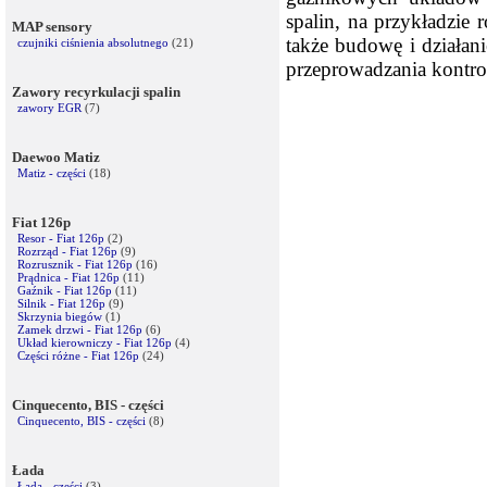
spalin, na przykładzie
MAP sensory
także budowę i działani
czujniki ciśnienia absolutnego
(21)
przeprowadzania kontrol
Zawory recyrkulacji spalin
zawory EGR
(7)
Daewoo Matiz
Matiz - części
(18)
Fiat 126p
Resor - Fiat 126p
(2)
Rozrząd - Fiat 126p
(9)
Rozrusznik - Fiat 126p
(16)
Prądnica - Fiat 126p
(11)
Gaźnik - Fiat 126p
(11)
Silnik - Fiat 126p
(9)
Skrzynia biegów
(1)
Zamek drzwi - Fiat 126p
(6)
Układ kierowniczy - Fiat 126p
(4)
Części różne - Fiat 126p
(24)
Cinquecento, BIS - części
Cinquecento, BIS - części
(8)
Łada
Łada - części
(3)