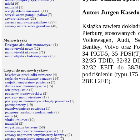
tulejki
(6)
uszczelki
(1)
wkręty składu mieszanki
(11)
Autor: Jurgen Kasedo
wtryskiwacze pompki paliwa
(7)
zawory iglicowe
(26)
zestawy naprawcze gaźników
(297)
Książka zawiera dokładn
zestawy uszczelkowe gaźników
(40)
Pierburg stosowanych 
Volkswagen, Audi, Se
Monowtryski
Dostępne aktualnie monowtryski
(1)
Bentley, Volvo oraz F
monowtryski nowe
(12)
monowtryski używane
(71)
34 PICT-5, 35 PDSI(T)
monowtryski - kolektory ssące
(5)
32/35 TDID, 32/32 DI
32/32 EEIT do 38/38
Części do monowtrysków
podciśnieniu (typu 175 
bakelitowe przekładki termiczne
(4)
części do wtryskiwaczy benzyny
(14)
2BE i 2EE).
czujniki temperatury powietrza
(7)
dolne części monowtrysków
(15)
osie przepustnic
(1)
podstawy monowtrysków
(2)
pokrywy monowtrysków
(17)
pokrywy na monowtryski/chwyty powietrza
(1)
potencjometry
(19)
przepływomierze powietrza
(1)
przepony regulatora podciśnienia
(9)
różne
(4)
silniki krokowe
(19)
uszczelki
(2)
wtryskiwacze benzyny
(58)
zestawy naprawcze monowtrysków
(11)
zestawy naprawcze wtryskiwaczy benzyny
(2)
zestawy uszczelkowe monowtrysków
(7)