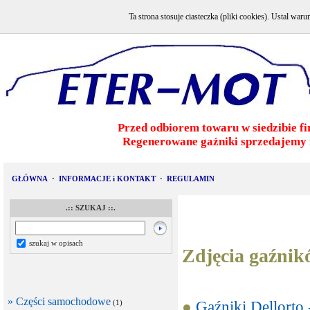
Ta strona stosuje ciasteczka (pliki cookies). Ustal w
Przed odbiorem towaru w siedzibie fi
Regenerowane gaźniki sprzedajemy 
GŁÓWNA
·
INFORMACJE i KONTAKT
·
REGULAMIN
.:: SZUKAJ ::.
szukaj w opisach
Zdjęcia gaźni
» Części samochodowe
●
Gaźniki Dellorto 
(1)