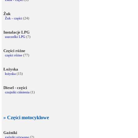
Żuk
Żuk - części
(24)
Instalacje LPG
uszczelki LPG
(7)
Części różne
części różne
(77)
Łożyska
łożyska
(15)
Diesel - części
czujniki ciśnienia
(1)
» Części motocyklowe
Gaźniki
gaźniki używane
(2)