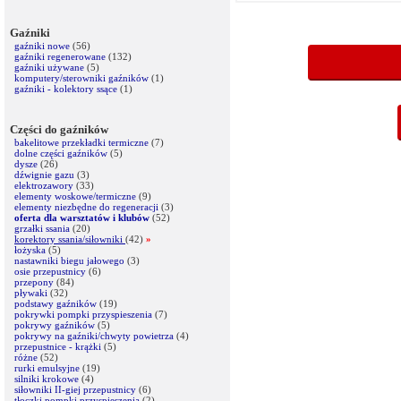
Gaźniki
gaźniki nowe
(56)
gaźniki regenerowane
(132)
gaźniki używane
(5)
komputery/sterowniki gaźników
(1)
gaźniki - kolektory ssące
(1)
Części do gaźników
bakelitowe przekładki termiczne
(7)
dolne części gaźników
(5)
dysze
(26)
dźwignie gazu
(3)
elektrozawory
(33)
elementy woskowe/termiczne
(9)
elementy niezbędne do regeneracji
(3)
oferta dla warsztatów i klubów
(52)
grzałki ssania
(20)
korektory ssania/siłowniki
(42)
»
łożyska
(5)
nastawniki biegu jałowego
(3)
osie przepustnicy
(6)
przepony
(84)
pływaki
(32)
podstawy gaźników
(19)
pokrywki pompki przyspieszenia
(7)
pokrywy gaźników
(5)
pokrywy na gaźniki/chwyty powietrza
(4)
przepustnice - krążki
(5)
różne
(52)
rurki emulsyjne
(19)
silniki krokowe
(4)
siłowniki II-giej przepustnicy
(6)
tłoczki pompki przyspieszenia
(2)