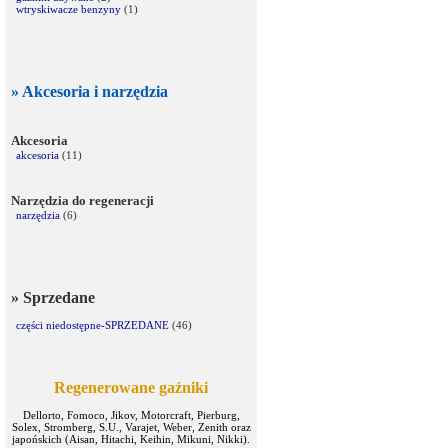
wtryskiwacze benzyny
(1)
» Akcesoria i narzędzia
Akcesoria
akcesoria
(11)
Narzędzia do regeneracji
narzędzia
(6)
» Sprzedane
części niedostępne-SPRZEDANE
(46)
Regenerowane gaźniki
Dellorto, Fomoco, Jikov, Motorcraft, Pierburg,
Solex, Stromberg, S.U., Varajet, Weber, Zenith oraz
japońskich (Aisan, Hitachi, Keihin, Mikuni, Nikki).