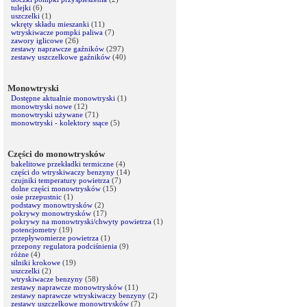
tulejki
(6)
uszczelki
(1)
wkręty składu mieszanki
(11)
wtryskiwacze pompki paliwa
(7)
zawory iglicowe
(26)
zestawy naprawcze gaźników
(297)
zestawy uszczelkowe gaźników
(40)
Monowtryski
Dostępne aktualnie monowtryski
(1)
monowtryski nowe
(12)
monowtryski używane
(71)
monowtryski - kolektory ssące
(5)
Części do monowtrysków
bakelitowe przekładki termiczne
(4)
części do wtryskiwaczy benzyny
(14)
czujniki temperatury powietrza
(7)
dolne części monowtrysków
(15)
osie przepustnic
(1)
podstawy monowtrysków
(2)
pokrywy monowtrysków
(17)
pokrywy na monowtryski/chwyty powietrza
(1)
potencjometry
(19)
przepływomierze powietrza
(1)
przepony regulatora podciśnienia
(9)
różne
(4)
silniki krokowe
(19)
uszczelki
(2)
wtryskiwacze benzyny
(58)
zestawy naprawcze monowtrysków
(11)
zestawy naprawcze wtryskiwaczy benzyny
(2)
zestawy uszczelkowe monowtrysków
(7)