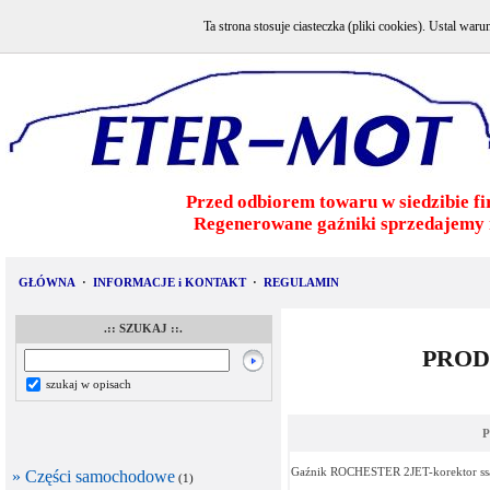
Ta strona stosuje ciasteczka (pliki cookies). Ustal w
Przed odbiorem towaru w siedzibie fi
Regenerowane gaźniki sprzedajemy 
GŁÓWNA
·
INFORMACJE i KONTAKT
·
REGULAMIN
.:: SZUKAJ ::.
PROD
szukaj w opisach
P
Gaźnik ROCHESTER 2JET-korektor ss
» Części samochodowe
(1)