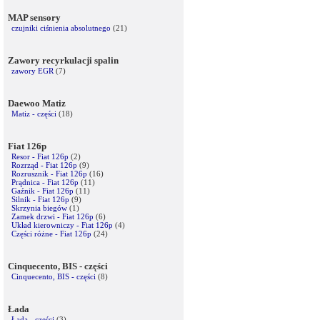
MAP sensory
czujniki ciśnienia absolutnego
(21)
Zawory recyrkulacji spalin
zawory EGR
(7)
Daewoo Matiz
Matiz - części
(18)
Fiat 126p
Resor - Fiat 126p
(2)
Rozrząd - Fiat 126p
(9)
Rozrusznik - Fiat 126p
(16)
Prądnica - Fiat 126p
(11)
Gaźnik - Fiat 126p
(11)
Silnik - Fiat 126p
(9)
Skrzynia biegów
(1)
Zamek drzwi - Fiat 126p
(6)
Układ kierowniczy - Fiat 126p
(4)
Części różne - Fiat 126p
(24)
Cinquecento, BIS - części
Cinquecento, BIS - części
(8)
Łada
Łada - części
(3)