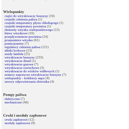
Wielopunkty
części do wtryskiwaczy benzyny
(16)
czujniki ciśnienia paliwa
(1)
czujniki temperatury płynu chłodzącego
(1)
czujniki temperatury powietrza
(1)
elementy wtrysku wielopunktowego
(15)
listwy wtryskowe
(16)
przepływomierze powietrza
(24)
przepustnice wtrysku
(61)
potencjometry
(7)
regulatory ciśnienia paliwa
(121)
silniki krokowe
(13)
sondy lambda
(25)
wtryskiwacze benzyny
(233)
wtryskiwacze diesel
(1)
wtryskiwacze gazowe
(7)
wtryskiwacze rozruchowe
(3)
wtryskiwacze do wózków widłowych
(1)
zestawy naprawcze wtryskiwaczy benzyny
(7)
wielopunkty - kolektory ssące
(4)
zawory odpowietrzania zbiornika
(4)
Pompy paliwa
elektryczne
(7)
mechaniczne
(46)
Cewki i moduły zapłonowe
cewki zapłonowe
(12)
moduły zapłonowe
(9)