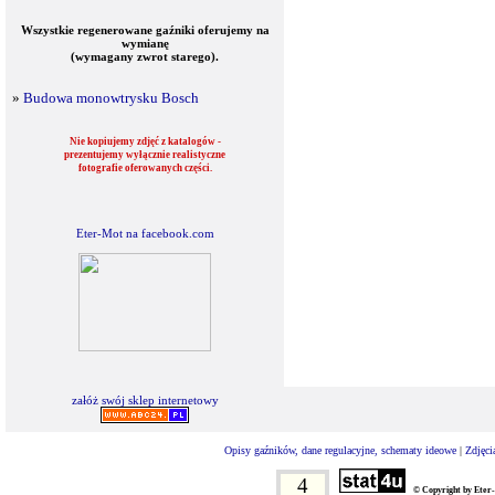
Wszystkie regenerowane gaźniki oferujemy na
wymianę
(wymagany zwrot starego).
»
Budowa monowtrysku Bosch
Nie kopiujemy zdjęć z katalogów -
prezentujemy wyłącznie realistyczne
fotografie oferowanych części.
Eter-Mot na facebook.com
załóż swój sklep internetowy
Opisy gaźników, dane regulacyjne, schematy ideowe
|
Zdjęci
4
© Copyright by Eter-