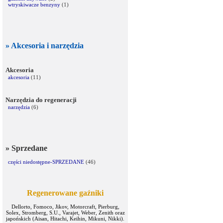
wtryskiwacze benzyny
(1)
» Akcesoria i narzędzia
Akcesoria
akcesoria
(11)
Narzędzia do regeneracji
narzędzia
(6)
» Sprzedane
części niedostępne-SPRZEDANE
(46)
Regenerowane gaźniki
Dellorto, Fomoco, Jikov, Motorcraft, Pierburg,
Solex, Stromberg, S.U., Varajet, Weber, Zenith oraz
japońskich (Aisan, Hitachi, Keihin, Mikuni, Nikki).