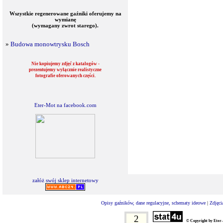
Wszystkie regenerowane gaźniki oferujemy na
wymianę
(wymagany zwrot starego).
»
Budowa monowtrysku Bosch
Nie kopiujemy zdjęć z katalogów -
prezentujemy wyłącznie realistyczne
fotografie oferowanych części.
Eter-Mot na facebook.com
załóż swój sklep internetowy
Opisy gaźników, dane regulacyjne, schematy ideowe
|
Zdjęci
2
© Copyright by Eter-