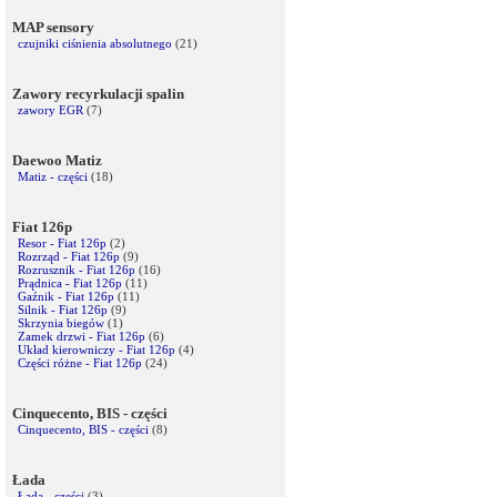
MAP sensory
czujniki ciśnienia absolutnego
(21)
Zawory recyrkulacji spalin
zawory EGR
(7)
Daewoo Matiz
Matiz - części
(18)
Fiat 126p
Resor - Fiat 126p
(2)
Rozrząd - Fiat 126p
(9)
Rozrusznik - Fiat 126p
(16)
Prądnica - Fiat 126p
(11)
Gaźnik - Fiat 126p
(11)
Silnik - Fiat 126p
(9)
Skrzynia biegów
(1)
Zamek drzwi - Fiat 126p
(6)
Układ kierowniczy - Fiat 126p
(4)
Części różne - Fiat 126p
(24)
Cinquecento, BIS - części
Cinquecento, BIS - części
(8)
Łada
Łada - części
(3)