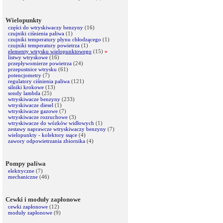
Wielopunkty
części do wtryskiwaczy benzyny
(16)
czujniki ciśnienia paliwa
(1)
czujniki temperatury płynu chłodzącego
(1)
czujniki temperatury powietrza
(1)
elementy wtrysku wielopunktowego
(15)
»
listwy wtryskowe
(16)
przepływomierze powietrza
(24)
przepustnice wtrysku
(61)
potencjometry
(7)
regulatory ciśnienia paliwa
(121)
silniki krokowe
(13)
sondy lambda
(25)
wtryskiwacze benzyny
(233)
wtryskiwacze diesel
(1)
wtryskiwacze gazowe
(7)
wtryskiwacze rozruchowe
(3)
wtryskiwacze do wózków widłowych
(1)
zestawy naprawcze wtryskiwaczy benzyny
(7)
wielopunkty - kolektory ssące
(4)
zawory odpowietrzania zbiornika
(4)
Pompy paliwa
elektryczne
(7)
mechaniczne
(46)
Cewki i moduły zapłonowe
cewki zapłonowe
(12)
moduły zapłonowe
(9)