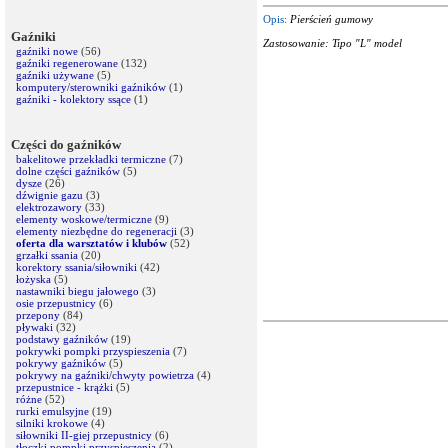
Opis:
Pierścień gumowy
Gaźniki
Zastosowanie: Tipo "L" model
gaźniki nowe
(56)
gaźniki regenerowane
(132)
gaźniki używane
(5)
komputery/sterowniki gaźników
(1)
gaźniki - kolektory ssące
(1)
Części do gaźników
bakelitowe przekładki termiczne
(7)
dolne części gaźników
(5)
dysze
(26)
dźwignie gazu
(3)
elektrozawory
(33)
elementy woskowe/termiczne
(9)
elementy niezbędne do regeneracji
(3)
oferta dla warsztatów i klubów
(52)
grzałki ssania
(20)
korektory ssania/siłowniki
(42)
łożyska
(5)
nastawniki biegu jałowego
(3)
osie przepustnicy
(6)
przepony
(84)
pływaki
(32)
podstawy gaźników
(19)
pokrywki pompki przyspieszenia
(7)
pokrywy gaźników
(5)
pokrywy na gaźniki/chwyty powietrza
(4)
przepustnice - krążki
(5)
różne
(52)
rurki emulsyjne
(19)
silniki krokowe
(4)
siłowniki II-giej przepustnicy
(6)
tłoczki pompki przyspieszenia
(2)