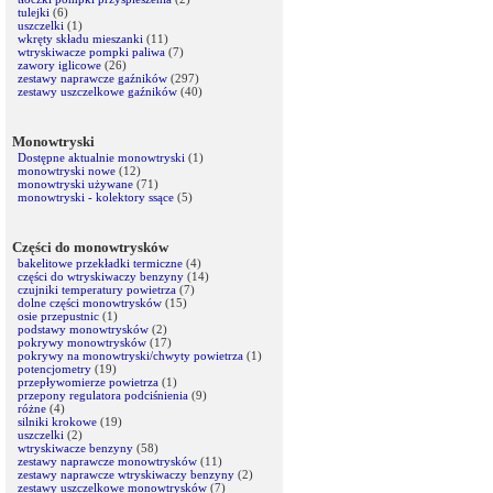
tulejki
(6)
uszczelki
(1)
wkręty składu mieszanki
(11)
wtryskiwacze pompki paliwa
(7)
zawory iglicowe
(26)
zestawy naprawcze gaźników
(297)
zestawy uszczelkowe gaźników
(40)
Monowtryski
Dostępne aktualnie monowtryski
(1)
monowtryski nowe
(12)
monowtryski używane
(71)
monowtryski - kolektory ssące
(5)
Części do monowtrysków
bakelitowe przekładki termiczne
(4)
części do wtryskiwaczy benzyny
(14)
czujniki temperatury powietrza
(7)
dolne części monowtrysków
(15)
osie przepustnic
(1)
podstawy monowtrysków
(2)
pokrywy monowtrysków
(17)
pokrywy na monowtryski/chwyty powietrza
(1)
potencjometry
(19)
przepływomierze powietrza
(1)
przepony regulatora podciśnienia
(9)
różne
(4)
silniki krokowe
(19)
uszczelki
(2)
wtryskiwacze benzyny
(58)
zestawy naprawcze monowtrysków
(11)
zestawy naprawcze wtryskiwaczy benzyny
(2)
zestawy uszczelkowe monowtrysków
(7)