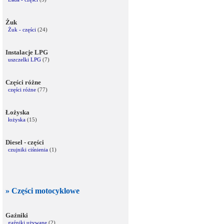
Żuk
Żuk - części
(24)
Instalacje LPG
uszczelki LPG
(7)
Części różne
części różne
(77)
Łożyska
łożyska
(15)
Diesel - części
czujniki ciśnienia
(1)
» Części motocyklowe
Gaźniki
gaźniki używane
(2)