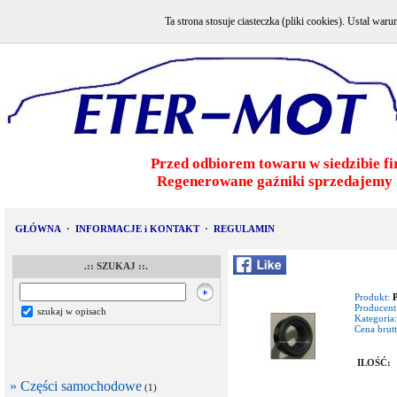
Ta strona stosuje ciasteczka (pliki cookies). Ustal w
Przed odbiorem towaru w siedzibie fi
Regenerowane gaźniki sprzedajemy 
GŁÓWNA
·
INFORMACJE i KONTAKT
·
REGULAMIN
.:: SZUKAJ ::.
Produkt:
Producent
szukaj w opisach
Kategoria:
Cena brutt
ILOŚĆ:
» Części samochodowe
(1)