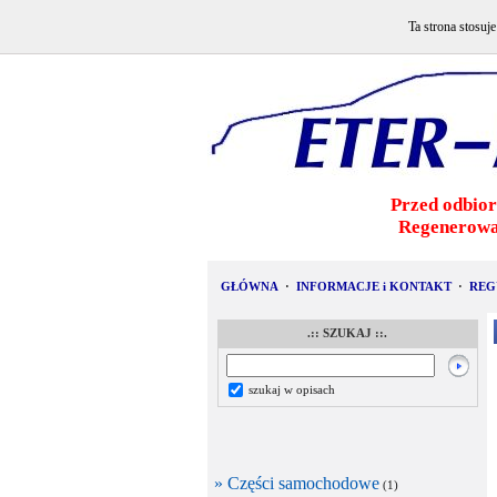
Ta strona stosuj
Przed odbior
Regenerowa
GŁÓWNA
·
INFORMACJE i KONTAKT
·
REG
.:: SZUKAJ ::.
szukaj w opisach
» Części samochodowe
(1)