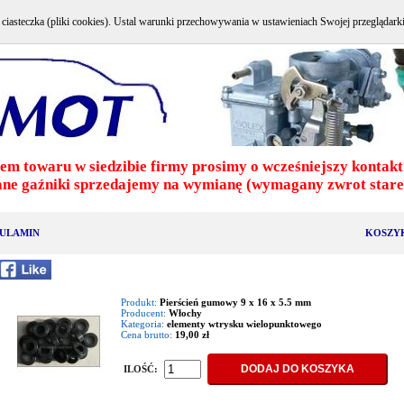
e ciasteczka (pliki cookies). Ustal warunki przechowywania w ustawieniach Swojej przeglądark
em towaru w siedzibie firmy prosimy o wcześniejszy kontakt 
ne gaźniki sprzedajemy na wymianę (wymagany zwrot stareg
ULAMIN
KOSZY
Produkt:
Pierścień gumowy 9 x 16 x 5.5 mm
Producent:
Włochy
Kategoria:
elementy wtrysku wielopunktowego
Cena brutto:
19,00 zł
ILOŚĆ: