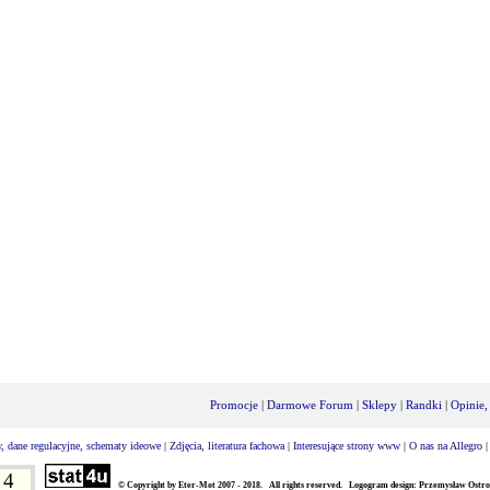
Promocje
|
Darmowe Forum
|
Sklepy
|
Randki
|
Opinie,
, dane regulacyjne, schematy ideowe
|
Zdjęcia, literatura fachowa
|
Interesujące strony www
|
O nas na Allegro
4
© Copyright by Eter-Mot 2007 - 2018. All rights reserved. Logogram design: Przemysław Ostro