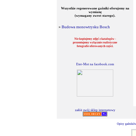
Wszystkie regenerowane gaźniki oferujemy na
wymianę
(wymagany zwrot starego).
»
Budowa monowtrysku Bosch
Nie kopiujemy zdjęć z katalogów -
prezentujemy wyłącznie realistyczne
fotografie oferowanych części.
Eter-Mot na facebook.com
załóż swój sklep internetowy
Opisy gaźników