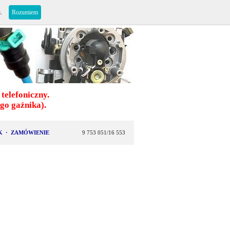
i.
Rozumiem
telefoniczny.
o gaźnika).
K
·
ZAMÓWIENIE
9 753 051/16 553