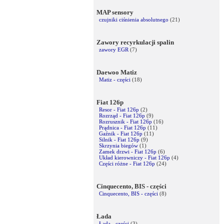
MAP sensory
czujniki ciśnienia absolutnego
(21)
Zawory recyrkulacji spalin
zawory EGR
(7)
Daewoo Matiz
Matiz - części
(18)
Fiat 126p
Resor - Fiat 126p
(2)
Rozrząd - Fiat 126p
(9)
Rozrusznik - Fiat 126p
(16)
Prądnica - Fiat 126p
(11)
Gaźnik - Fiat 126p
(11)
Silnik - Fiat 126p
(9)
Skrzynia biegów
(1)
Zamek drzwi - Fiat 126p
(6)
Układ kierowniczy - Fiat 126p
(4)
Części różne - Fiat 126p
(24)
Cinquecento, BIS - części
Cinquecento, BIS - części
(8)
Łada
Łada - części
(3)