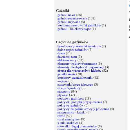
Gaźniki
gaźniki nowe
(56)
gaźniki regenerowane
(132)
gaźniki używane
(5)
komputery/sterowniki gaźników
(1)
gaźniki - kolektory ssące
(1)
Części do gaźników
bakelitowe przekładki termiczne
(7)
dolne części gaźników
(5)
dysze
(26)
dźwignie gazu
(3)
elektrozawory
(33)
elementy woskowe/termiczne
(9)
elementy niezbędne do regeneracji
(3)
oferta dla warsztatów i klubów
(52)
grzałki ssania
(20)
korektory ssania/siłowniki
(42)
łożyska
(5)
nastawniki biegu jałowego
(3)
osie przepustnicy
(6)
przepony
(84)
pływaki
(32)
podstawy gaźników
(19)
pokrywki pompki przyspieszenia
(7)
pokrywy gaźników
(5)
pokrywy na gaźniki/chwyty powietrza
(4)
przepustnice - krążki
(5)
różne
(52)
rurki emulsyjne
(19)
silniki krokowe
(4)
siłowniki II-giej przepustnicy
(6)
tłoczki pompki przyspieszenia
(2)