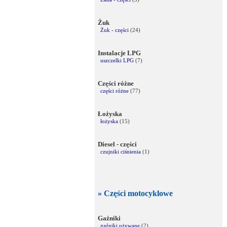
Żuk
Żuk - części
(24)
Instalacje LPG
uszczelki LPG
(7)
Części różne
części różne
(77)
Łożyska
łożyska
(15)
Diesel - części
czujniki ciśnienia
(1)
» Części motocyklowe
Gaźniki
gaźniki używane
(2)