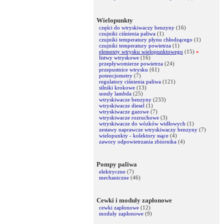
Wielopunkty
części do wtryskiwaczy benzyny
(16)
czujniki ciśnienia paliwa
(1)
czujniki temperatury płynu chłodzącego
(1)
czujniki temperatury powietrza
(1)
elementy wtrysku wielopunktowego
(15)
»
listwy wtryskowe
(16)
przepływomierze powietrza
(24)
przepustnice wtrysku
(61)
potencjometry
(7)
regulatory ciśnienia paliwa
(121)
silniki krokowe
(13)
sondy lambda
(25)
wtryskiwacze benzyny
(233)
wtryskiwacze diesel
(1)
wtryskiwacze gazowe
(7)
wtryskiwacze rozruchowe
(3)
wtryskiwacze do wózków widłowych
(1)
zestawy naprawcze wtryskiwaczy benzyny
(7)
wielopunkty - kolektory ssące
(4)
zawory odpowietrzania zbiornika
(4)
Pompy paliwa
elektryczne
(7)
mechaniczne
(46)
Cewki i moduły zapłonowe
cewki zapłonowe
(12)
moduły zapłonowe
(9)