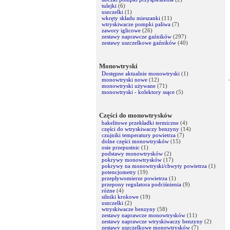
tulejki
(6)
uszczelki
(1)
wkręty składu mieszanki
(11)
wtryskiwacze pompki paliwa
(7)
zawory iglicowe
(26)
zestawy naprawcze gaźników
(297)
zestawy uszczelkowe gaźników
(40)
Monowtryski
Dostępne aktualnie monowtryski
(1)
monowtryski nowe
(12)
monowtryski używane
(71)
monowtryski - kolektory ssące
(5)
Części do monowtrysków
bakelitowe przekładki termiczne
(4)
części do wtryskiwaczy benzyny
(14)
czujniki temperatury powietrza
(7)
dolne części monowtrysków
(15)
osie przepustnic
(1)
podstawy monowtrysków
(2)
pokrywy monowtrysków
(17)
pokrywy na monowtryski/chwyty powietrza
(1)
potencjometry
(19)
przepływomierze powietrza
(1)
przepony regulatora podciśnienia
(9)
różne
(4)
silniki krokowe
(19)
uszczelki
(2)
wtryskiwacze benzyny
(58)
zestawy naprawcze monowtrysków
(11)
zestawy naprawcze wtryskiwaczy benzyny
(2)
zestawy uszczelkowe monowtrysków
(7)