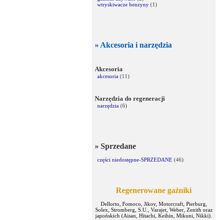
wtryskiwacze benzyny
(1)
» Akcesoria i narzędzia
Akcesoria
akcesoria
(11)
Narzędzia do regeneracji
narzędzia
(6)
» Sprzedane
części niedostępne-SPRZEDANE
(46)
Regenerowane gaźniki
Dellorto, Fomoco, Jikov, Motorcraft, Pierburg,
Solex, Stromberg, S.U., Varajet, Weber, Zenith oraz
japońskich (Aisan, Hitachi, Keihin, Mikuni, Nikki).