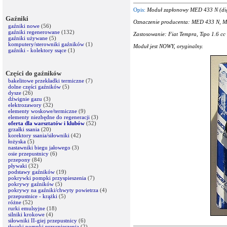
Opis:
Moduł zapłonowy MED 433 N (dig
Gaźniki
Oznaczenie producenta: MED 433 N, M
gaźniki nowe
(56)
gaźniki regenerowane
(132)
Zastosowanie: Fiat Tempra, Tipo 1.6 c
gaźniki używane
(5)
komputery/sterowniki gaźników
(1)
Moduł jest NOWY, oryginalny.
gaźniki - kolektory ssące
(1)
Części do gaźników
bakelitowe przekładki termiczne
(7)
dolne części gaźników
(5)
dysze
(26)
dźwignie gazu
(3)
elektrozawory
(32)
elementy woskowe/termiczne
(9)
elementy niezbędne do regeneracji
(3)
oferta dla warsztatów i klubów
(52)
grzałki ssania
(20)
korektory ssania/siłowniki
(42)
łożyska
(5)
nastawniki biegu jałowego
(3)
osie przepustnicy
(6)
przepony
(84)
pływaki
(32)
podstawy gaźników
(19)
pokrywki pompki przyspieszenia
(7)
pokrywy gaźników
(5)
pokrywy na gaźniki/chwyty powietrza
(4)
przepustnice - krążki
(5)
różne
(52)
rurki emulsyjne
(18)
silniki krokowe
(4)
siłowniki II-giej przepustnicy
(6)
tłoczki pompki przyspieszenia
(2)