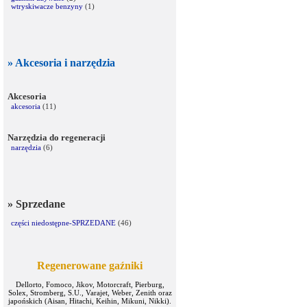
wtryskiwacze benzyny
(1)
» Akcesoria i narzędzia
Akcesoria
akcesoria
(11)
Narzędzia do regeneracji
narzędzia
(6)
» Sprzedane
części niedostępne-SPRZEDANE
(46)
Regenerowane gaźniki
Dellorto, Fomoco, Jikov, Motorcraft, Pierburg,
Solex, Stromberg, S.U., Varajet, Weber, Zenith oraz
japońskich (Aisan, Hitachi, Keihin, Mikuni, Nikki).