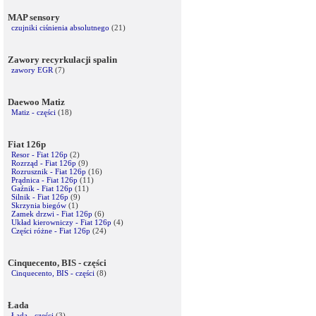
MAP sensory
czujniki ciśnienia absolutnego
(21)
Zawory recyrkulacji spalin
zawory EGR
(7)
Daewoo Matiz
Matiz - części
(18)
Fiat 126p
Resor - Fiat 126p
(2)
Rozrząd - Fiat 126p
(9)
Rozrusznik - Fiat 126p
(16)
Prądnica - Fiat 126p
(11)
Gaźnik - Fiat 126p
(11)
Silnik - Fiat 126p
(9)
Skrzynia biegów
(1)
Zamek drzwi - Fiat 126p
(6)
Układ kierowniczy - Fiat 126p
(4)
Części różne - Fiat 126p
(24)
Cinquecento, BIS - części
Cinquecento, BIS - części
(8)
Łada
Łada - części
(3)