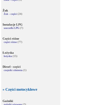
Żuk
Żuk - części
(24)
Instalacje LPG
uszczelki LPG
(7)
Części różne
części różne
(77)
Łożyska
łożyska
(15)
Diesel - części
czujniki ciśnienia
(1)
» Części motocyklowe
Gaźniki
gaźniki używane
(2)