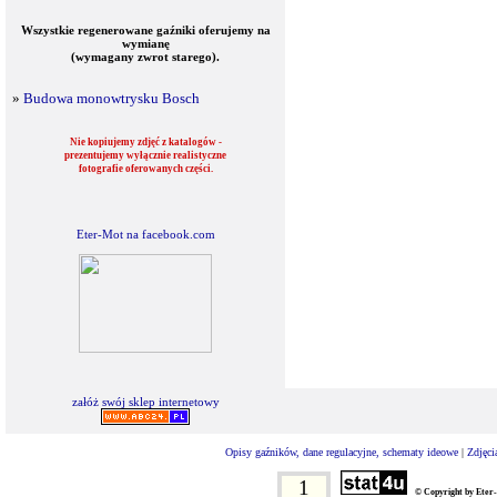
Wszystkie regenerowane gaźniki oferujemy na
wymianę
(wymagany zwrot starego).
»
Budowa monowtrysku Bosch
Nie kopiujemy zdjęć z katalogów -
prezentujemy wyłącznie realistyczne
fotografie oferowanych części.
Eter-Mot na facebook.com
załóż swój sklep internetowy
Opisy gaźników, dane regulacyjne, schematy ideowe
|
Zdjęci
1
© Copyright by Eter-