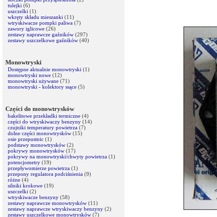
tulejki
(6)
uszczelki
(1)
wkręty składu mieszanki
(11)
wtryskiwacze pompki paliwa
(7)
zawory iglicowe
(26)
zestawy naprawcze gaźników
(297)
zestawy uszczelkowe gaźników
(40)
Monowtryski
Dostępne aktualnie monowtryski
(1)
monowtryski nowe
(12)
monowtryski używane
(71)
monowtryski - kolektory ssące
(5)
Części do monowtrysków
bakelitowe przekładki termiczne
(4)
części do wtryskiwaczy benzyny
(14)
czujniki temperatury powietrza
(7)
dolne części monowtrysków
(15)
osie przepustnic
(1)
podstawy monowtrysków
(2)
pokrywy monowtrysków
(17)
pokrywy na monowtryski/chwyty powietrza
(1)
potencjometry
(19)
przepływomierze powietrza
(1)
przepony regulatora podciśnienia
(9)
różne
(4)
silniki krokowe
(19)
uszczelki
(2)
wtryskiwacze benzyny
(58)
zestawy naprawcze monowtrysków
(11)
zestawy naprawcze wtryskiwaczy benzyny
(2)
zestawy uszczelkowe monowtrysków
(7)