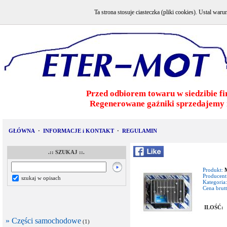
Ta strona stosuje ciasteczka (pliki cookies). Ustal w
Przed odbiorem towaru w siedzibie fi
Regenerowane gaźniki sprzedajemy 
GŁÓWNA
·
INFORMACJE i KONTAKT
·
REGULAMIN
.:: SZUKAJ ::.
Produkt:
Producent
szukaj w opisach
Kategoria:
Cena brutt
ILOŚĆ:
» Części samochodowe
(1)