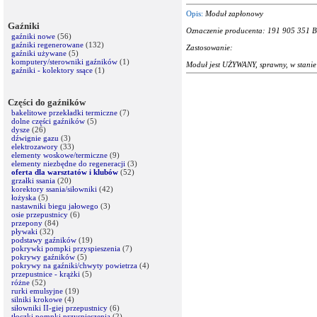
Opis:
Moduł zapłonowy
Gaźniki
Oznaczenie producenta: 191 905 351 
gaźniki nowe
(56)
gaźniki regenerowane
(132)
Zastosowanie:
gaźniki używane
(5)
komputery/sterowniki gaźników
(1)
Moduł jest UŻYWANY, sprawny, w stanie
gaźniki - kolektory ssące
(1)
Części do gaźników
bakelitowe przekładki termiczne
(7)
dolne części gaźników
(5)
dysze
(26)
dźwignie gazu
(3)
elektrozawory
(33)
elementy woskowe/termiczne
(9)
elementy niezbędne do regeneracji
(3)
oferta dla warsztatów i klubów
(52)
grzałki ssania
(20)
korektory ssania/siłowniki
(42)
łożyska
(5)
nastawniki biegu jałowego
(3)
osie przepustnicy
(6)
przepony
(84)
pływaki
(32)
podstawy gaźników
(19)
pokrywki pompki przyspieszenia
(7)
pokrywy gaźników
(5)
pokrywy na gaźniki/chwyty powietrza
(4)
przepustnice - krążki
(5)
różne
(52)
rurki emulsyjne
(19)
silniki krokowe
(4)
siłowniki II-giej przepustnicy
(6)
tłoczki pompki przyspieszenia
(2)