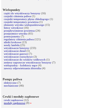
Wielopunkty
części do wtryskiwaczy benzyny
(16)
czujniki ciśnienia paliwa
(1)
czujniki temperatury płynu chłodzącego
(1)
czujniki temperatury powietrza
(1)
elementy wtrysku wielopunktowego
(15)
listwy wtryskowe
(16)
przepływomierze powietrza
(24)
przepustnice wtrysku
(61)
potencjometry
(7)
regulatory ciśnienia paliwa
(121)
silniki krokowe
(13)
sondy lambda
(25)
wtryskiwacze benzyny
(233)
wtryskiwacze diesel
(1)
wtryskiwacze gazowe
(7)
wtryskiwacze rozruchowe
(3)
wtryskiwacze do wózków widłowych
(1)
zestawy naprawcze wtryskiwaczy benzyny
(7)
wielopunkty - kolektory ssące
(4)
zawory odpowietrzania zbiornika
(4)
Pompy paliwa
elektryczne
(7)
mechaniczne
(46)
Cewki i moduły zapłonowe
cewki zapłonowe
(12)
moduły zapłonowe
(9)
»