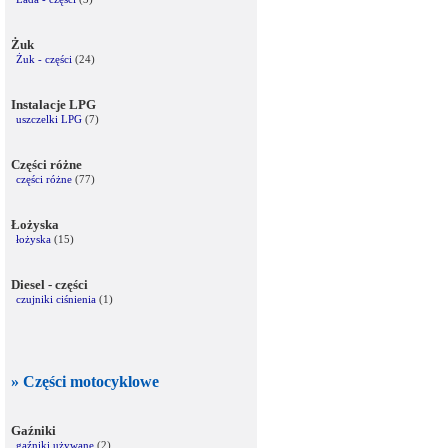
Żuk
Żuk - części
(24)
Instalacje LPG
uszczelki LPG
(7)
Części różne
części różne
(77)
Łożyska
łożyska
(15)
Diesel - części
czujniki ciśnienia
(1)
» Części motocyklowe
Gaźniki
gaźniki używane
(2)