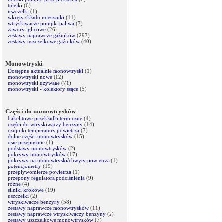
tulejki
(6)
uszczelki
(1)
wkręty składu mieszanki
(11)
wtryskiwacze pompki paliwa
(7)
zawory iglicowe
(26)
zestawy naprawcze gaźników
(297)
zestawy uszczelkowe gaźników
(40)
Monowtryski
Dostępne aktualnie monowtryski
(1)
monowtryski nowe
(12)
monowtryski używane
(71)
monowtryski - kolektory ssące
(5)
Części do monowtrysków
bakelitowe przekładki termiczne
(4)
części do wtryskiwaczy benzyny
(14)
czujniki temperatury powietrza
(7)
dolne części monowtrysków
(15)
osie przepustnic
(1)
podstawy monowtrysków
(2)
pokrywy monowtrysków
(17)
pokrywy na monowtryski/chwyty powietrza
(1)
potencjometry
(19)
przepływomierze powietrza
(1)
przepony regulatora podciśnienia
(9)
różne
(4)
silniki krokowe
(19)
uszczelki
(2)
wtryskiwacze benzyny
(58)
zestawy naprawcze monowtrysków
(11)
zestawy naprawcze wtryskiwaczy benzyny
(2)
zestawy uszczelkowe monowtrysków
(7)