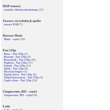
MAP sensory
czujniki ciśnienia absolutnego
(21)
Zawory recyrkulacji spalin
zawory EGR
(7)
Daewoo Matiz
Matiz - części
(18)
Fiat 126p
Resor - Fiat 126p
(2)
Rozrząd - Fiat 126p
(9)
Rozrusznik - Fiat 126p
(16)
Prądnica - Fiat 126p
(11)
Gaźnik - Fiat 126p
(11)
Silnik - Fiat 126p
(9)
Skrzynia biegów
(1)
Zamek drzwi - Fiat 126p
(6)
Układ kierowniczy - Fiat 126p
(4)
Części różne - Fiat 126p
(24)
Cinquecento, BIS - części
Cinquecento, BIS - części
(8)
Łada
Łada - części
(3)