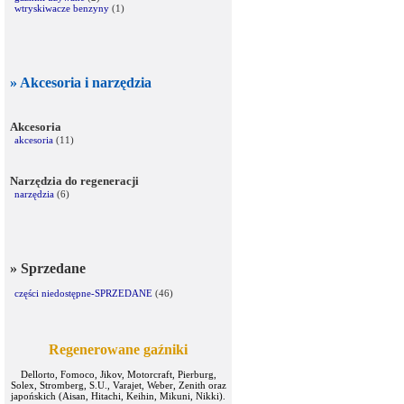
wtryskiwacze benzyny
(1)
» Akcesoria i narzędzia
Akcesoria
akcesoria
(11)
Narzędzia do regeneracji
narzędzia
(6)
» Sprzedane
części niedostępne-SPRZEDANE
(46)
Regenerowane gaźniki
Dellorto, Fomoco, Jikov, Motorcraft, Pierburg,
Solex, Stromberg, S.U., Varajet, Weber, Zenith oraz
japońskich (Aisan, Hitachi, Keihin, Mikuni, Nikki).