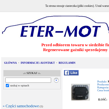
Ta strona stosuje ciasteczka (pliki cookies). Ustal w
Przed odbiorem towaru w siedzibie fi
Regenerowane gaźniki sprzedajemy 
GŁÓWNA
·
INFORMACJE i KONTAKT
·
REGULAMIN
.:: SZUKAJ ::.
Produkt:
Producent
szukaj w opisach
Kategoria:
Cena brutt
ILOŚĆ:
» Części samochodowe
(1)