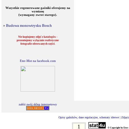
Wszystkie regenerowane gaźniki oferujemy na
wymianę
(wymagany zwrot starego).
»
Budowa monowtrysku Bosch
Nie kopiujemy zdjęć z katalogów -
prezentujemy wyłącznie realistyczne
fotografie oferowanych części.
Eter-Mot na facebook.com
załóż swój sklep internetowy
Opisy gaźników, dane regulacyjne, schematy ideowe
|
Zdjęci
1
© Copyright by Eter-