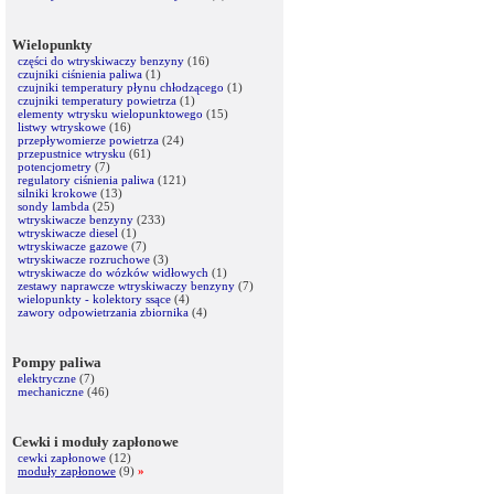
Wielopunkty
części do wtryskiwaczy benzyny
(16)
czujniki ciśnienia paliwa
(1)
czujniki temperatury płynu chłodzącego
(1)
czujniki temperatury powietrza
(1)
elementy wtrysku wielopunktowego
(15)
listwy wtryskowe
(16)
przepływomierze powietrza
(24)
przepustnice wtrysku
(61)
potencjometry
(7)
regulatory ciśnienia paliwa
(121)
silniki krokowe
(13)
sondy lambda
(25)
wtryskiwacze benzyny
(233)
wtryskiwacze diesel
(1)
wtryskiwacze gazowe
(7)
wtryskiwacze rozruchowe
(3)
wtryskiwacze do wózków widłowych
(1)
zestawy naprawcze wtryskiwaczy benzyny
(7)
wielopunkty - kolektory ssące
(4)
zawory odpowietrzania zbiornika
(4)
Pompy paliwa
elektryczne
(7)
mechaniczne
(46)
Cewki i moduły zapłonowe
cewki zapłonowe
(12)
moduły zapłonowe
(9)
»