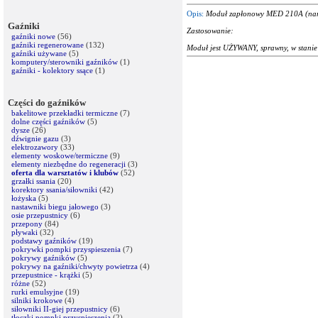
Opis:
Moduł zapłonowy MED 210A (na
Gaźniki
Zastosowanie:
gaźniki nowe
(56)
gaźniki regenerowane
(132)
Moduł jest UŻYWANY, sprawny, w stanie
gaźniki używane
(5)
komputery/sterowniki gaźników
(1)
gaźniki - kolektory ssące
(1)
Części do gaźników
bakelitowe przekładki termiczne
(7)
dolne części gaźników
(5)
dysze
(26)
dźwignie gazu
(3)
elektrozawory
(33)
elementy woskowe/termiczne
(9)
elementy niezbędne do regeneracji
(3)
oferta dla warsztatów i klubów
(52)
grzałki ssania
(20)
korektory ssania/siłowniki
(42)
łożyska
(5)
nastawniki biegu jałowego
(3)
osie przepustnicy
(6)
przepony
(84)
pływaki
(32)
podstawy gaźników
(19)
pokrywki pompki przyspieszenia
(7)
pokrywy gaźników
(5)
pokrywy na gaźniki/chwyty powietrza
(4)
przepustnice - krążki
(5)
różne
(52)
rurki emulsyjne
(19)
silniki krokowe
(4)
siłowniki II-giej przepustnicy
(6)
tłoczki pompki przyspieszenia
(2)