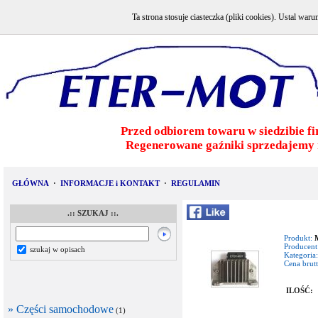
Ta strona stosuje ciasteczka (pliki cookies). Ustal w
Przed odbiorem towaru w siedzibie fi
Regenerowane gaźniki sprzedajemy 
GŁÓWNA
·
INFORMACJE i KONTAKT
·
REGULAMIN
.:: SZUKAJ ::.
Produkt:
Producent
szukaj w opisach
Kategoria:
Cena brutt
ILOŚĆ:
» Części samochodowe
(1)