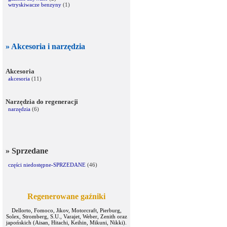
wtryskiwacze benzyny
(1)
» Akcesoria i narzędzia
Akcesoria
akcesoria
(11)
Narzędzia do regeneracji
narzędzia
(6)
» Sprzedane
części niedostępne-SPRZEDANE
(46)
Regenerowane gaźniki
Dellorto, Fomoco, Jikov, Motorcraft, Pierburg,
Solex, Stromberg, S.U., Varajet, Weber, Zenith oraz
japońskich (Aisan, Hitachi, Keihin, Mikuni, Nikki).