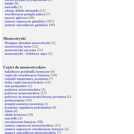
tulejki
(6)
uszczelki
(1)
wkręty składu mieszanki
(11)
wtryskiwacze pompki paliwa
(7)
zawory iglicowe
(26)
zestawy naprawcze gaźników
(297)
zestawy uszczelkowe gaźników
(40)
Monowtryski
Dostępne aktualnie monowtryski
(1)
monowtryski nowe
(12)
monowtryski używane
(71)
monowtryski - kolektory ssące
(5)
Części do monowtrysków
bakelitowe przekładki termiczne
(4)
części do wtryskiwaczy benzyny
(14)
czujniki temperatury powietrza
(7)
dolne części monowtrysków
(15)
osie przepustnic
(1)
podstawy monowtrysków
(2)
pokrywy monowtrysków
(17)
pokrywy na monowtryski/chwyty powietrza
(1)
potencjometry
(19)
przepływomierze powietrza
(1)
przepony regulatora podciśnienia
(9)
różne
(4)
silniki krokowe
(19)
uszczelki
(2)
wtryskiwacze benzyny
(58)
zestawy naprawcze monowtrysków
(11)
zestawy naprawcze wtryskiwaczy benzyny
(2)
zestawy uszczelkowe monowtrysków
(7)