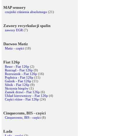
MAP sensory
czujniki ciśnienia absolutnego
(21)
Zawory recyrkulacji spalin
zawory EGR
(7)
Daewoo Matiz
Matiz - części
(18)
Fiat 126p
Resor - Fiat 126p
(2)
Rozrząd - Fiat 126p
(9)
Rozrusznik - Fiat 126p
(16)
Prądnica - Fiat 126p
(11)
Gaźnik - Fiat 126p
(11)
Silnik - Fiat 126p
(9)
Skrzynia biegów
(1)
Zamek drzwi - Fiat 126p
(6)
Układ kierowniczy - Fiat 126p
(4)
Części różne - Fiat 126p
(24)
Cinquecento, BIS - części
Cinquecento, BIS - części
(8)
Łada
Łada - części
(3)