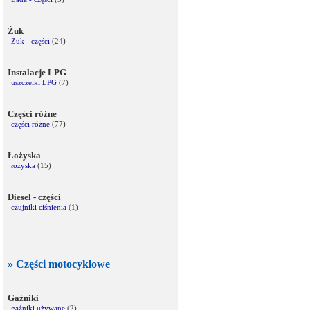
Żuk
Żuk - części
(24)
Instalacje LPG
uszczelki LPG
(7)
Części różne
części różne
(77)
Łożyska
łożyska
(15)
Diesel - części
czujniki ciśnienia
(1)
» Części motocyklowe
Gaźniki
gaźniki używane
(2)