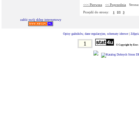
<<< Pierwsza
<< Poprzednia
Strona:
Przejdź do strony:
1
[2]
3
załóż swój sklep internetowy
Opisy gaźników, dane regulacyjne, schematy ideowe
|
Zdjęci
1
© Copyright by Eter-