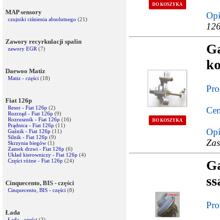
DO KOSZYKA
MAP sensory
Opi
czujniki ciśnienia absolutnego
(21)
126
Zawory recyrkulacji spalin
G
zawory EGR
(7)
ko
Daewoo Matiz
Matiz - części
(18)
Pro
Fiat 126p
Resor - Fiat 126p
(2)
Cen
Rozrząd - Fiat 126p
(9)
Rozrusznik - Fiat 126p
(16)
DO KOSZYKA
Prądnica - Fiat 126p
(11)
Opi
Gaźnik - Fiat 126p
(11)
Silnik - Fiat 126p
(9)
Zas
Skrzynia biegów
(1)
Zamek drzwi - Fiat 126p
(6)
Układ kierowniczy - Fiat 126p
(4)
Części różne - Fiat 126p
(24)
G
ss
Cinquecento, BIS - części
Cinquecento, BIS - części
(8)
Pro
Łada
Łada - części
(3)