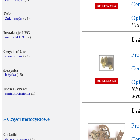
Cen
DO KOSZYKA
Żuk
Opi
Żuk - części
(24)
Fia
Instalacje LPG
Ga
uszczelki LPG
(7)
Części różne
Pro
części różne
(77)
Cen
Łożyska
łożyska
(15)
Opi
DO KOSZYKA
RE
Diesel - części
czujniki ciśnienia
(1)
wym
G
» Części motocyklowe
Pro
Gaźniki
Cen
gaźniki używane
(2)