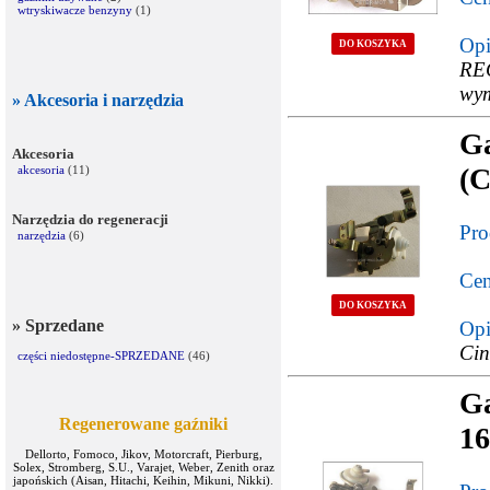
wtryskiwacze benzyny
(1)
Opi
DO KOSZYKA
RE
wym
» Akcesoria i narzędzia
G
Akcesoria
(
akcesoria
(11)
Narzędzia do regeneracji
Pro
narzędzia
(6)
Cen
DO KOSZYKA
» Sprzedane
Opi
Cin
części niedostępne-SPRZEDANE
(46)
Ga
Regenerowane gaźniki
16
Dellorto, Fomoco, Jikov, Motorcraft, Pierburg,
Solex, Stromberg, S.U., Varajet, Weber, Zenith oraz
japońskich (Aisan, Hitachi, Keihin, Mikuni, Nikki).