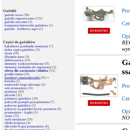
Pro
Gaźniki
gaźniki nowe
(56)
gaźniki regenerowane
(132)
gaźniki używane
(5)
Cen
komputery/sterowniki gaźników
(1)
gaźniki - kolektory ssące
(1)
DO KOSZYKA
Opi
RE
Części do gaźników
bakelitowe przekładki termiczne
(7)
wym
dolne części gaźników
(5)
dysze
(26)
dźwignie gazu
(3)
G
elektrozawory
(33)
elementy woskowe/termiczne
(9)
elementy niezbędne do regeneracji
(3)
ss
oferta dla warsztatów i klubów
(52)
grzałki ssania
(20)
korektory ssania/siłowniki
(42)
»
łożyska
(5)
nastawniki biegu jałowego
(3)
Pro
osie przepustnicy
(6)
przepony
(84)
pływaki
(32)
Cen
podstawy gaźników
(19)
pokrywki pompki przyspieszenia
(7)
DO KOSZYKA
pokrywy gaźników
(5)
pokrywy na gaźniki/chwyty powietrza
(4)
Opi
przepustnice - krążki
(5)
różne
(52)
NO
rurki emulsyjne
(19)
silniki krokowe
(4)
siłowniki II-giej przepustnicy
(6)
tłoczki pompki przyspieszenia
(2)