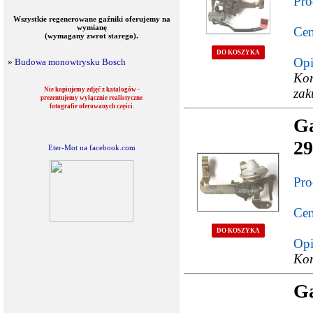
Pro
Wszystkie regenerowane gaźniki oferujemy na
wymianę
Cen
(wymagany zwrot starego).
DO KOSZYKA
Opi
»
Budowa monowtrysku Bosch
Ko
Nie kopiujemy zdjęć z katalogów -
zak
prezentujemy wyłącznie realistyczne
fotografie oferowanych części.
Ga
29
Eter-Mot na facebook.com
Pro
Cen
DO KOSZYKA
Opi
Kor
Ga