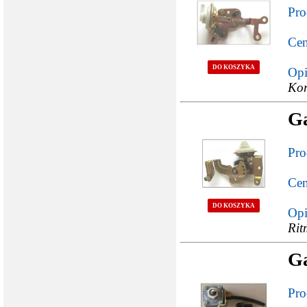
Pro
Cen
DO KOSZYKA
Opi
Kor
Ga
Pro
Cen
DO KOSZYKA
Opi
Rit
G
Pro