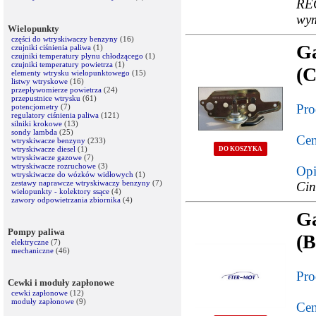
RE
wym
Wielopunkty
części do wtryskiwaczy benzyny
(16)
G
czujniki ciśnienia paliwa
(1)
czujniki temperatury płynu chłodzącego
(1)
czujniki temperatury powietrza
(1)
(
elementy wtrysku wielopunktowego
(15)
listwy wtryskowe
(16)
przepływomierze powietrza
(24)
przepustnice wtrysku
(61)
Pro
potencjometry
(7)
regulatory ciśnienia paliwa
(121)
silniki krokowe
(13)
sondy lambda
(25)
Cen
wtryskiwacze benzyny
(233)
wtryskiwacze diesel
(1)
DO KOSZYKA
wtryskiwacze gazowe
(7)
wtryskiwacze rozruchowe
(3)
Opi
wtryskiwacze do wózków widłowych
(1)
zestawy naprawcze wtryskiwaczy benzyny
(7)
Cin
wielopunkty - kolektory ssące
(4)
zawory odpowietrzania zbiornika
(4)
G
Pompy paliwa
(B
elektryczne
(7)
mechaniczne
(46)
Pro
Cewki i moduły zapłonowe
cewki zapłonowe
(12)
moduły zapłonowe
(9)
Cen