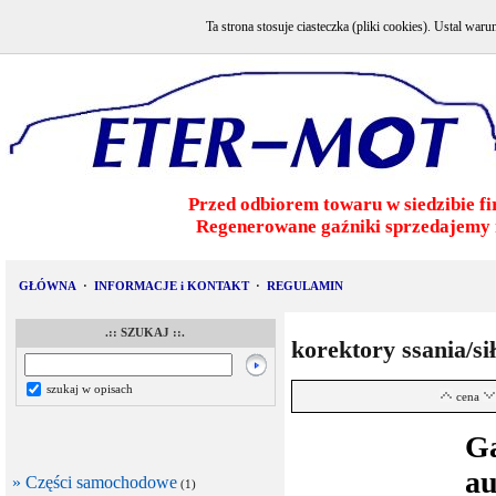
Ta strona stosuje ciasteczka (pliki cookies). Ustal w
Przed odbiorem towaru w siedzibie fi
Regenerowane gaźniki sprzedajemy 
GŁÓWNA
·
INFORMACJE i KONTAKT
·
REGULAMIN
.:: SZUKAJ ::.
korektory ssania/si
szukaj w opisach
cena
G
au
» Części samochodowe
(1)