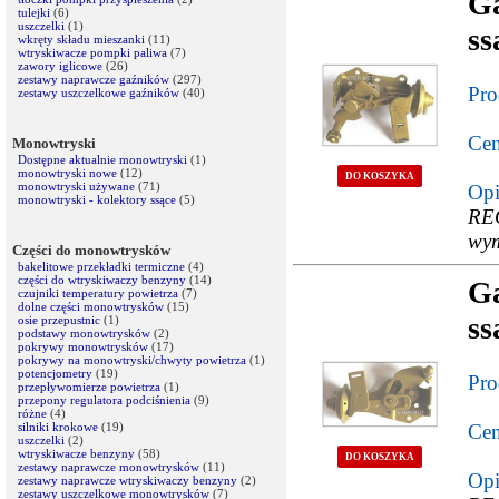
G
tulejki
(6)
uszczelki
(1)
ss
wkręty składu mieszanki
(11)
wtryskiwacze pompki paliwa
(7)
zawory iglicowe
(26)
zestawy naprawcze gaźników
(297)
Pro
zestawy uszczelkowe gaźników
(40)
Cen
Monowtryski
Dostępne aktualnie monowtryski
(1)
monowtryski nowe
(12)
DO KOSZYKA
monowtryski używane
(71)
Opi
monowtryski - kolektory ssące
(5)
RE
wym
Części do monowtrysków
bakelitowe przekładki termiczne
(4)
części do wtryskiwaczy benzyny
(14)
G
czujniki temperatury powietrza
(7)
dolne części monowtrysków
(15)
ss
osie przepustnic
(1)
podstawy monowtrysków
(2)
pokrywy monowtrysków
(17)
pokrywy na monowtryski/chwyty powietrza
(1)
potencjometry
(19)
Pro
przepływomierze powietrza
(1)
przepony regulatora podciśnienia
(9)
różne
(4)
silniki krokowe
(19)
Cen
uszczelki
(2)
wtryskiwacze benzyny
(58)
DO KOSZYKA
zestawy naprawcze monowtrysków
(11)
Opi
zestawy naprawcze wtryskiwaczy benzyny
(2)
zestawy uszczelkowe monowtrysków
(7)