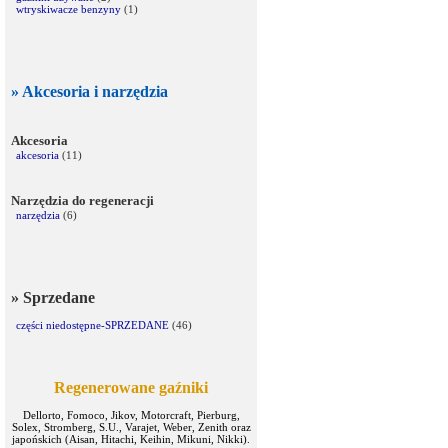
wtryskiwacze benzyny
(1)
» Akcesoria i narzędzia
Akcesoria
akcesoria
(11)
Narzędzia do regeneracji
narzędzia
(6)
» Sprzedane
części niedostępne-SPRZEDANE
(46)
Regenerowane gaźniki
Dellorto, Fomoco, Jikov, Motorcraft, Pierburg,
Solex, Stromberg, S.U., Varajet, Weber, Zenith oraz
japońskich (Aisan, Hitachi, Keihin, Mikuni, Nikki).