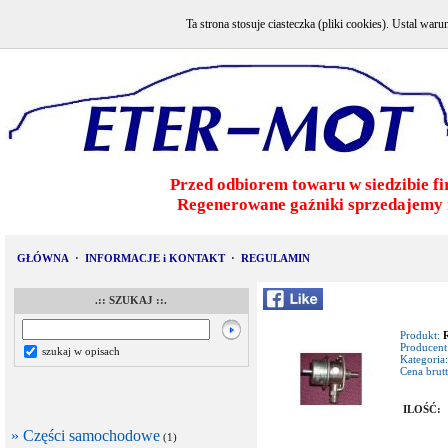
Ta strona stosuje ciasteczka (pliki cookies). Ustal w
Przed odbiorem towaru w siedzibie fi
Regenerowane gaźniki sprzedajemy 
GŁÓWNA
·
INFORMACJE i KONTAKT
·
REGULAMIN
.:: SZUKAJ ::.
Produkt:
R
Producent
szukaj w opisach
Kategoria:
Cena brutt
ILOŚĆ:
» Części samochodowe
(1)