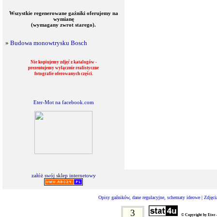
Wszystkie regenerowane gaźniki oferujemy na
wymianę
(wymagany zwrot starego).
»
Budowa monowtrysku Bosch
Nie kopiujemy zdjęć z katalogów -
prezentujemy wyłącznie realistyczne
fotografie oferowanych części.
Eter-Mot na facebook.com
załóż swój sklep internetowy
Opisy gaźników, dane regulacyjne, schematy ideowe
|
Zdjęci
3
© Copyright by Eter-