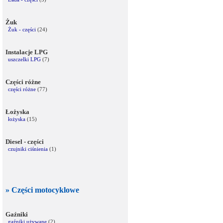
Żuk
Żuk - części
(24)
Instalacje LPG
uszczelki LPG
(7)
Części różne
części różne
(77)
Łożyska
łożyska
(15)
Diesel - części
czujniki ciśnienia
(1)
» Części motocyklowe
Gaźniki
gaźniki używane
(2)