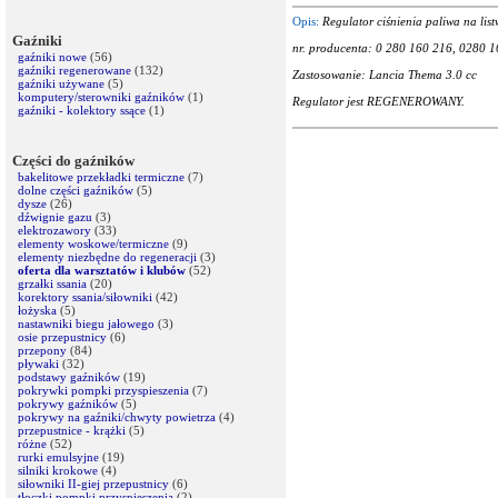
Opis:
Regulator ciśnienia paliwa na list
Gaźniki
nr. producenta: 0 280 160 216, 0280 
gaźniki nowe
(56)
gaźniki regenerowane
(132)
Zastosowanie: Lancia Thema 3.0 cc
gaźniki używane
(5)
komputery/sterowniki gaźników
(1)
Regulator jest REGENEROWANY.
gaźniki - kolektory ssące
(1)
Części do gaźników
bakelitowe przekładki termiczne
(7)
dolne części gaźników
(5)
dysze
(26)
dźwignie gazu
(3)
elektrozawory
(33)
elementy woskowe/termiczne
(9)
elementy niezbędne do regeneracji
(3)
oferta dla warsztatów i klubów
(52)
grzałki ssania
(20)
korektory ssania/siłowniki
(42)
łożyska
(5)
nastawniki biegu jałowego
(3)
osie przepustnicy
(6)
przepony
(84)
pływaki
(32)
podstawy gaźników
(19)
pokrywki pompki przyspieszenia
(7)
pokrywy gaźników
(5)
pokrywy na gaźniki/chwyty powietrza
(4)
przepustnice - krążki
(5)
różne
(52)
rurki emulsyjne
(19)
silniki krokowe
(4)
siłowniki II-giej przepustnicy
(6)
tłoczki pompki przyspieszenia
(2)