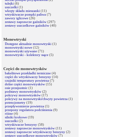
tulejki
(6)
uszczelki
(1)
wkręty składu mieszanki
(11)
wtryskiwacze pompki paliwa
(7)
zawory iglicowe
(26)
zestawy naprawcze gaźników
(297)
zestawy uszczelkowe gaźników
(40)
Monowtryski
Dostępne aktualnie monowtryski
(1)
monowtryski nowe
(12)
monowtryski używane
(71)
monowtryski - kolektory ssące
(5)
Części do monowtrysków
bakelitowe przekładki termiczne
(4)
części do wtryskiwaczy benzyny
(14)
czujniki temperatury powietrza
(7)
dolne części monowtrysków
(15)
osie przepustnic
(1)
podstawy monowtrysków
(2)
pokrywy monowtrysków
(17)
pokrywy na monowtryski/chwyty powietrza
(1)
potencjometry
(19)
przepływomierze powietrza
(1)
przepony regulatora podciśnienia
(9)
różne
(4)
silniki krokowe
(19)
uszczelki
(2)
wtryskiwacze benzyny
(58)
zestawy naprawcze monowtrysków
(11)
zestawy naprawcze wtryskiwaczy benzyny
(2)
zestawy uszczelkowe monowtrysków
(7)