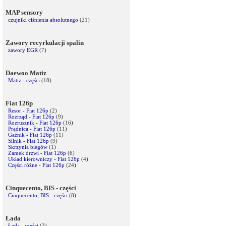
MAP sensory
czujniki ciśnienia absolutnego
(21)
Zawory recyrkulacji spalin
zawory EGR
(7)
Daewoo Matiz
Matiz - części
(18)
Fiat 126p
Resor - Fiat 126p
(2)
Rozrząd - Fiat 126p
(9)
Rozrusznik - Fiat 126p
(16)
Prądnica - Fiat 126p
(11)
Gaźnik - Fiat 126p
(11)
Silnik - Fiat 126p
(9)
Skrzynia biegów
(1)
Zamek drzwi - Fiat 126p
(6)
Układ kierowniczy - Fiat 126p
(4)
Części różne - Fiat 126p
(24)
Cinquecento, BIS - części
Cinquecento, BIS - części
(8)
Łada
Łada - części
(3)