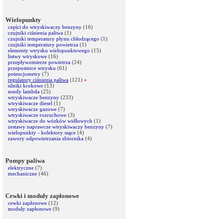
Wielopunkty
części do wtryskiwaczy benzyny
(16)
czujniki ciśnienia paliwa
(1)
czujniki temperatury płynu chłodzącego
(1)
czujniki temperatury powietrza
(1)
elementy wtrysku wielopunktowego
(15)
listwy wtryskowe
(16)
przepływomierze powietrza
(24)
przepustnice wtrysku
(61)
potencjometry
(7)
regulatory ciśnienia paliwa
(121)
»
silniki krokowe
(13)
sondy lambda
(25)
wtryskiwacze benzyny
(233)
wtryskiwacze diesel
(1)
wtryskiwacze gazowe
(7)
wtryskiwacze rozruchowe
(3)
wtryskiwacze do wózków widłowych
(1)
zestawy naprawcze wtryskiwaczy benzyny
(7)
wielopunkty - kolektory ssące
(4)
zawory odpowietrzania zbiornika
(4)
Pompy paliwa
elektryczne
(7)
mechaniczne
(46)
Cewki i moduły zapłonowe
cewki zapłonowe
(12)
moduły zapłonowe
(9)