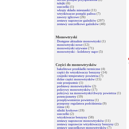
tulejki
(6)
uszczelki
(1)
wkręty składu mieszanki
(11)
wtryskiwacze pompki paliwa
(7)
zawory iglicowe
(26)
zestawy naprawcze gaźników
(297)
zestawy uszczelkowe gaźników
(40)
Monowtryski
Dostępne aktualnie monowtryski
(1)
monowtryski nowe
(12)
monowtryski używane
(71)
monowtryski - kolektory ssące
(5)
Części do monowtrysków
bakelitowe przekładki termiczne
(4)
części do wtryskiwaczy benzyny
(14)
czujniki temperatury powietrza
(7)
dolne części monowtrysków
(15)
osie przepustnic
(1)
podstawy monowtrysków
(2)
pokrywy monowtrysków
(17)
pokrywy na monowtryski/chwyty powietrza
(1)
potencjometry
(19)
przepływomierze powietrza
(1)
przepony regulatora podciśnienia
(9)
różne
(4)
silniki krokowe
(19)
uszczelki
(2)
wtryskiwacze benzyny
(58)
zestawy naprawcze monowtrysków
(11)
zestawy naprawcze wtryskiwaczy benzyny
(2)
zestawy uszczelkowe monowtrysków
(7)