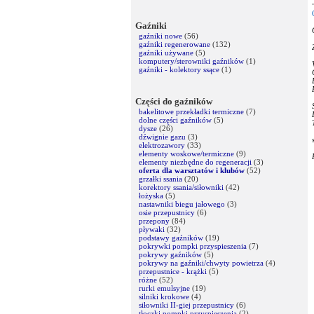
Gaźniki
gaźniki nowe
(56)
gaźniki regenerowane
(132)
gaźniki używane
(5)
komputery/sterowniki gaźników
(1)
gaźniki - kolektory ssące
(1)
Części do gaźników
bakelitowe przekładki termiczne
(7)
dolne części gaźników
(5)
dysze
(26)
dźwignie gazu
(3)
elektrozawory
(33)
elementy woskowe/termiczne
(9)
elementy niezbędne do regeneracji
(3)
oferta dla warsztatów i klubów
(52)
grzałki ssania
(20)
korektory ssania/siłowniki
(42)
łożyska
(5)
nastawniki biegu jałowego
(3)
osie przepustnicy
(6)
przepony
(84)
pływaki
(32)
podstawy gaźników
(19)
pokrywki pompki przyspieszenia
(7)
pokrywy gaźników
(5)
pokrywy na gaźniki/chwyty powietrza
(4)
przepustnice - krążki
(5)
różne
(52)
rurki emulsyjne
(19)
silniki krokowe
(4)
siłowniki II-giej przepustnicy
(6)
tłoczki pompki przyspieszenia
(2)