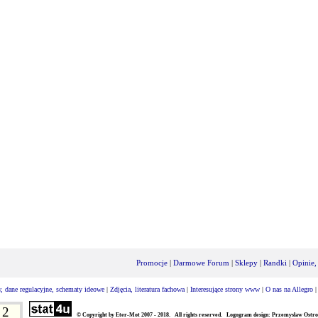
Promocje
|
Darmowe Forum
|
Sklepy
|
Randki
|
Opinie,
, dane regulacyjne, schematy ideowe
|
Zdjęcia, literatura fachowa
|
Interesujące strony www
|
O nas na Allegro
2
© Copyright by Eter-Mot 2007 - 2018. All rights reserved. Logogram design: Przemysław Ostro