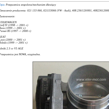
Opis:
Przepustnica zespolona/mechanizm dławiący
Oznaczenie producenta: 021 133 066, 021133066 (VW - Audi), 408.236/120/001, 4082361200
Zastosowanie:
VOLKSWAGEN
Golf IV (1998 -> 2001 r.)
Bora (1999 -> 2001 r.)
Passat B5 (1997 -> 2000 r.)
SEAT
Leon (2000 -> 2001 r.)
Toledo (1999 -> 2001 r.)
silniki 2.3 cc V5 AGZ
Przepustnica jest NOWA, oryginalna.