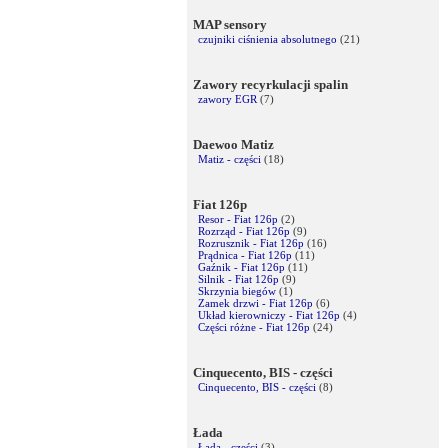
MAP sensory
czujniki ciśnienia absolutnego
(21)
Zawory recyrkulacji spalin
zawory EGR
(7)
Daewoo Matiz
Matiz - części
(18)
Fiat 126p
Resor - Fiat 126p
(2)
Rozrząd - Fiat 126p
(9)
Rozrusznik - Fiat 126p
(16)
Prądnica - Fiat 126p
(11)
Gaźnik - Fiat 126p
(11)
Silnik - Fiat 126p
(9)
Skrzynia biegów
(1)
Zamek drzwi - Fiat 126p
(6)
Układ kierowniczy - Fiat 126p
(4)
Części różne - Fiat 126p
(24)
Cinquecento, BIS - części
Cinquecento, BIS - części
(8)
Łada
Łada - części
(3)