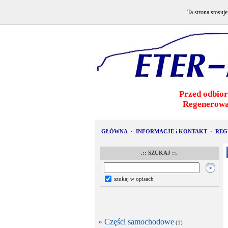
Ta strona stosuj
Przed odbior
Regenerowa
GŁÓWNA
·
INFORMACJE i KONTAKT
·
REG
.:: SZUKAJ ::.
szukaj w opisach
» Części samochodowe
(1)