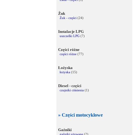
Żuk
Żuk - części
(24)
Instalacje LPG
uszczelki LPG
(7)
Części różne
części różne
(77)
Łożyska
łożyska
(15)
Diesel - części
czujniki ciśnienia
(1)
» Części motocyklowe
Gaźniki
gaźniki używane
(2)