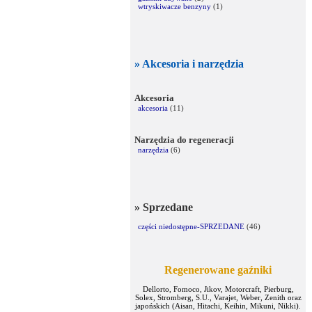
wtryskiwacze benzyny
(1)
» Akcesoria i narzędzia
Akcesoria
akcesoria
(11)
Narzędzia do regeneracji
narzędzia
(6)
» Sprzedane
części niedostępne-SPRZEDANE
(46)
Regenerowane gaźniki
Dellorto, Fomoco, Jikov, Motorcraft, Pierburg,
Solex, Stromberg, S.U., Varajet, Weber, Zenith oraz
japońskich (Aisan, Hitachi, Keihin, Mikuni, Nikki).