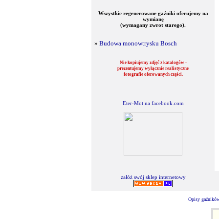
Wszystkie regenerowane gaźniki oferujemy na
wymianę
(wymagany zwrot starego).
»
Budowa monowtrysku Bosch
Nie kopiujemy zdjęć z katalogów -
prezentujemy wyłącznie realistyczne
fotografie oferowanych części.
Eter-Mot na facebook.com
załóż swój sklep internetowy
Opisy gaźników