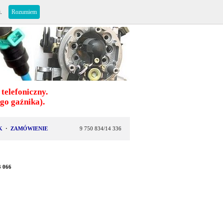
i.
Rozumiem
telefoniczny.
o gaźnika).
K
·
ZAMÓWIENIE
9 750 834/14 336
3 066