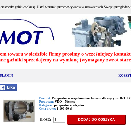
e ciasteczka (pliki cookies). Ustal warunki przechowywania w ustawieniach Swojej przeglądark
em towaru w siedzibie firmy prosimy o wcześniejszy kontakt 
ne gaźniki sprzedajemy na wymianę (wymagany zwrot stareg
ULAMIN
KOSZY
Produkt:
Przepustnica zespolona/mechanizm dławiący nr. 021 13
Producent:
VDO - Niemcy
Kategoria:
przepustnice wtrysku
Cena brutto:
1 100,00 zł
ILOŚĆ: