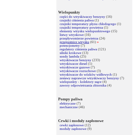
Wielopunkty
części do wtryskiwaczy benzyny
(16)
czujniki ciśnienia paliwa
(1)
czujniki temperatury płynu chłodzącego
(1)
czujniki temperatury powietrza
(1)
elementy wtrysku wielopunktowego
(15)
listwy wtryskowe
(16)
przepływomierze powietrza
(24)
przepustnice wtrysku
(61)
»
potencjometry
(7)
regulatory ciśnienia paliwa
(121)
silniki krokowe
(13)
sondy lambda
(25)
wtryskiwacze benzyny
(233)
wtryskiwacze diesel
(1)
wtryskiwacze gazowe
(7)
wtryskiwacze rozruchowe
(3)
wtryskiwacze do wózków widłowych
(1)
zestawy naprawcze wtryskiwaczy benzyny
(7)
wielopunkty - kolektory ssące
(4)
zawory odpowietrzania zbiornika
(4)
Pompy paliwa
elektryczne
(7)
mechaniczne
(46)
Cewki i moduły zapłonowe
cewki zapłonowe
(12)
moduły zapłonowe
(9)