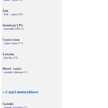
Żuk
Żuk - części
(24)
Instalacje LPG
uszczelki LPG
(7)
Części różne
części różne
(77)
Łożyska
łożyska
(15)
Diesel - części
czujniki ciśnienia
(1)
» Części motocyklowe
Gaźniki
gaźniki używane
(2)