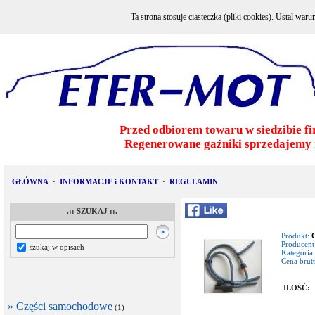
Ta strona stosuje ciasteczka (pliki cookies). Ustal w
Przed odbiorem towaru w siedzibie fi
Regenerowane gaźniki sprzedajemy 
GŁÓWNA
·
INFORMACJE i KONTAKT
·
REGULAMIN
.:: SZUKAJ ::.
Produkt:
Producent
szukaj w opisach
Kategoria:
Cena brutt
ILOŚĆ:
» Części samochodowe
(1)