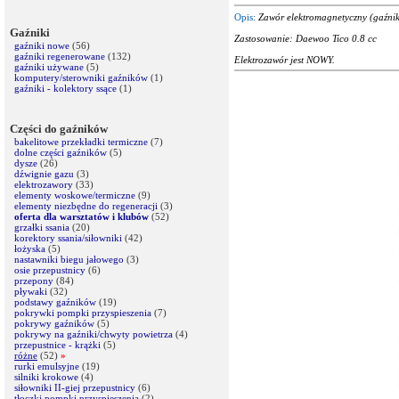
Opis:
Zawór elektromagnetyczny (gaźni
Gaźniki
Zastosowanie: Daewoo Tico 0.8 cc
gaźniki nowe
(56)
gaźniki regenerowane
(132)
Elektrozawór jest NOWY.
gaźniki używane
(5)
komputery/sterowniki gaźników
(1)
gaźniki - kolektory ssące
(1)
Części do gaźników
bakelitowe przekładki termiczne
(7)
dolne części gaźników
(5)
dysze
(26)
dźwignie gazu
(3)
elektrozawory
(33)
elementy woskowe/termiczne
(9)
elementy niezbędne do regeneracji
(3)
oferta dla warsztatów i klubów
(52)
grzałki ssania
(20)
korektory ssania/siłowniki
(42)
łożyska
(5)
nastawniki biegu jałowego
(3)
osie przepustnicy
(6)
przepony
(84)
pływaki
(32)
podstawy gaźników
(19)
pokrywki pompki przyspieszenia
(7)
pokrywy gaźników
(5)
pokrywy na gaźniki/chwyty powietrza
(4)
przepustnice - krążki
(5)
różne
(52)
»
rurki emulsyjne
(19)
silniki krokowe
(4)
siłowniki II-giej przepustnicy
(6)
tłoczki pompki przyspieszenia
(2)