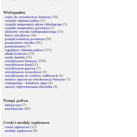
Wielopunkty
części do wtryskiwaczy benzyny
(16)
czujniki ciśnienia paliwa
(1)
czujniki temperatury płynu chłodzącego
(1)
czujniki temperatury powietrza
(1)
elementy wtrysku wielopunktowego
(15)
listwy wtryskowe
(16)
przepływomierze powietrza
(24)
przepustnice wtrysku
(61)
potencjometry
(7)
regulatory ciśnienia paliwa
(121)
silniki krokowe
(13)
sondy lambda
(25)
wtryskiwacze benzyny
(233)
wtryskiwacze diesel
(1)
wtryskiwacze gazowe
(7)
wtryskiwacze rozruchowe
(3)
wtryskiwacze do wózków widłowych
(1)
zestawy naprawcze wtryskiwaczy benzyny
(7)
wielopunkty - kolektory ssące
(4)
zawory odpowietrzania zbiornika
(4)
Pompy paliwa
elektryczne
(7)
mechaniczne
(46)
Cewki i moduły zapłonowe
cewki zapłonowe
(12)
moduły zapłonowe
(9)