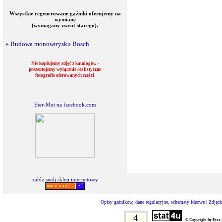
Wszystkie regenerowane gaźniki oferujemy na
wymianę
(wymagany zwrot starego).
»
Budowa monowtrysku Bosch
Nie kopiujemy zdjęć z katalogów -
prezentujemy wyłącznie realistyczne
fotografie oferowanych części.
Eter-Mot na facebook.com
załóż swój sklep internetowy
Opisy gaźników, dane regulacyjne, schematy ideowe
|
Zdjęci
4
© Copyright by Eter-