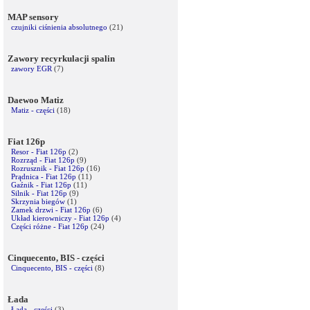
MAP sensory
czujniki ciśnienia absolutnego
(21)
Zawory recyrkulacji spalin
zawory EGR
(7)
Daewoo Matiz
Matiz - części
(18)
Fiat 126p
Resor - Fiat 126p
(2)
Rozrząd - Fiat 126p
(9)
Rozrusznik - Fiat 126p
(16)
Prądnica - Fiat 126p
(11)
Gaźnik - Fiat 126p
(11)
Silnik - Fiat 126p
(9)
Skrzynia biegów
(1)
Zamek drzwi - Fiat 126p
(6)
Układ kierowniczy - Fiat 126p
(4)
Części różne - Fiat 126p
(24)
Cinquecento, BIS - części
Cinquecento, BIS - części
(8)
Łada
Łada - części
(3)