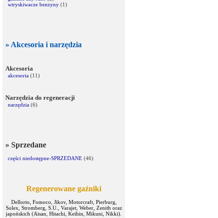
wtryskiwacze benzyny
(1)
» Akcesoria i narzędzia
Akcesoria
akcesoria
(11)
Narzędzia do regeneracji
narzędzia
(6)
» Sprzedane
części niedostępne-SPRZEDANE
(46)
Regenerowane gaźniki
Dellorto, Fomoco, Jikov, Motorcraft, Pierburg,
Solex, Stromberg, S.U., Varajet, Weber, Zenith oraz
japońskich (Aisan, Hitachi, Keihin, Mikuni, Nikki).