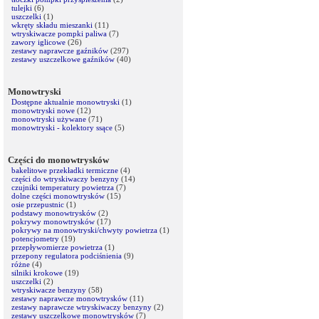
tulejki
(6)
uszczelki
(1)
wkręty składu mieszanki
(11)
wtryskiwacze pompki paliwa
(7)
zawory iglicowe
(26)
zestawy naprawcze gaźników
(297)
zestawy uszczelkowe gaźników
(40)
Monowtryski
Dostępne aktualnie monowtryski
(1)
monowtryski nowe
(12)
monowtryski używane
(71)
monowtryski - kolektory ssące
(5)
Części do monowtrysków
bakelitowe przekładki termiczne
(4)
części do wtryskiwaczy benzyny
(14)
czujniki temperatury powietrza
(7)
dolne części monowtrysków
(15)
osie przepustnic
(1)
podstawy monowtrysków
(2)
pokrywy monowtrysków
(17)
pokrywy na monowtryski/chwyty powietrza
(1)
potencjometry
(19)
przepływomierze powietrza
(1)
przepony regulatora podciśnienia
(9)
różne
(4)
silniki krokowe
(19)
uszczelki
(2)
wtryskiwacze benzyny
(58)
zestawy naprawcze monowtrysków
(11)
zestawy naprawcze wtryskiwaczy benzyny
(2)
zestawy uszczelkowe monowtrysków
(7)