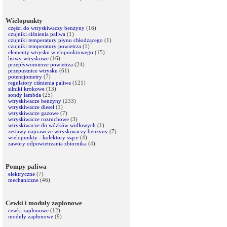
Wielopunkty
części do wtryskiwaczy benzyny
(16)
czujniki ciśnienia paliwa
(1)
czujniki temperatury płynu chłodzącego
(1)
czujniki temperatury powietrza
(1)
elementy wtrysku wielopunktowego
(15)
listwy wtryskowe
(16)
przepływomierze powietrza
(24)
przepustnice wtrysku
(61)
potencjometry
(7)
regulatory ciśnienia paliwa
(121)
silniki krokowe
(13)
sondy lambda
(25)
wtryskiwacze benzyny
(233)
wtryskiwacze diesel
(1)
wtryskiwacze gazowe
(7)
wtryskiwacze rozruchowe
(3)
wtryskiwacze do wózków widłowych
(1)
zestawy naprawcze wtryskiwaczy benzyny
(7)
wielopunkty - kolektory ssące
(4)
zawory odpowietrzania zbiornika
(4)
Pompy paliwa
elektryczne
(7)
mechaniczne
(46)
Cewki i moduły zapłonowe
cewki zapłonowe
(12)
moduły zapłonowe
(9)