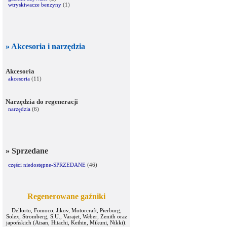
wtryskiwacze benzyny
(1)
» Akcesoria i narzędzia
Akcesoria
akcesoria
(11)
Narzędzia do regeneracji
narzędzia
(6)
» Sprzedane
części niedostępne-SPRZEDANE
(46)
Regenerowane gaźniki
Dellorto, Fomoco, Jikov, Motorcraft, Pierburg,
Solex, Stromberg, S.U., Varajet, Weber, Zenith oraz
japońskich (Aisan, Hitachi, Keihin, Mikuni, Nikki).