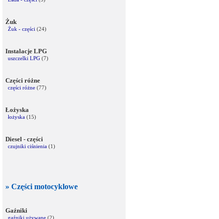
Żuk
Żuk - części
(24)
Instalacje LPG
uszczelki LPG
(7)
Części różne
części różne
(77)
Łożyska
łożyska
(15)
Diesel - części
czujniki ciśnienia
(1)
» Części motocyklowe
Gaźniki
gaźniki używane
(2)