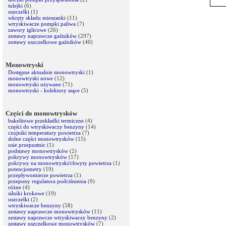
tulejki
(6)
uszczelki
(1)
wkręty składu mieszanki
(11)
wtryskiwacze pompki paliwa
(7)
zawory iglicowe
(26)
zestawy naprawcze gaźników
(297)
zestawy uszczelkowe gaźników
(40)
Monowtryski
Dostępne aktualnie monowtryski
(1)
monowtryski nowe
(12)
monowtryski używane
(71)
monowtryski - kolektory ssące
(5)
Części do monowtrysków
bakelitowe przekładki termiczne
(4)
części do wtryskiwaczy benzyny
(14)
czujniki temperatury powietrza
(7)
dolne części monowtrysków
(15)
osie przepustnic
(1)
podstawy monowtrysków
(2)
pokrywy monowtrysków
(17)
pokrywy na monowtryski/chwyty powietrza
(1)
potencjometry
(19)
przepływomierze powietrza
(1)
przepony regulatora podciśnienia
(9)
różne
(4)
silniki krokowe
(19)
uszczelki
(2)
wtryskiwacze benzyny
(58)
zestawy naprawcze monowtrysków
(11)
zestawy naprawcze wtryskiwaczy benzyny
(2)
zestawy uszczelkowe monowtrysków
(7)