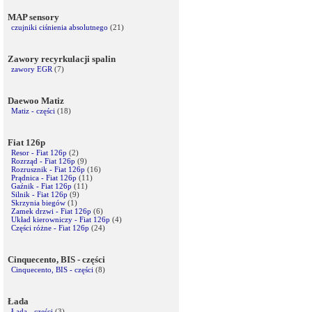
MAP sensory
czujniki ciśnienia absolutnego
(21)
Zawory recyrkulacji spalin
zawory EGR
(7)
Daewoo Matiz
Matiz - części
(18)
Fiat 126p
Resor - Fiat 126p
(2)
Rozrząd - Fiat 126p
(9)
Rozrusznik - Fiat 126p
(16)
Prądnica - Fiat 126p
(11)
Gaźnik - Fiat 126p
(11)
Silnik - Fiat 126p
(9)
Skrzynia biegów
(1)
Zamek drzwi - Fiat 126p
(6)
Układ kierowniczy - Fiat 126p
(4)
Części różne - Fiat 126p
(24)
Cinquecento, BIS - części
Cinquecento, BIS - części
(8)
Łada
Łada - części
(3)