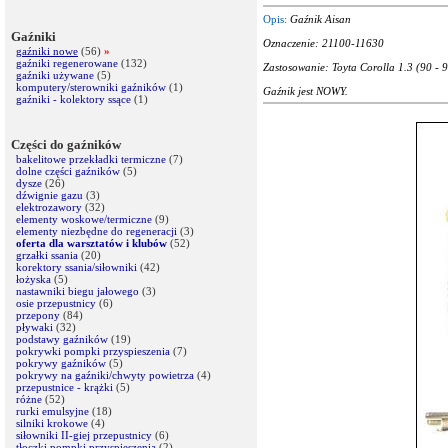
Opis:
Gaźnik Aisan
Gaźniki
Oznaczenie: 21100-11630
gaźniki nowe
(56)
»
gaźniki regenerowane
(132)
Zastosowanie: Toyta Corolla 1.3 (90 - 9
gaźniki używane
(5)
komputery/sterowniki gaźników
(1)
Gaźnik jest NOWY.
gaźniki - kolektory ssące
(1)
Części do gaźników
bakelitowe przekładki termiczne
(7)
dolne części gaźników
(5)
dysze
(26)
dźwignie gazu
(3)
elektrozawory
(32)
elementy woskowe/termiczne
(9)
elementy niezbędne do regeneracji
(3)
oferta dla warsztatów i klubów
(52)
grzałki ssania
(20)
korektory ssania/siłowniki
(42)
łożyska
(5)
nastawniki biegu jałowego
(3)
osie przepustnicy
(6)
przepony
(84)
pływaki
(32)
podstawy gaźników
(19)
pokrywki pompki przyspieszenia
(7)
pokrywy gaźników
(5)
pokrywy na gaźniki/chwyty powietrza
(4)
przepustnice - krążki
(5)
różne
(52)
rurki emulsyjne
(18)
silniki krokowe
(4)
siłowniki II-giej przepustnicy
(6)
tłoczki pompki przyspieszenia
(2)