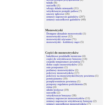
tulejki
(6)
uszczelki
(1)
wkręty składu mieszanki
(11)
wtryskiwacze pompki paliwa
(7)
zawory iglicowe
(26)
zestawy naprawcze gaźników
(297)
zestawy uszczelkowe gaźników
(40)
Monowtryski
Dostępne aktualnie monowtryski
(1)
monowtryski nowe
(12)
monowtryski używane
(71)
monowtryski - kolektory ssące
(5)
Części do monowtrysków
bakelitowe przekładki termiczne
(4)
części do wtryskiwaczy benzyny
(14)
czujniki temperatury powietrza
(7)
dolne części monowtrysków
(15)
osie przepustnic
(1)
podstawy monowtrysków
(2)
pokrywy monowtrysków
(17)
pokrywy na monowtryski/chwyty powietrza
(1)
potencjometry
(19)
przepływomierze powietrza
(1)
przepony regulatora podciśnienia
(9)
różne
(4)
silniki krokowe
(19)
uszczelki
(2)
wtryskiwacze benzyny
(58)
zestawy naprawcze monowtrysków
(11)
zestawy naprawcze wtryskiwaczy benzyny
(2)
zestawy uszczelkowe monowtrysków
(7)