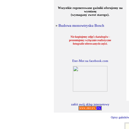
Wszystkie regenerowane gaźniki oferujemy na
wymianę
(wymagany zwrot starego).
»
Budowa monowtrysku Bosch
Nie kopiujemy zdjęć z katalogów -
prezentujemy wyłącznie realistyczne
fotografie oferowanych części.
Eter-Mot na facebook.com
załóż swój sklep internetowy
Opisy gaźników