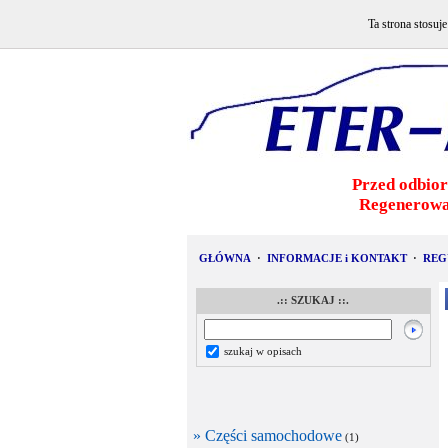
Ta strona stosuj
Przed odbior
Regenerowa
GŁÓWNA
·
INFORMACJE i KONTAKT
·
REG
.:: SZUKAJ ::.
szukaj w opisach
» Części samochodowe
(1)