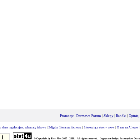
Promocje
|
Darmowe Forum
|
Sklepy
|
Randki
|
Opinie,
, dane regulacyjne, schematy ideowe
|
Zdjęcia, literatura fachowa
|
Interesujące strony www
|
O nas na Allegro
1
© Copyright by Eter-Mot 2007 - 2018. All rights reserved. Logogram design: Przemysław Ostro