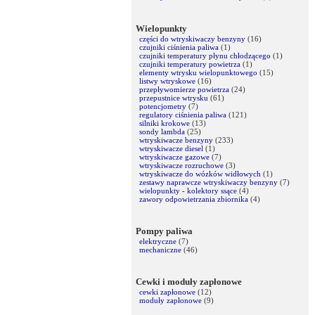
Wielopunkty
części do wtryskiwaczy benzyny
(16)
czujniki ciśnienia paliwa
(1)
czujniki temperatury płynu chłodzącego
(1)
czujniki temperatury powietrza
(1)
elementy wtrysku wielopunktowego
(15)
listwy wtryskowe
(16)
przepływomierze powietrza
(24)
przepustnice wtrysku
(61)
potencjometry
(7)
regulatory ciśnienia paliwa
(121)
silniki krokowe
(13)
sondy lambda
(25)
wtryskiwacze benzyny
(233)
wtryskiwacze diesel
(1)
wtryskiwacze gazowe
(7)
wtryskiwacze rozruchowe
(3)
wtryskiwacze do wózków widłowych
(1)
zestawy naprawcze wtryskiwaczy benzyny
(7)
wielopunkty - kolektory ssące
(4)
zawory odpowietrzania zbiornika
(4)
Pompy paliwa
elektryczne
(7)
mechaniczne
(46)
Cewki i moduły zapłonowe
cewki zapłonowe
(12)
moduły zapłonowe
(9)