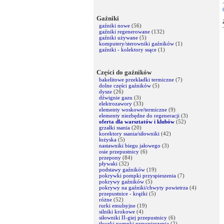
Gaźniki
gaźniki nowe
(56)
gaźniki regenerowane
(132)
gaźniki używane
(5)
komputery/sterowniki gaźników
(1)
gaźniki - kolektory ssące
(1)
Części do gaźników
bakelitowe przekładki termiczne
(7)
dolne części gaźników
(5)
dysze
(26)
dźwignie gazu
(3)
elektrozawory
(33)
elementy woskowe/termiczne
(9)
elementy niezbędne do regeneracji
(3)
oferta dla warsztatów i klubów
(52)
grzałki ssania
(20)
korektory ssania/siłowniki
(42)
łożyska
(5)
nastawniki biegu jałowego
(3)
osie przepustnicy
(6)
przepony
(84)
pływaki
(32)
podstawy gaźników
(19)
pokrywki pompki przyspieszenia
(7)
pokrywy gaźników
(5)
pokrywy na gaźniki/chwyty powietrza
(4)
przepustnice - krążki
(5)
różne
(52)
rurki emulsyjne
(19)
silniki krokowe
(4)
siłowniki II-giej przepustnicy
(6)
tłoczki pompki przyspieszenia
(2)