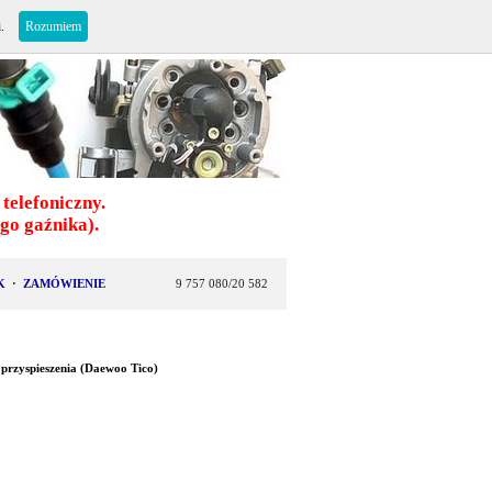
i.
Rozumiem
telefoniczny.
o gaźnika).
K
·
ZAMÓWIENIE
9 757 080/20 582
rzyspieszenia (Daewoo Tico)