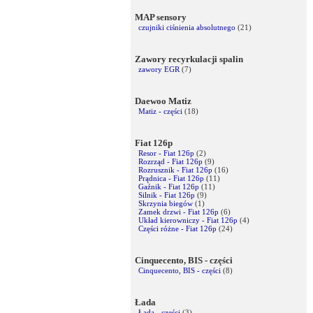
MAP sensory
czujniki ciśnienia absolutnego
(21)
Zawory recyrkulacji spalin
zawory EGR
(7)
Daewoo Matiz
Matiz - części
(18)
Fiat 126p
Resor - Fiat 126p
(2)
Rozrząd - Fiat 126p
(9)
Rozrusznik - Fiat 126p
(16)
Prądnica - Fiat 126p
(11)
Gaźnik - Fiat 126p
(11)
Silnik - Fiat 126p
(9)
Skrzynia biegów
(1)
Zamek drzwi - Fiat 126p
(6)
Układ kierowniczy - Fiat 126p
(4)
Części różne - Fiat 126p
(24)
Cinquecento, BIS - części
Cinquecento, BIS - części
(8)
Łada
Łada - części
(3)