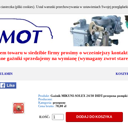
e ciasteczka (pliki cookies). Ustal warunki przechowywania w ustawieniach Swojej przeglądark
em towaru w siedzibie firmy prosimy o wcześniejszy kontakt 
ne gaźniki sprzedajemy na wymianę (wymagany zwrot stareg
ULAMIN
KOSZY
Produkt:
Gaźnik MIKUNI-SOLEX 24/30 DIDT-przepona pompki p
Producent:
Kategoria:
przepony
Cena brutto:
70,00 zł
ILOŚĆ: