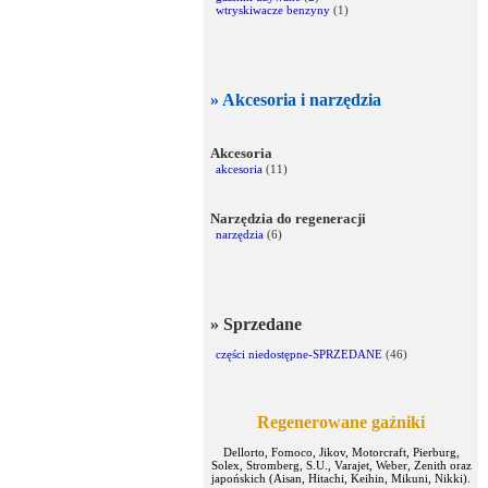
wtryskiwacze benzyny
(1)
» Akcesoria i narzędzia
Akcesoria
akcesoria
(11)
Narzędzia do regeneracji
narzędzia
(6)
» Sprzedane
części niedostępne-SPRZEDANE
(46)
Regenerowane gaźniki
Dellorto, Fomoco, Jikov, Motorcraft, Pierburg,
Solex, Stromberg, S.U., Varajet, Weber, Zenith oraz
japońskich (Aisan, Hitachi, Keihin, Mikuni, Nikki).