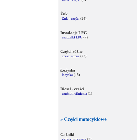
Żuk
Żuk - części
(24)
Instalacje LPG
uszczelki LPG
(7)
Części różne
części różne
(77)
Łożyska
łożyska
(15)
Diesel - części
czujniki ciśnienia
(1)
» Części motocyklowe
Gaźniki
gaźniki używane
(2)