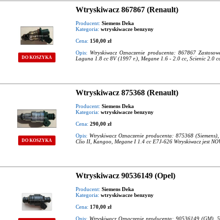
Wtryskiwacz 867867 (Renault)
Producent:
Siemens Deka
Kategoria:
wtryskiwacze benzyny
Cena:
150,00 zł
Opis:
Wtryskiwacz Oznaczenie producenta: 867867 Zastosow
DO KOSZYKA
Laguna 1.8 cc 8V (1997 r.), Megane 1.6 - 2.0 cc, Scienic 2.
Wtryskiwacz 875368 (Renault)
Producent:
Siemens Deka
Kategoria:
wtryskiwacze benzyny
Cena:
290,00 zł
Opis:
Wtryskiwacz Oznaczenie producenta: 875368 (Siemens)
DO KOSZYKA
Clio II, Kangoo, Megane I 1.4 cc E7J-626 Wtryskiwacz jest N
Wtryskiwacz 90536149 (Opel)
Producent:
Siemens Deka
Kategoria:
wtryskiwacze benzyny
Cena:
170,00 zł
Opis:
Wtryskiwacz Oznaczenie producenta: 90536149 (GM), 5