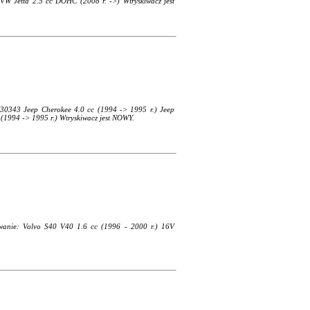
 VW Jetta 2.5 cc DOHC (2008 r. ->) Wtryskiwacz jest
030343 Jeep Cherokee 4.0 cc (1994 -> 1995 r.) Jeep
 (1994 -> 1995 r.) Wtryskiwacz jest NOWY.
wanie: Volvo S40 V40 1.6 cc (1996 - 2000 r.) 16V