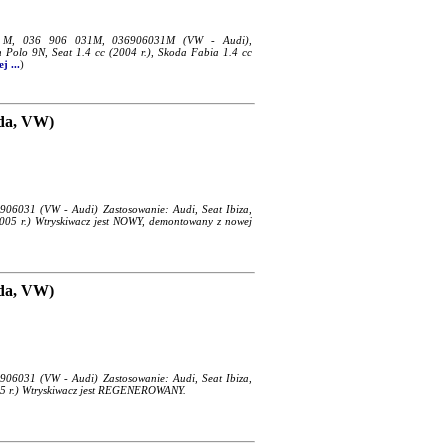
31 M, 036 906 031M, 036906031M (VW - Audi),
Polo 9N, Seat 1.4 cc (2004 r.), Skoda Fabia 1.4 cc
j ...
)
oda, VW)
906031 (VW - Audi) Zastosowanie: Audi, Seat Ibiza,
005 r.) Wtryskiwacz jest NOWY, demontowany z nowej
oda, VW)
906031 (VW - Audi) Zastosowanie: Audi, Seat Ibiza,
05 r.) Wtryskiwacz jest REGENEROWANY.