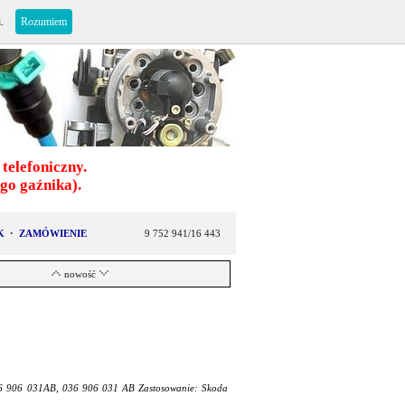
i.
Rozumiem
telefoniczny.
o gaźnika).
K
·
ZAMÓWIENIE
9 752 941/16 443
nowość
36 906 031AB, 036 906 031 AB Zastosowanie: Skoda