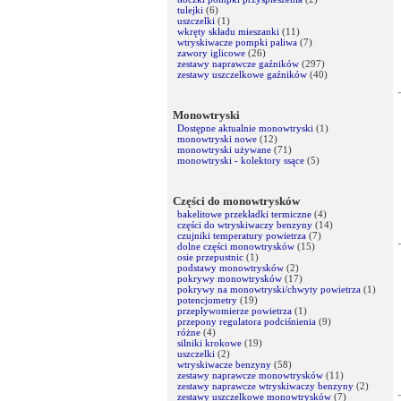
tulejki
(6)
uszczelki
(1)
wkręty składu mieszanki
(11)
wtryskiwacze pompki paliwa
(7)
zawory iglicowe
(26)
zestawy naprawcze gaźników
(297)
zestawy uszczelkowe gaźników
(40)
Monowtryski
Dostępne aktualnie monowtryski
(1)
monowtryski nowe
(12)
monowtryski używane
(71)
monowtryski - kolektory ssące
(5)
Części do monowtrysków
bakelitowe przekładki termiczne
(4)
części do wtryskiwaczy benzyny
(14)
czujniki temperatury powietrza
(7)
dolne części monowtrysków
(15)
osie przepustnic
(1)
podstawy monowtrysków
(2)
pokrywy monowtrysków
(17)
pokrywy na monowtryski/chwyty powietrza
(1)
potencjometry
(19)
przepływomierze powietrza
(1)
przepony regulatora podciśnienia
(9)
różne
(4)
silniki krokowe
(19)
uszczelki
(2)
wtryskiwacze benzyny
(58)
zestawy naprawcze monowtrysków
(11)
zestawy naprawcze wtryskiwaczy benzyny
(2)
zestawy uszczelkowe monowtrysków
(7)