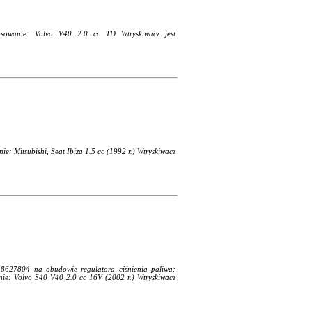
osowanie: Volvo V40 2.0 cc TD Wtryskiwacz jest
: Mitsubishi, Seat Ibiza 1.5 cc (1992 r.) Wtryskiwacz
 8627804 na obudowie regulatora ciśnienia paliwa:
ie: Volvo S40 V40 2.0 cc 16V (2002 r.) Wtryskiwacz