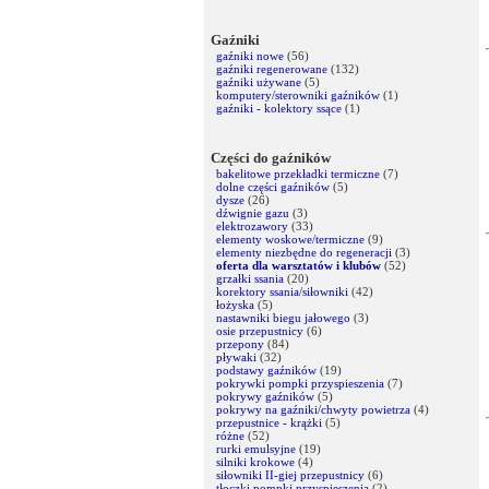
Gaźniki
gaźniki nowe
(56)
gaźniki regenerowane
(132)
gaźniki używane
(5)
komputery/sterowniki gaźników
(1)
gaźniki - kolektory ssące
(1)
Części do gaźników
bakelitowe przekładki termiczne
(7)
dolne części gaźników
(5)
dysze
(26)
dźwignie gazu
(3)
elektrozawory
(33)
elementy woskowe/termiczne
(9)
elementy niezbędne do regeneracji
(3)
oferta dla warsztatów i klubów
(52)
grzałki ssania
(20)
korektory ssania/siłowniki
(42)
łożyska
(5)
nastawniki biegu jałowego
(3)
osie przepustnicy
(6)
przepony
(84)
pływaki
(32)
podstawy gaźników
(19)
pokrywki pompki przyspieszenia
(7)
pokrywy gaźników
(5)
pokrywy na gaźniki/chwyty powietrza
(4)
przepustnice - krążki
(5)
różne
(52)
rurki emulsyjne
(19)
silniki krokowe
(4)
siłowniki II-giej przepustnicy
(6)
tłoczki pompki przyspieszenia
(2)