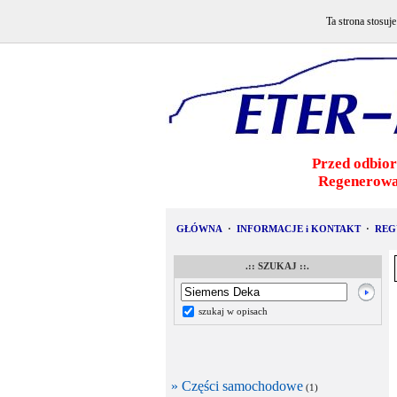
Ta strona stosuj
Przed odbior
Regenerowa
GŁÓWNA
·
INFORMACJE i KONTAKT
·
REG
.:: SZUKAJ ::.
szukaj w opisach
» Części samochodowe
(1)