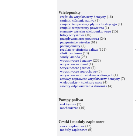
Wielopunkty
części do wtryskiwaczy benzyny
(16)
czujniki ciśnienia paliwa
(1)
czujniki temperatury płynu chłodzącego
(1)
czujniki temperatury powietrza
(1)
elementy wtrysku wielopunktowego
(15)
listwy wtryskowe
(16)
przepływomierze powietrza
(24)
przepustnice wtrysku
(61)
potencjometry
(7)
regulatory ciśnienia paliwa
(121)
silniki krokowe
(13)
sondy lambda
(25)
wtryskiwacze benzyny
(233)
wtryskiwacze diesel
(1)
wtryskiwacze gazowe
(7)
wtryskiwacze rozruchowe
(3)
wtryskiwacze do wózków widłowych
(1)
zestawy naprawcze wtryskiwaczy benzyny
(7)
wielopunkty - kolektory ssące
(4)
zawory odpowietrzania zbiornika
(4)
Pompy paliwa
elektryczne
(7)
mechaniczne
(46)
Cewki i moduły zapłonowe
cewki zapłonowe
(12)
moduły zapłonowe
(9)