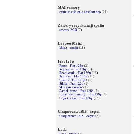
MAP sensory
czujniki ciśnienia absolutnego
(21)
Zawory recyrkulacji spalin
zawory EGR
(7)
Daewoo Matiz
Matiz - części
(18)
Fiat 126p
Resor - Fiat 126p
(2)
Rozrząd - Fiat 126p
(9)
Rozrusznik - Fiat 126p
(16)
Prądnica - Fiat 126p
(11)
Gaźnik - Fiat 126p
(11)
Silnik - Fiat 126p
(9)
Skrzynia biegów
(1)
Zamek drzwi - Fiat 126p
(6)
Układ kierowniczy - Fiat 126p
(4)
Części różne - Fiat 126p
(24)
Cinquecento, BIS - części
Cinquecento, BIS - części
(8)
Łada
Łada - części
(3)