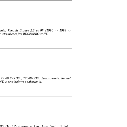
anie: Renault Espace 2.0 cc 8V (1996 -> 1999 r.),
0 cc Wtryskiwacz jest REGENEROWANY.
, 77 00 875 368, 7700875368 Zastosowanie: Renault
OWY, w oryginalnym opakowaniu.
WK93151 Zastosowanie: Opel Astra, Vectra B, Zafira