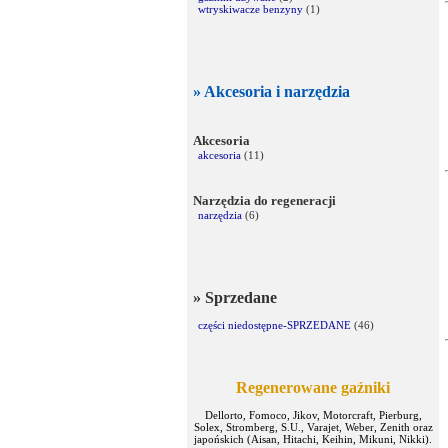
wtryskiwacze benzyny
(1)
» Akcesoria i narzędzia
Akcesoria
akcesoria
(11)
Narzędzia do regeneracji
narzędzia
(6)
» Sprzedane
części niedostępne-SPRZEDANE
(46)
Regenerowane gaźniki
Dellorto, Fomoco, Jikov, Motorcraft, Pierburg,
Solex, Stromberg, S.U., Varajet, Weber, Zenith oraz
japońskich (Aisan, Hitachi, Keihin, Mikuni, Nikki).