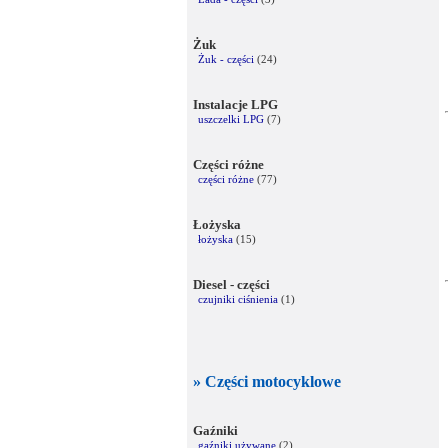
Żuk
Żuk - części
(24)
Instalacje LPG
uszczelki LPG
(7)
Części różne
części różne
(77)
Łożyska
łożyska
(15)
Diesel - części
czujniki ciśnienia
(1)
» Części motocyklowe
Gaźniki
gaźniki używane
(2)