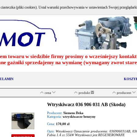
e ciasteczka (pliki cookies). Ustal warunki przechowywania w ustawieniach Swojej przeglądark
em towaru w siedzibie firmy prosimy o wcześniejszy kontakt 
ne gaźniki sprzedajemy na wymianę (wymagany zwrot stareg
ULAMIN
KOSZY
cena
produkt
producent
Wtryskiwacz 036 906 031 AB (Skoda)
Producent:
Siemens Deka
Kategoria:
wtryskiwacze benzyny
Cena:
170,00 zł
Opis:
Wtryskiwacz Oznaczenie producenta: 036906031AB, 0
Fabia 1.4 cc 55kW Wtryskiwacz jest REGENEROWANY.