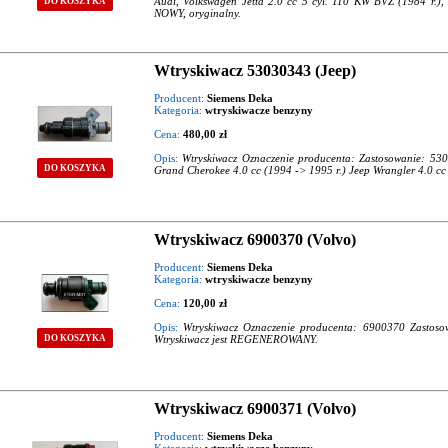
Audi, Volkswagen Jetta 2.0 cc 5 cyl. 110 KW BVZ (1984 r.),
DO KOSZYKA
NOWY, oryginalny.
Wtryskiwacz 53030343 (Jeep)
Producent:
Siemens Deka
Kategoria:
wtryskiwacze benzyny
Cena:
480,00 zł
Opis:
Wtryskiwacz Oznaczenie producenta: Zastosowanie: 53
DO KOSZYKA
Grand Cherokee 4.0 cc (1994 -> 1995 r.) Jeep Wrangler 4.0 cc
Wtryskiwacz 6900370 (Volvo)
Producent:
Siemens Deka
Kategoria:
wtryskiwacze benzyny
Cena:
120,00 zł
Opis:
Wtryskiwacz Oznaczenie producenta: 6900370 Zastoso
DO KOSZYKA
Wtryskiwacz jest REGENEROWANY.
Wtryskiwacz 6900371 (Volvo)
Producent:
Siemens Deka