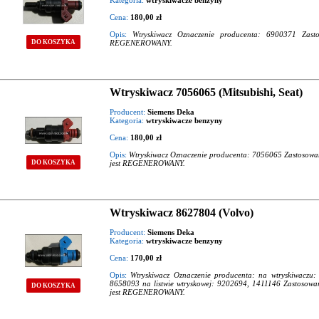
Kategoria:
wtryskiwacze benzyny
Cena:
180,00 zł
Opis:
Wtryskiwacz Oznaczenie producenta: 6900371 Zast
REGENEROWANY.
DO KOSZYKA
Wtryskiwacz 7056065 (Mitsubishi, Seat)
Producent:
Siemens Deka
Kategoria:
wtryskiwacze benzyny
Cena:
180,00 zł
Opis:
Wtryskiwacz Oznaczenie producenta: 7056065 Zastosowanie
jest REGENEROWANY.
DO KOSZYKA
Wtryskiwacz 8627804 (Volvo)
Producent:
Siemens Deka
Kategoria:
wtryskiwacze benzyny
Cena:
170,00 zł
Opis:
Wtryskiwacz Oznaczenie producenta: na wtryskiwaczu:
8658093 na listwie wtryskowej: 9202694, 1411146 Zastosowan
DO KOSZYKA
jest REGENEROWANY.