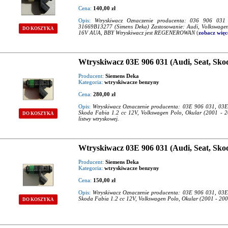
Cena:
140,00 zł
Opis:
Wtryskiwacz Oznaczenie producenta: 036 906 0
31669B13277 (Simens Deka) Zastosowanie: Audi, Volkswagen 
DO KOSZYKA
16V AUA, BBY Wtryskiwacz jest REGENEROWAN
(
zobacz więce
Wtryskiwacz 03E 906 031 (Audi, Seat, Sk
Producent:
Siemens Deka
Kategoria:
wtryskiwacze benzyny
Cena:
280,00 zł
Opis:
Wtryskiwacz Oznaczenie producenta: 03E 906 031, 03E
Skoda Fabia 1.2 cc 12V, Volkswagen Polo, Okular (2001 - 2
DO KOSZYKA
listwy wtryskowej.
Wtryskiwacz 03E 906 031 (Audi, Seat, Sk
Producent:
Siemens Deka
Kategoria:
wtryskiwacze benzyny
Cena:
150,00 zł
Opis:
Wtryskiwacz Oznaczenie producenta: 03E 906 031, 03E
Skoda Fabia 1.2 cc 12V, Volkswagen Polo, Okular (2001 - 20
DO KOSZYKA