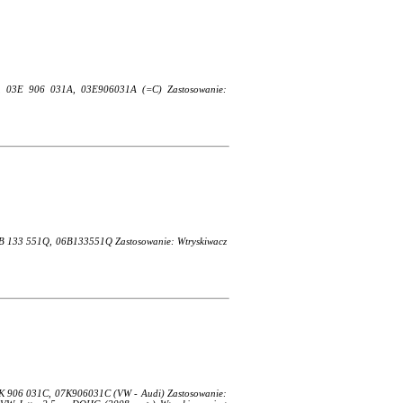
A, 03E 906 031A, 03E906031A (=C) Zastosowanie:
.
6B 133 551Q, 06B133551Q Zastosowanie: Wtryskiwacz
7K 906 031C, 07K906031C (VW - Audi) Zastosowanie: