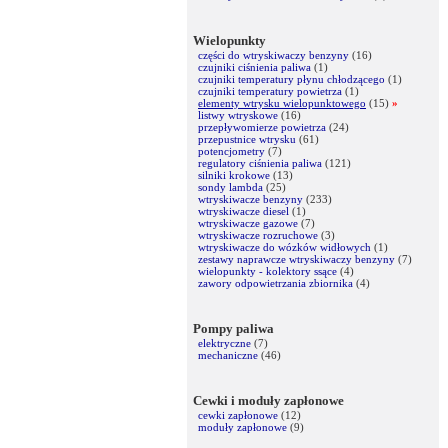
Wielopunkty
części do wtryskiwaczy benzyny
(16)
czujniki ciśnienia paliwa
(1)
czujniki temperatury płynu chłodzącego
(1)
czujniki temperatury powietrza
(1)
elementy wtrysku wielopunktowego
(15)
»
listwy wtryskowe
(16)
przepływomierze powietrza
(24)
przepustnice wtrysku
(61)
potencjometry
(7)
regulatory ciśnienia paliwa
(121)
silniki krokowe
(13)
sondy lambda
(25)
wtryskiwacze benzyny
(233)
wtryskiwacze diesel
(1)
wtryskiwacze gazowe
(7)
wtryskiwacze rozruchowe
(3)
wtryskiwacze do wózków widłowych
(1)
zestawy naprawcze wtryskiwaczy benzyny
(7)
wielopunkty - kolektory ssące
(4)
zawory odpowietrzania zbiornika
(4)
Pompy paliwa
elektryczne
(7)
mechaniczne
(46)
Cewki i moduły zapłonowe
cewki zapłonowe
(12)
moduły zapłonowe
(9)