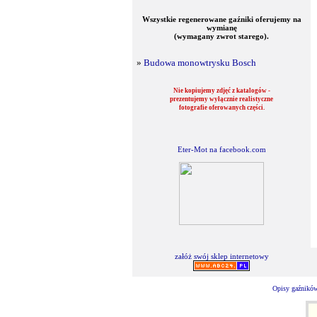
Wszystkie regenerowane gaźniki oferujemy na
wymianę
(wymagany zwrot starego).
»
Budowa monowtrysku Bosch
Nie kopiujemy zdjęć z katalogów -
prezentujemy wyłącznie realistyczne
fotografie oferowanych części.
Eter-Mot na facebook.com
załóż swój sklep internetowy
Opisy gaźników