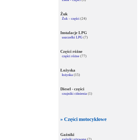
Żuk
Żuk - części
(24)
Instalacje LPG
uszczelki LPG
(7)
Części różne
części różne
(77)
Łożyska
łożyska
(15)
Diesel - części
czujniki ciśnienia
(1)
» Części motocyklowe
Gaźniki
gaźniki używane
(2)