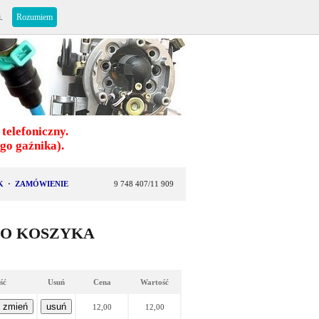
i.
Rozumiem
telefoniczny.
o gaźnika).
K
·
ZAMÓWIENIE
9 748 407/11 909
DO KOSZYKA
ość
Usuń
Cena
Wartość
12,00
12,00