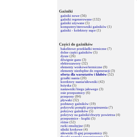
Gaźniki
gaźniki nowe
(56)
gaźniki regenerowane
(132)
gaźniki używane
(5)
komputery/sterowniki gaźników
(1)
gaźniki - kolektory ssące
(1)
Części do gaźników
bakelitowe przekładki termiczne
(7)
dolne części gaźników
(5)
dysze
(26)
dźwignie gazu
(3)
elektrozawory
(32)
elementy woskowe/termiczne
(9)
elementy niezbędne do regeneracji
(3)
oferta dla warsztatów i klubów
(52)
grzałki ssania
(20)
korektory ssania/siłowniki
(42)
łożyska
(5)
nastawniki biegu jałowego
(3)
osie przepustnicy
(6)
przepony
(84)
pływaki
(32)
podstawy gaźników
(19)
pokrywki pompki przyspieszenia
(7)
pokrywy gaźników
(5)
pokrywy na gaźniki/chwyty powietrza
(4)
przepustnice - krążki
(5)
różne
(52)
rurki emulsyjne
(18)
silniki krokowe
(4)
siłowniki II-giej przepustnicy
(6)
tłoczki pompki przyspieszenia
(2)