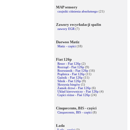
MAP sensory
czujniki ciśnienia absolutnego
(21)
Zawory recyrkulacji spalin
zawory EGR
(7)
Daewoo Matiz
Matiz - części
(18)
Fiat 126p
Resor - Fiat 126p
(2)
Rozrząd - Fiat 126p
(9)
Rozrusznik - Fiat 126p
(16)
Prądnica - Fiat 126p
(11)
Gaźnik - Fiat 126p
(11)
Silnik - Fiat 126p
(9)
Skrzynia biegów
(1)
Zamek drzwi - Fiat 126p
(6)
Układ kierowniczy - Fiat 126p
(4)
Części różne - Fiat 126p
(24)
Cinquecento, BIS - części
Cinquecento, BIS - części
(8)
Łada
Łada - części
(3)