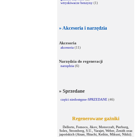
wtryskiwacze benzyny
(1)
» Akcesoria i narzędzia
Akcesoria
akcesoria
(11)
Narzędzia do regeneracji
narzędzia
(6)
» Sprzedane
części niedostępne-SPRZEDANE
(46)
Regenerowane gaźniki
Dellorto, Fomoco, Jikov, Motorcraft, Pierburg,
Solex, Stromberg, S.U., Varajet, Weber, Zenith oraz
japońskich (Aisan, Hitachi, Keihin, Mikuni, Nikki).