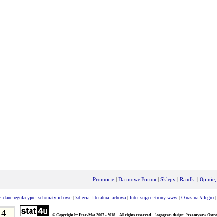
Promocje
|
Darmowe Forum
|
Sklepy
|
Randki
|
Opinie,
, dane regulacyjne, schematy ideowe
|
Zdjęcia, literatura fachowa
|
Interesujące strony www
|
O nas na Allegro
4
© Copyright by Eter-Mot 2007 - 2018. All rights reserved. Logogram design: Przemysław Ostro