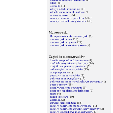
tulejki
(6)
uszczelki
(1)
wkręty składu mieszanki
(11)
wtryskiwacze pompki paliwa
(7)
zawory iglicowe
(26)
zestawy naprawcze gaźników
(297)
zestawy uszczelkowe gaźników
(40)
Monowtryski
Dostępne aktualnie monowtryski
(1)
monowtryski nowe
(12)
monowtryski używane
(71)
monowtryski - kolektory ssące
(5)
Części do monowtrysków
bakelitowe przekładki termiczne
(4)
części do wtryskiwaczy benzyny
(14)
czujniki temperatury powietrza
(7)
dolne części monowtrysków
(15)
osie przepustnic
(1)
podstawy monowtrysków
(2)
pokrywy monowtrysków
(17)
pokrywy na monowtryski/chwyty powietrza
(1)
potencjometry
(19)
przepływomierze powietrza
(1)
przepony regulatora podciśnienia
(9)
różne
(4)
silniki krokowe
(19)
uszczelki
(2)
wtryskiwacze benzyny
(58)
zestawy naprawcze monowtrysków
(11)
zestawy naprawcze wtryskiwaczy benzyny
(2)
zestawy uszczelkowe monowtrysków
(7)