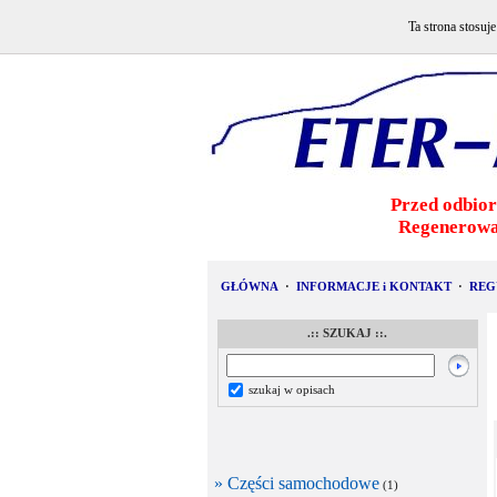
Ta strona stosuj
Przed odbior
Regenerowa
GŁÓWNA
·
INFORMACJE i KONTAKT
·
REG
.:: SZUKAJ ::.
szukaj w opisach
» Części samochodowe
(1)