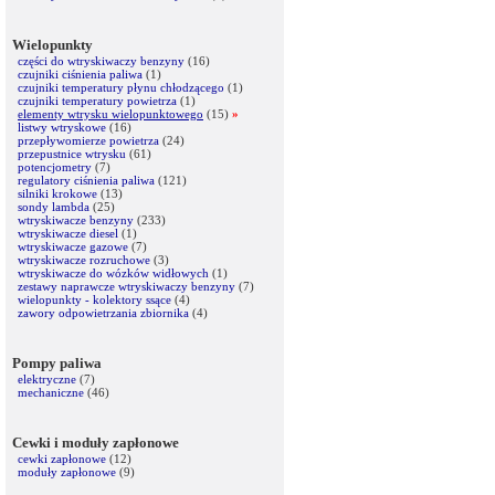
Wielopunkty
części do wtryskiwaczy benzyny
(16)
czujniki ciśnienia paliwa
(1)
czujniki temperatury płynu chłodzącego
(1)
czujniki temperatury powietrza
(1)
elementy wtrysku wielopunktowego
(15)
»
listwy wtryskowe
(16)
przepływomierze powietrza
(24)
przepustnice wtrysku
(61)
potencjometry
(7)
regulatory ciśnienia paliwa
(121)
silniki krokowe
(13)
sondy lambda
(25)
wtryskiwacze benzyny
(233)
wtryskiwacze diesel
(1)
wtryskiwacze gazowe
(7)
wtryskiwacze rozruchowe
(3)
wtryskiwacze do wózków widłowych
(1)
zestawy naprawcze wtryskiwaczy benzyny
(7)
wielopunkty - kolektory ssące
(4)
zawory odpowietrzania zbiornika
(4)
Pompy paliwa
elektryczne
(7)
mechaniczne
(46)
Cewki i moduły zapłonowe
cewki zapłonowe
(12)
moduły zapłonowe
(9)