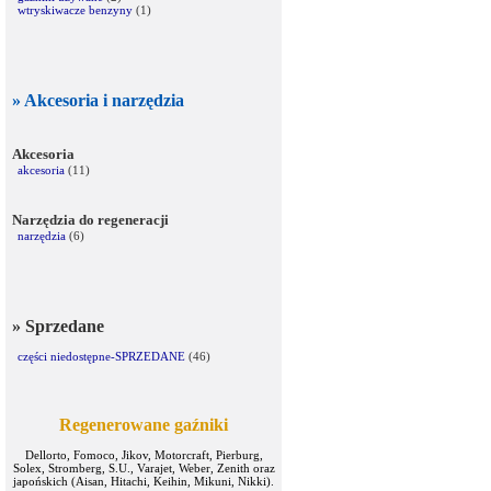
wtryskiwacze benzyny
(1)
» Akcesoria i narzędzia
Akcesoria
akcesoria
(11)
Narzędzia do regeneracji
narzędzia
(6)
» Sprzedane
części niedostępne-SPRZEDANE
(46)
Regenerowane gaźniki
Dellorto, Fomoco, Jikov, Motorcraft, Pierburg,
Solex, Stromberg, S.U., Varajet, Weber, Zenith oraz
japońskich (Aisan, Hitachi, Keihin, Mikuni, Nikki).