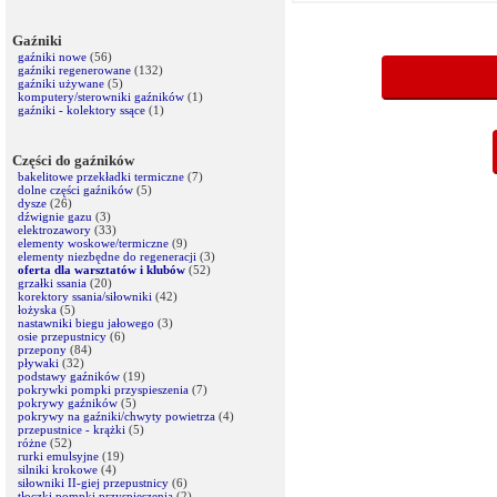
Gaźniki
gaźniki nowe
(56)
gaźniki regenerowane
(132)
gaźniki używane
(5)
komputery/sterowniki gaźników
(1)
gaźniki - kolektory ssące
(1)
Części do gaźników
bakelitowe przekładki termiczne
(7)
dolne części gaźników
(5)
dysze
(26)
dźwignie gazu
(3)
elektrozawory
(33)
elementy woskowe/termiczne
(9)
elementy niezbędne do regeneracji
(3)
oferta dla warsztatów i klubów
(52)
grzałki ssania
(20)
korektory ssania/siłowniki
(42)
łożyska
(5)
nastawniki biegu jałowego
(3)
osie przepustnicy
(6)
przepony
(84)
pływaki
(32)
podstawy gaźników
(19)
pokrywki pompki przyspieszenia
(7)
pokrywy gaźników
(5)
pokrywy na gaźniki/chwyty powietrza
(4)
przepustnice - krążki
(5)
różne
(52)
rurki emulsyjne
(19)
silniki krokowe
(4)
siłowniki II-giej przepustnicy
(6)
tłoczki pompki przyspieszenia
(2)