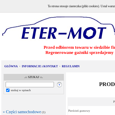
Ta strona stosuje ciasteczka (pliki cookies). Ustal w
Przed odbiorem towaru w siedzibie fi
Regenerowane gaźniki sprzedajemy 
GŁÓWNA
·
INFORMACJE i KONTAKT
·
REGULAMIN
.:: SZUKAJ ::.
PROD
szukaj w opisach
P
Pierścień gumowy
» Części samochodowe
(1)