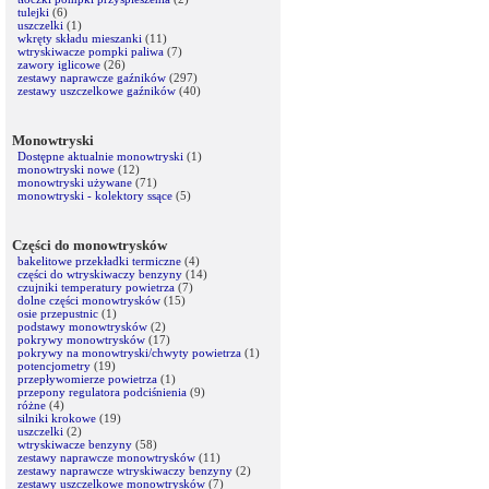
tulejki
(6)
uszczelki
(1)
wkręty składu mieszanki
(11)
wtryskiwacze pompki paliwa
(7)
zawory iglicowe
(26)
zestawy naprawcze gaźników
(297)
zestawy uszczelkowe gaźników
(40)
Monowtryski
Dostępne aktualnie monowtryski
(1)
monowtryski nowe
(12)
monowtryski używane
(71)
monowtryski - kolektory ssące
(5)
Części do monowtrysków
bakelitowe przekładki termiczne
(4)
części do wtryskiwaczy benzyny
(14)
czujniki temperatury powietrza
(7)
dolne części monowtrysków
(15)
osie przepustnic
(1)
podstawy monowtrysków
(2)
pokrywy monowtrysków
(17)
pokrywy na monowtryski/chwyty powietrza
(1)
potencjometry
(19)
przepływomierze powietrza
(1)
przepony regulatora podciśnienia
(9)
różne
(4)
silniki krokowe
(19)
uszczelki
(2)
wtryskiwacze benzyny
(58)
zestawy naprawcze monowtrysków
(11)
zestawy naprawcze wtryskiwaczy benzyny
(2)
zestawy uszczelkowe monowtrysków
(7)