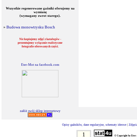
Wszystkie regenerowane gaźniki oferujemy na
wymianę
(wymagany zwrot starego).
»
Budowa monowtrysku Bosch
Nie kopiujemy zdjęć z katalogów -
prezentujemy wyłącznie realistyczne
fotografie oferowanych części.
Eter-Mot na facebook.com
załóż swój sklep internetowy
Opisy gaźników, dane regulacyjne, schematy ideowe
|
Zdjęci
1
© Copyright by Eter-