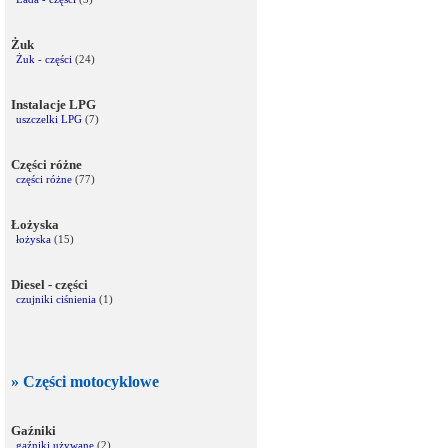
Żuk
Żuk - części
(24)
Instalacje LPG
uszczelki LPG
(7)
Części różne
części różne
(77)
Łożyska
łożyska
(15)
Diesel - części
czujniki ciśnienia
(1)
» Części motocyklowe
Gaźniki
gaźniki używane
(2)