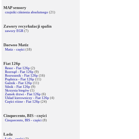
MAP sensory
czujniki ciśnienia absolutnego
(21)
Zawory recyrkulacji spalin
zawory EGR
(7)
Daewoo Matiz
Matiz - części
(18)
Fiat 126p
Resor - Fiat 126p
(2)
Rozrząd - Fiat 126p
(9)
Rozrusznik - Fiat 126p
(16)
Prądnica - Fiat 126p
(11)
Gaźnik - Fiat 126p
(11)
Silnik - Fiat 126p
(9)
Skrzynia biegów
(1)
Zamek drzwi - Fiat 126p
(6)
Układ kierowniczy - Fiat 126p
(4)
Części różne - Fiat 126p
(24)
Cinquecento, BIS - części
Cinquecento, BIS - części
(8)
Łada
Łada - części
(3)