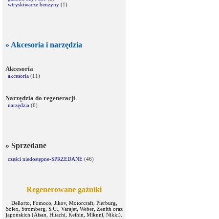
wtryskiwacze benzyny
(1)
» Akcesoria i narzędzia
Akcesoria
akcesoria
(11)
Narzędzia do regeneracji
narzędzia
(6)
» Sprzedane
części niedostępne-SPRZEDANE
(46)
Regenerowane gaźniki
Dellorto, Fomoco, Jikov, Motorcraft, Pierburg,
Solex, Stromberg, S.U., Varajet, Weber, Zenith oraz
japońskich (Aisan, Hitachi, Keihin, Mikuni, Nikki).