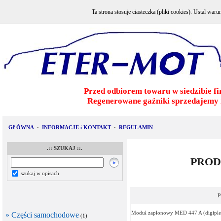
Ta strona stosuje ciasteczka (pliki cookies). Ustal w
Przed odbiorem towaru w siedzibie fi
Regenerowane gaźniki sprzedajemy 
GŁÓWNA
·
INFORMACJE i KONTAKT
·
REGULAMIN
.:: SZUKAJ ::.
PROD
szukaj w opisach
P
Moduł zapłonowy MED 447 A (digiple
» Części samochodowe
(1)