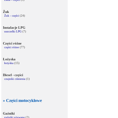
Żuk
Żuk - części
(24)
Instalacje LPG
uszczelki LPG
(7)
Części różne
części różne
(77)
Łożyska
łożyska
(15)
Diesel - części
czujniki ciśnienia
(1)
» Części motocyklowe
Gaźniki
gaźniki używane
(2)