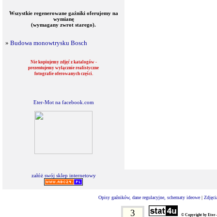
Wszystkie regenerowane gaźniki oferujemy na
wymianę
(wymagany zwrot starego).
»
Budowa monowtrysku Bosch
Nie kopiujemy zdjęć z katalogów -
prezentujemy wyłącznie realistyczne
fotografie oferowanych części.
Eter-Mot na facebook.com
załóż swój sklep internetowy
Opisy gaźników, dane regulacyjne, schematy ideowe
|
Zdjęci
3
© Copyright by Eter-