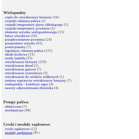
Wielopunkty
części do wtryskiwaczy benzyny
(16)
czujniki ciśnienia paliwa
(1)
czujniki temperatury płynu chłodzącego
(1)
czujniki temperatury powietrza
(1)
elementy wtrysku wielopunktowego
(15)
listwy wtryskowe
(16)
przepływomierze powietrza
(24)
przepustnice wtrysku
(61)
potencjometry
(7)
regulatory ciśnienia paliwa
(121)
silniki krokowe
(13)
sondy lambda
(25)
wtryskiwacze benzyny
(233)
wtryskiwacze diesel
(1)
wtryskiwacze gazowe
(7)
wtryskiwacze rozruchowe
(3)
wtryskiwacze do wózków widłowych
(1)
zestawy naprawcze wtryskiwaczy benzyny
(7)
wielopunkty - kolektory ssące
(4)
zawory odpowietrzania zbiornika
(4)
Pompy paliwa
elektryczne
(7)
mechaniczne
(46)
Cewki i moduły zapłonowe
cewki zapłonowe
(12)
moduły zapłonowe
(9)
»