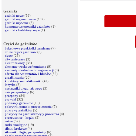
Gaźniki
gaźniki nowe
(56)
gaźniki regenerowane
(132)
gaźniki używane
(5)
komputery/sterowniki gaźników
(1)
gaźniki - kolektory ssące
(1)
Części do gaźników
bakelitowe przekładki termiczne
(7)
dolne części gaźników
(5)
dysze
(26)
dźwignie gazu
(3)
elektrozawory
(33)
elementy woskowe/termiczne
(9)
elementy niezbędne do regeneracji
(3)
oferta dla warsztatów i klubów
(52)
grzałki ssania
(20)
korektory ssania/siłowniki
(42)
łożyska
(5)
nastawniki biegu jałowego
(3)
osie przepustnicy
(6)
przepony
(84)
pływaki
(32)
podstawy gaźników
(19)
pokrywki pompki przyspieszenia
(7)
pokrywy gaźników
(5)
pokrywy na gaźniki/chwyty powietrza
(4)
przepustnice - krążki
(5)
różne
(52)
rurki emulsyjne
(19)
silniki krokowe
(4)
siłowniki II-giej przepustnicy
(6)
tłoczki pompki przyspieszenia
(2)