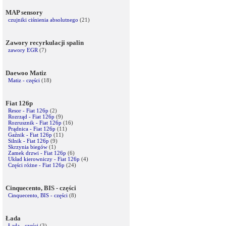
MAP sensory
czujniki ciśnienia absolutnego
(21)
Zawory recyrkulacji spalin
zawory EGR
(7)
Daewoo Matiz
Matiz - części
(18)
Fiat 126p
Resor - Fiat 126p
(2)
Rozrząd - Fiat 126p
(9)
Rozrusznik - Fiat 126p
(16)
Prądnica - Fiat 126p
(11)
Gaźnik - Fiat 126p
(11)
Silnik - Fiat 126p
(9)
Skrzynia biegów
(1)
Zamek drzwi - Fiat 126p
(6)
Układ kierowniczy - Fiat 126p
(4)
Części różne - Fiat 126p
(24)
Cinquecento, BIS - części
Cinquecento, BIS - części
(8)
Łada
Łada - części
(3)