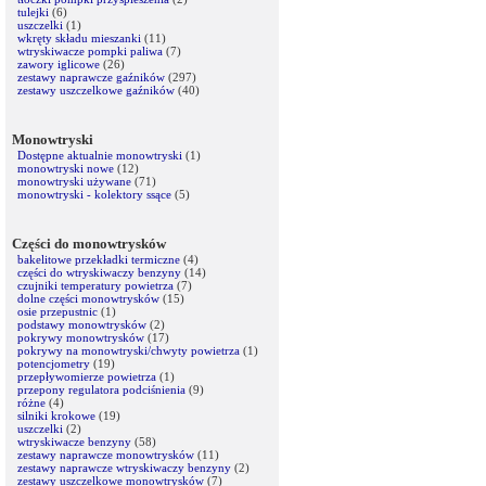
tulejki
(6)
uszczelki
(1)
wkręty składu mieszanki
(11)
wtryskiwacze pompki paliwa
(7)
zawory iglicowe
(26)
zestawy naprawcze gaźników
(297)
zestawy uszczelkowe gaźników
(40)
Monowtryski
Dostępne aktualnie monowtryski
(1)
monowtryski nowe
(12)
monowtryski używane
(71)
monowtryski - kolektory ssące
(5)
Części do monowtrysków
bakelitowe przekładki termiczne
(4)
części do wtryskiwaczy benzyny
(14)
czujniki temperatury powietrza
(7)
dolne części monowtrysków
(15)
osie przepustnic
(1)
podstawy monowtrysków
(2)
pokrywy monowtrysków
(17)
pokrywy na monowtryski/chwyty powietrza
(1)
potencjometry
(19)
przepływomierze powietrza
(1)
przepony regulatora podciśnienia
(9)
różne
(4)
silniki krokowe
(19)
uszczelki
(2)
wtryskiwacze benzyny
(58)
zestawy naprawcze monowtrysków
(11)
zestawy naprawcze wtryskiwaczy benzyny
(2)
zestawy uszczelkowe monowtrysków
(7)