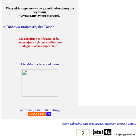
Wszystkie regenerowane gaźniki oferujemy na
wymianę
(wymagany zwrot starego).
»
Budowa monowtrysku Bosch
Nie kopiujemy zdjęć z katalogów -
prezentujemy wyłącznie realistyczne
fotografie oferowanych części.
Eter-Mot na facebook.com
załóż swój sklep internetowy
Opisy gaźników, dane regulacyjne, schematy ideowe
|
Zdjęci
2
© Copyright by Eter-