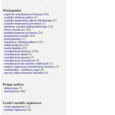
Wielopunkty
części do wtryskiwaczy benzyny
(16)
czujniki ciśnienia paliwa
(1)
czujniki temperatury płynu chłodzącego
(1)
czujniki temperatury powietrza
(1)
elementy wtrysku wielopunktowego
(15)
listwy wtryskowe
(16)
przepływomierze powietrza
(24)
przepustnice wtrysku
(61)
potencjometry
(7)
regulatory ciśnienia paliwa
(121)
silniki krokowe
(13)
sondy lambda
(25)
wtryskiwacze benzyny
(233)
wtryskiwacze diesel
(1)
wtryskiwacze gazowe
(7)
wtryskiwacze rozruchowe
(3)
wtryskiwacze do wózków widłowych
(1)
zestawy naprawcze wtryskiwaczy benzyny
(7)
wielopunkty - kolektory ssące
(4)
zawory odpowietrzania zbiornika
(4)
Pompy paliwa
elektryczne
(7)
mechaniczne
(46)
Cewki i moduły zapłonowe
cewki zapłonowe
(12)
moduły zapłonowe
(9)