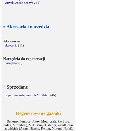
wtryskiwacze benzyny
(1)
» Akcesoria i narzędzia
Akcesoria
akcesoria
(11)
Narzędzia do regeneracji
narzędzia
(6)
» Sprzedane
części niedostępne-SPRZEDANE
(46)
Regenerowane gaźniki
Dellorto, Fomoco, Jikov, Motorcraft, Pierburg,
Solex, Stromberg, S.U., Varajet, Weber, Zenith oraz
japońskich (Aisan, Hitachi, Keihin, Mikuni, Nikki).