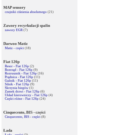
MAP sensory
czujniki ciśnienia absolutnego
(21)
Zawory recyrkulacji spalin
zawory EGR
(7)
Daewoo Matiz
Matiz - części
(18)
Fiat 126p
Resor - Fiat 126p
(2)
Rozrząd - Fiat 126p
(9)
Rozrusznik - Fiat 126p
(16)
Prądnica - Fiat 126p
(11)
Gaźnik - Fiat 126p
(11)
Silnik - Fiat 126p
(9)
Skrzynia biegów
(1)
Zamek drzwi - Fiat 126p
(6)
Układ kierowniczy - Fiat 126p
(4)
Części różne - Fiat 126p
(24)
Cinquecento, BIS - części
Cinquecento, BIS - części
(8)
Łada
Łada - części
(3)