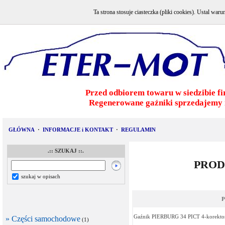
Ta strona stosuje ciasteczka (pliki cookies). Ustal w
Przed odbiorem towaru w siedzibie fi
Regenerowane gaźniki sprzedajemy 
GŁÓWNA
·
INFORMACJE i KONTAKT
·
REGULAMIN
.:: SZUKAJ ::.
PROD
szukaj w opisach
P
Gaźnik PIERBURG 34 PICT 4-korektor
» Części samochodowe
(1)