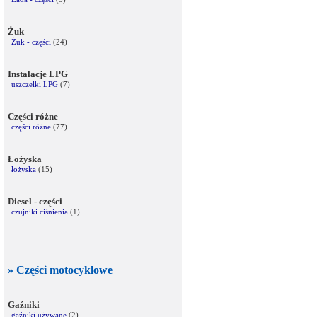
Żuk
Żuk - części
(24)
Instalacje LPG
uszczelki LPG
(7)
Części różne
części różne
(77)
Łożyska
łożyska
(15)
Diesel - części
czujniki ciśnienia
(1)
» Części motocyklowe
Gaźniki
gaźniki używane
(2)