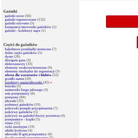
Gaźniki
gaźniki nowe
(56)
gaźniki regenerowane
(132)
gaźniki używane
(5)
komputery/sterowniki gaźników
(1)
gaźniki - kolektory ssące
(1)
Części do gaźników
bakelitowe przekładki termiczne
(7)
dolne części gaźników
(5)
dysze
(26)
dźwignie gazu
(3)
elektrozawory
(33)
elementy woskowe/termiczne
(9)
elementy niezbędne do regeneracji
(3)
oferta dla warsztatów i klubów
(52)
grzałki ssania
(20)
korektory ssania/siłowniki
(42)
»
łożyska
(5)
nastawniki biegu jałowego
(3)
osie przepustnicy
(6)
przepony
(84)
pływaki
(32)
podstawy gaźników
(19)
pokrywki pompki przyspieszenia
(7)
pokrywy gaźników
(5)
pokrywy na gaźniki/chwyty powietrza
(4)
przepustnice - krążki
(5)
różne
(52)
rurki emulsyjne
(19)
silniki krokowe
(4)
siłowniki II-giej przepustnicy
(6)
tłoczki pompki przyspieszenia
(2)