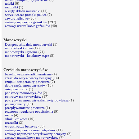
tulejki
(6)
uszczelki
(1)
wkręty składu mieszanki
(11)
wtryskiwacze pompki paliwa
(7)
zawory iglicowe
(26)
zestawy naprawcze gaźników
(297)
zestawy uszczelkowe gaźników
(40)
Monowtryski
Dostępne aktualnie monowtryski
(1)
monowtryski nowe
(12)
monowtryski używane
(71)
monowtryski - kolektory ssące
(5)
Części do monowtrysków
bakelitowe przekładki termiczne
(4)
części do wtryskiwaczy benzyny
(14)
czujniki temperatury powietrza
(7)
dolne części monowtrysków
(15)
osie przepustnic
(1)
podstawy monowtrysków
(2)
pokrywy monowtrysków
(17)
pokrywy na monowtryski/chwyty powietrza
(1)
potencjometry
(19)
przepływomierze powietrza
(1)
przepony regulatora podciśnienia
(9)
różne
(4)
silniki krokowe
(19)
uszczelki
(2)
wtryskiwacze benzyny
(58)
zestawy naprawcze monowtrysków
(11)
zestawy naprawcze wtryskiwaczy benzyny
(2)
zestawy uszczelkowe monowtrysków
(7)