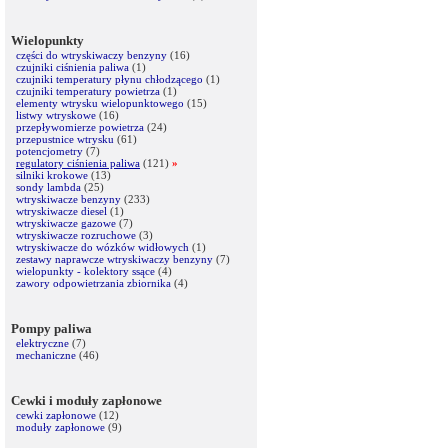
Wielopunkty
części do wtryskiwaczy benzyny
(16)
czujniki ciśnienia paliwa
(1)
czujniki temperatury płynu chłodzącego
(1)
czujniki temperatury powietrza
(1)
elementy wtrysku wielopunktowego
(15)
listwy wtryskowe
(16)
przepływomierze powietrza
(24)
przepustnice wtrysku
(61)
potencjometry
(7)
regulatory ciśnienia paliwa
(121)
»
silniki krokowe
(13)
sondy lambda
(25)
wtryskiwacze benzyny
(233)
wtryskiwacze diesel
(1)
wtryskiwacze gazowe
(7)
wtryskiwacze rozruchowe
(3)
wtryskiwacze do wózków widłowych
(1)
zestawy naprawcze wtryskiwaczy benzyny
(7)
wielopunkty - kolektory ssące
(4)
zawory odpowietrzania zbiornika
(4)
Pompy paliwa
elektryczne
(7)
mechaniczne
(46)
Cewki i moduły zapłonowe
cewki zapłonowe
(12)
moduły zapłonowe
(9)