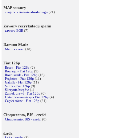
MAP sensory
czujniki ciśnienia absolutnego
(21)
Zawory recyrkulacji spalin
zawory EGR
(7)
Daewoo Matiz
Matiz - części
(18)
Fiat 126p
Resor - Fiat 126p
(2)
Rozrząd - Fiat 126p
(9)
Rozrusznik - Fiat 126p
(16)
Prądnica - Fiat 126p
(11)
Gaźnik - Fiat 126p
(11)
Silnik - Fiat 126p
(9)
Skrzynia biegów
(1)
Zamek drzwi - Fiat 126p
(6)
Układ kierowniczy - Fiat 126p
(4)
Części różne - Fiat 126p
(24)
Cinquecento, BIS - części
Cinquecento, BIS - części
(8)
Łada
Łada - części
(3)