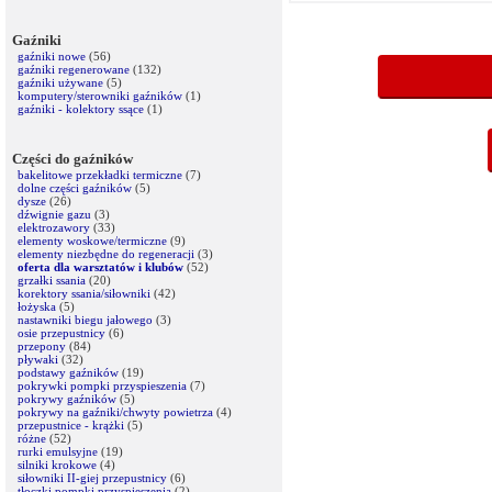
Gaźniki
gaźniki nowe
(56)
gaźniki regenerowane
(132)
gaźniki używane
(5)
komputery/sterowniki gaźników
(1)
gaźniki - kolektory ssące
(1)
Części do gaźników
bakelitowe przekładki termiczne
(7)
dolne części gaźników
(5)
dysze
(26)
dźwignie gazu
(3)
elektrozawory
(33)
elementy woskowe/termiczne
(9)
elementy niezbędne do regeneracji
(3)
oferta dla warsztatów i klubów
(52)
grzałki ssania
(20)
korektory ssania/siłowniki
(42)
łożyska
(5)
nastawniki biegu jałowego
(3)
osie przepustnicy
(6)
przepony
(84)
pływaki
(32)
podstawy gaźników
(19)
pokrywki pompki przyspieszenia
(7)
pokrywy gaźników
(5)
pokrywy na gaźniki/chwyty powietrza
(4)
przepustnice - krążki
(5)
różne
(52)
rurki emulsyjne
(19)
silniki krokowe
(4)
siłowniki II-giej przepustnicy
(6)
tłoczki pompki przyspieszenia
(2)