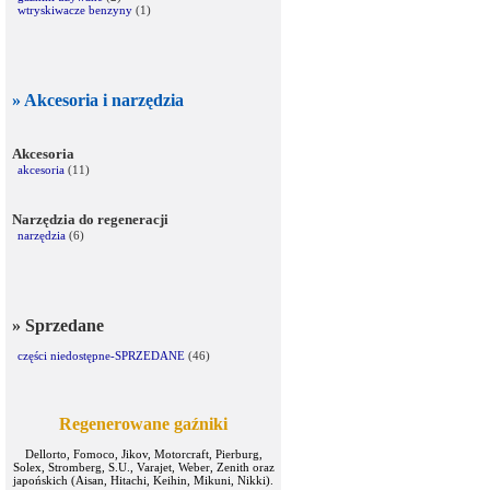
wtryskiwacze benzyny
(1)
» Akcesoria i narzędzia
Akcesoria
akcesoria
(11)
Narzędzia do regeneracji
narzędzia
(6)
» Sprzedane
części niedostępne-SPRZEDANE
(46)
Regenerowane gaźniki
Dellorto, Fomoco, Jikov, Motorcraft, Pierburg,
Solex, Stromberg, S.U., Varajet, Weber, Zenith oraz
japońskich (Aisan, Hitachi, Keihin, Mikuni, Nikki).