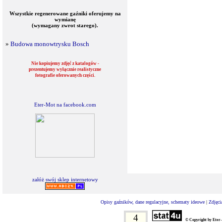
Wszystkie regenerowane gaźniki oferujemy na
wymianę
(wymagany zwrot starego).
»
Budowa monowtrysku Bosch
Nie kopiujemy zdjęć z katalogów -
prezentujemy wyłącznie realistyczne
fotografie oferowanych części.
Eter-Mot na facebook.com
załóż swój sklep internetowy
Opisy gaźników, dane regulacyjne, schematy ideowe
|
Zdjęci
4
© Copyright by Eter-