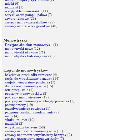
tulejki
(6)
uszczelki
(1)
wkręty składu mieszanki
(11)
wtryskiwacze pompki paliwa
(7)
zawory iglicowe
(26)
zestawy naprawcze gaźników
(297)
zestawy uszczelkowe gaźników
(40)
Monowtryski
Dostępne aktualnie monowtryski
(1)
monowtryski nowe
(12)
monowtryski używane
(71)
monowtryski - kolektory ssące
(5)
Części do monowtrysków
bakelitowe przekładki termiczne
(4)
części do wtryskiwaczy benzyny
(14)
czujniki temperatury powietrza
(7)
dolne części monowtrysków
(15)
osie przepustnic
(1)
podstawy monowtrysków
(2)
pokrywy monowtrysków
(17)
pokrywy na monowtryski/chwyty powietrza
(1)
potencjometry
(19)
przepływomierze powietrza
(1)
przepony regulatora podciśnienia
(9)
różne
(4)
silniki krokowe
(19)
uszczelki
(2)
wtryskiwacze benzyny
(58)
zestawy naprawcze monowtrysków
(11)
zestawy naprawcze wtryskiwaczy benzyny
(2)
zestawy uszczelkowe monowtrysków
(7)