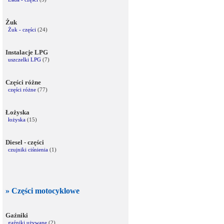
Żuk
Żuk - części
(24)
Instalacje LPG
uszczelki LPG
(7)
Części różne
części różne
(77)
Łożyska
łożyska
(15)
Diesel - części
czujniki ciśnienia
(1)
» Części motocyklowe
Gaźniki
gaźniki używane
(2)