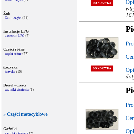
Opi
DO KOSZYKA
wtr
Żuk
161
Żuk - części
(24)
Pi
Instalacje LPG
uszczelki LPG
(7)
Pro
Części różne
części różne
(77)
Cen
Łożyska
Opi
DO KOSZYKA
łożyska
(15)
dot
Diesel - części
Pi
czujniki ciśnienia
(1)
Pro
» Części motocyklowe
Cen
Gaźniki
Opi
gaźniki używane
(2)