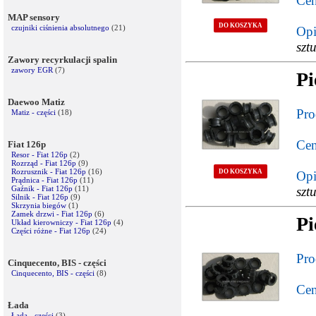
Cen
MAP sensory
DO KOSZYKA
czujniki ciśnienia absolutnego
(21)
Opi
sztu
Zawory recyrkulacji spalin
zawory EGR
(7)
Pi
Daewoo Matiz
Pro
Matiz - części
(18)
Cen
Fiat 126p
Resor - Fiat 126p
(2)
Rozrząd - Fiat 126p
(9)
Rozrusznik - Fiat 126p
(16)
DO KOSZYKA
Opi
Prądnica - Fiat 126p
(11)
Gaźnik - Fiat 126p
(11)
sztu
Silnik - Fiat 126p
(9)
Skrzynia biegów
(1)
Zamek drzwi - Fiat 126p
(6)
Pi
Układ kierowniczy - Fiat 126p
(4)
Części różne - Fiat 126p
(24)
Pro
Cinquecento, BIS - części
Cinquecento, BIS - części
(8)
Cen
Łada
Łada - części
(3)