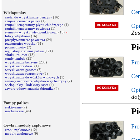
Cen
Wielopunkty
części do wtryskiwaczy benzyny
(16)
czujniki ciśnienia paliwa
(1)
Opi
czujniki temperatury płynu chłodzącego
(1)
DO KOSZYKA
czujniki temperatury powietrza
(1)
Zas
elementy wtrysku wielopunktowego
(15)
»
listwy wtryskowe
(16)
przepływomierze powietrza
(24)
przepustnice wtrysku
(61)
Pi
potencjometry
(7)
regulatory ciśnienia paliwa
(121)
silniki krokowe
(13)
sondy lambda
(25)
Pro
wtryskiwacze benzyny
(233)
wtryskiwacze diesel
(1)
wtryskiwacze gazowe
(7)
wtryskiwacze rozruchowe
(3)
Cen
wtryskiwacze do wózków widłowych
(1)
zestawy naprawcze wtryskiwaczy benzyny
(7)
wielopunkty - kolektory ssące
(4)
DO KOSZYKA
zawory odpowietrzania zbiornika
(4)
Opi
dot
Pompy paliwa
elektryczne
(7)
Pi
mechaniczne
(46)
Cewki i moduły zapłonowe
Pro
cewki zapłonowe
(12)
moduły zapłonowe
(9)