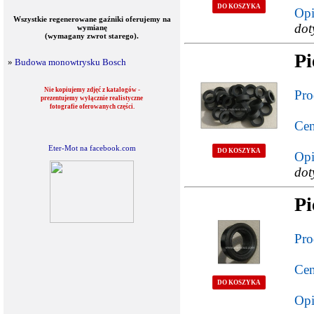
DO KOSZYKA
Opi
Wszystkie regenerowane gaźniki oferujemy na
dot
wymianę
(wymagany zwrot starego).
Pi
»
Budowa monowtrysku Bosch
Nie kopiujemy zdjęć z katalogów -
Pro
prezentujemy wyłącznie realistyczne
fotografie oferowanych części.
Cen
Eter-Mot na facebook.com
DO KOSZYKA
Opi
dot
Pi
Pro
Cen
DO KOSZYKA
Opi