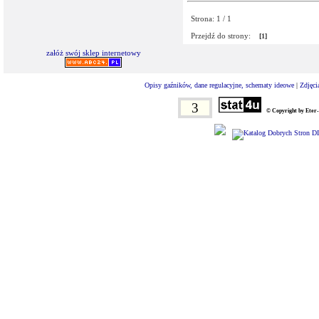
Strona: 1 / 1
Przejdź do strony:
[1]
załóż swój sklep internetowy
Opisy gaźników, dane regulacyjne, schematy ideowe
|
Zdjęci
3
© Copyright by Eter-