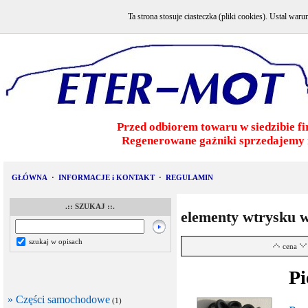
Ta strona stosuje ciasteczka (pliki cookies). Ustal w
Przed odbiorem towaru w siedzibie fi
Regenerowane gaźniki sprzedajemy 
GŁÓWNA
·
INFORMACJE i KONTAKT
·
REGULAMIN
.:: SZUKAJ ::.
elementy wtrysku 
szukaj w opisach
cena
Pi
» Części samochodowe
(1)