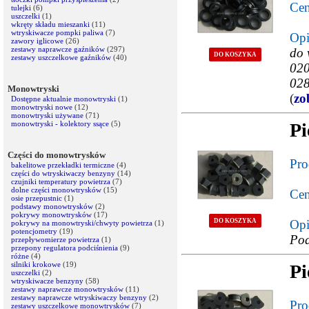
Cen
tulejki
(6)
uszczelki
(1)
wkręty składu mieszanki
(11)
wtryskiwacze pompki paliwa
(7)
Opi
zawory iglicowe
(26)
zestawy naprawcze gaźników
(297)
do 
DO KOSZYKA
zestawy uszczelkowe gaźników
(40)
020
02
Monowtryski
(
zo
Dostępne aktualnie monowtryski
(1)
monowtryski nowe
(12)
monowtryski używane
(71)
monowtryski - kolektory ssące
(5)
Pi
Części do monowtrysków
Pro
bakelitowe przekładki termiczne
(4)
części do wtryskiwaczy benzyny
(14)
czujniki temperatury powietrza
(7)
dolne części monowtrysków
(15)
Cen
osie przepustnic
(1)
podstawy monowtrysków
(2)
pokrywy monowtrysków
(17)
DO KOSZYKA
Opi
pokrywy na monowtryski/chwyty powietrza
(1)
potencjometry
(19)
Pod
przepływomierze powietrza
(1)
przepony regulatora podciśnienia
(9)
różne
(4)
silniki krokowe
(19)
Pi
uszczelki
(2)
wtryskiwacze benzyny
(58)
zestawy naprawcze monowtrysków
(11)
zestawy naprawcze wtryskiwaczy benzyny
(2)
Pro
zestawy uszczelkowe monowtrysków
(7)