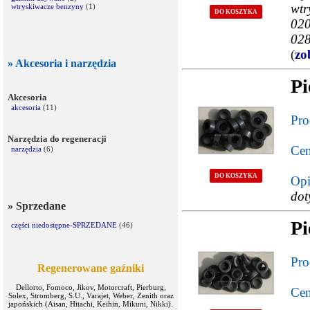
wtr
wtryskiwacze benzyny
(1)
DO KOSZYKA
020
028
(
zo
» Akcesoria i narzędzia
Pi
Akcesoria
akcesoria
(11)
Pro
Narzędzia do regeneracji
Cen
narzędzia
(6)
DO KOSZYKA
Opi
dot
» Sprzedane
Pi
części niedostępne-SPRZEDANE
(46)
Pro
Regenerowane gaźniki
Dellorto, Fomoco, Jikov, Motorcraft, Pierburg,
Cen
Solex, Stromberg, S.U., Varajet, Weber, Zenith oraz
japońskich (Aisan, Hitachi, Keihin, Mikuni, Nikki).