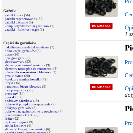
Pro
Gaźniki
Cen
gaźniki nowe
(56)
gaźniki regenerowane
(132)
gaźniki używane
(5)
komputery/sterowniki gaźników
(1)
DO KOSZYKA
Opi
gaźniki - kolektory ssące
(1)
1 sz
Części do gaźników
Pi
bakelitowe przekładki termiczne
(7)
dolne części gaźników
(5)
dysze
(26)
dźwignie gazu
(3)
Pro
elektrozawory
(33)
elementy woskowe/termiczne
(9)
elementy niezbędne do regeneracji
(3)
oferta dla warsztatów i klubów
(52)
Cen
grzałki ssania
(20)
korektory ssania/siłowniki
(42)
łożyska
(5)
nastawniki biegu jałowego
(3)
Opi
DO KOSZYKA
osie przepustnicy
(6)
przepony
(84)
dot
pływaki
(32)
podstawy gaźników
(19)
pokrywki pompki przyspieszenia
(7)
Pi
pokrywy gaźników
(5)
pokrywy na gaźniki/chwyty powietrza
(4)
przepustnice - krążki
(5)
różne
(52)
Pro
rurki emulsyjne
(19)
silniki krokowe
(4)
siłowniki II-giej przepustnicy
(6)
tłoczki pompki przyspieszenia
(2)