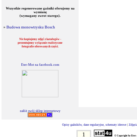
Wszystkie regenerowane gaźniki oferujemy na
wymianę
(wymagany zwrot starego).
»
Budowa monowtrysku Bosch
Nie kopiujemy zdjęć z katalogów -
prezentujemy wyłącznie realistyczne
fotografie oferowanych części.
Eter-Mot na facebook.com
załóż swój sklep internetowy
Opisy gaźników, dane regulacyjne, schematy ideowe
|
Zdjęci
1
© Copyright by Eter-