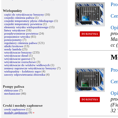
Pro
Wielopunkty
części do wtryskiwaczy benzyny
(16)
Cen
czujniki ciśnienia paliwa
(1)
czujniki temperatury płynu chłodzącego
(1)
czujniki temperatury powietrza
(1)
Opi
elementy wtrysku wielopunktowego
(15)
listwy wtryskowe
(16)
pr
przepływomierze powietrza
(24)
DO KOSZYKA
przepustnice wtrysku
(61)
Mar
potencjometry
(7)
regulatory ciśnienia paliwa
(121)
cc 
silniki krokowe
(13)
sondy lambda
(25)
wtryskiwacze benzyny
(233)
Mo
wtryskiwacze diesel
(1)
wtryskiwacze gazowe
(7)
wtryskiwacze rozruchowe
(3)
wtryskiwacze do wózków widłowych
(1)
zestawy naprawcze wtryskiwaczy benzyny
(7)
Pro
wielopunkty - kolektory ssące
(4)
zawory odpowietrzania zbiornika
(4)
Cen
Pompy paliwa
elektryczne
(7)
Opi
mechaniczne
(46)
pr
DO KOSZYKA
(Fi
Cewki i moduły zapłonowe
cewki zapłonowe
(12)
32 
moduły zapłonowe
(9)
»