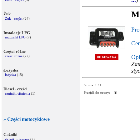
M
Żuk
Żuk - części
(24)
Pro
Instalacje LPG
uszczelki LPG
(7)
Cen
Części różne
Opi
części różne
(77)
DO KOSZYKA
Zas
sty
Łożyska
łożyska
(15)
Strona: 1 / 1
Diesel - części
Przejdź do strony:
[1]
czujniki ciśnienia
(1)
» Części motocyklowe
Gaźniki
gaźniki używane
(2)