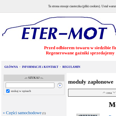
Ta strona stosuje ciasteczka (pliki cookies). Ustal w
Przed odbiorem towaru w siedzibie fi
Regenerowane gaźniki sprzedajemy 
GŁÓWNA
·
INFORMACJE i KONTAKT
·
REGULAMIN
.:: SZUKAJ ::.
moduły zapłonowe
szukaj w opisach
cena
Mo
» Części samochodowe
(1)