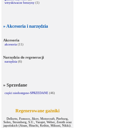
wtryskiwacze benzyny
(1)
» Akcesoria i narzędzia
Akcesoria
akcesoria
(11)
Narzędzia do regeneracji
narzędzia
(6)
» Sprzedane
części niedostępne-SPRZEDANE
(46)
Regenerowane gaźniki
Dellorto, Fomoco, Jikov, Motorcraft, Pierburg,
Solex, Stromberg, S.U., Varajet, Weber, Zenith oraz
japońskich (Aisan, Hitachi, Keihin, Mikuni, Nikki).