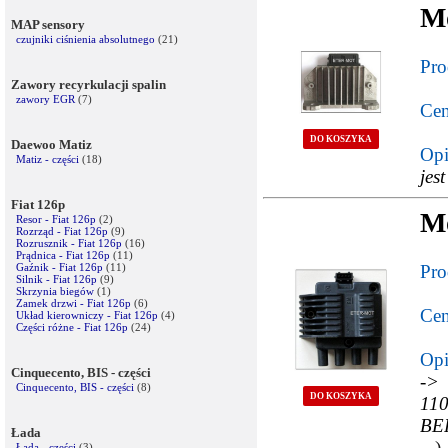
Mo
MAP sensory
czujniki ciśnienia absolutnego
(21)
Pro
Zawory recyrkulacji spalin
zawory EGR
(7)
Cen
DO KOSZYKA
Daewoo Matiz
Opi
Matiz - części
(18)
jes
Fiat 126p
M
Resor - Fiat 126p
(2)
Rozrząd - Fiat 126p
(9)
Rozrusznik - Fiat 126p
(16)
Prądnica - Fiat 126p
(11)
Gaźnik - Fiat 126p
(11)
Pro
Silnik - Fiat 126p
(9)
Skrzynia biegów
(1)
Zamek drzwi - Fiat 126p
(6)
Cen
Układ kierowniczy - Fiat 126p
(4)
Części różne - Fiat 126p
(24)
Opi
Cinquecento, BIS - części
->
Cinquecento, BIS - części
(8)
DO KOSZYKA
11
BE
Łada
...
)
Łada - części
(3)