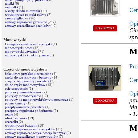
tulejki
(6)
uszczelki
(1)
Cen
wkręty składu mieszanki
(11)
wtryskiwacze pompki paliwa
(7)
zawory iglicowe
(26)
zestawy naprawcze gaźników
(297)
Opi
zestawy uszczelkowe gaźników
(40)
DO KOSZYKA
Ci
spr
Monowtryski
Dostępne aktualnie monowtryski
(1)
monowtryski nowe
(12)
Mo
monowtryski używane
(71)
monowtryski - kolektory ssące
(5)
Pro
Części do monowtrysków
bakelitowe przekładki termiczne
(4)
części do wtryskiwaczy benzyny
(14)
Cen
czujniki temperatury powietrza
(7)
dolne części monowtrysków
(15)
osie przepustnic
(1)
podstawy monowtrysków
(2)
Opi
pokrywy monowtrysków
(17)
pr
pokrywy na monowtryski/chwyty powietrza
(1)
DO KOSZYKA
potencjometry
(19)
Mar
przepływomierze powietrza
(1)
przepony regulatora podciśnienia
(9)
- 1
różne
(4)
silniki krokowe
(19)
uszczelki
(2)
Mo
wtryskiwacze benzyny
(58)
zestawy naprawcze monowtrysków
(11)
zestawy naprawcze wtryskiwaczy benzyny
(2)
zestawy uszczelkowe monowtrysków
(7)