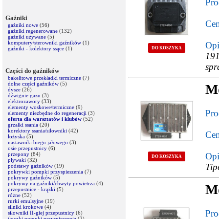
Pro
Gaźniki
Cen
gaźniki nowe
(56)
gaźniki regenerowane
(132)
gaźniki używane
(5)
komputery/sterowniki gaźników
(1)
Opi
gaźniki - kolektory ssące
(1)
DO KOSZYKA
19
spr
Części do gaźników
bakelitowe przekładki termiczne
(7)
dolne części gaźników
(5)
M
dysze
(26)
dźwignie gazu
(3)
elektrozawory
(33)
elementy woskowe/termiczne
(9)
Pro
elementy niezbędne do regeneracji
(3)
oferta dla warsztatów i klubów
(52)
grzałki ssania
(20)
korektory ssania/siłowniki
(42)
Cen
łożyska
(5)
nastawniki biegu jałowego
(3)
osie przepustnicy
(6)
przepony
(84)
Opi
DO KOSZYKA
pływaki
(32)
Tip
podstawy gaźników
(19)
pokrywki pompki przyspieszenia
(7)
pokrywy gaźników
(5)
pokrywy na gaźniki/chwyty powietrza
(4)
Mo
przepustnice - krążki
(5)
różne
(52)
rurki emulsyjne
(19)
silniki krokowe
(4)
Pro
siłowniki II-giej przepustnicy
(6)
tłoczki pompki przyspieszenia
(2)